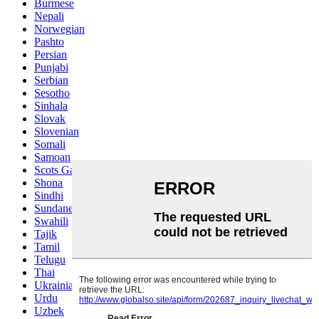
Burmese
Nepali
Norwegian
Pashto
Persian
Punjabi
Serbian
Sesotho
Sinhala
Slovak
Slovenian
Somali
Samoan
Scots Gaelic
Shona
Sindhi
Sundanese
Swahili
Tajik
Tamil
Telugu
Thai
Ukrainian
Urdu
Uzbek