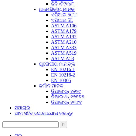
ଜିବି /ଟି୯୯୪୮
ଆମେରିକୀୟ ମାନକ
ଏପିଆଇ 5CT
ଏପିଆଇ 5L
ASTM A106
ASTM A179
ASTM A192
ASTM A210
ASTM A333
ASTM A519
ASTM A53
ୟୁରୋପୀୟ ମାନାଙ୍କ
EN 10216-1
EN 10216-2
EN 10305
ଜର୍ମାନ ମାନକ
ଡିଆଇଏନ୍ ୧୬୨୯
ଡିଆଇଏନ୍ ୧୭୧୭୫
ଡିଆଇଏନ୍ ୨୩୯୧
ସମାଚାର
ଆମ ସହିତ ଯୋଗାଯୋଗ କରନ୍ତୁ
ଘର