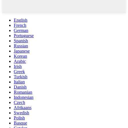
English
French
German
Portuguese
Spanish
Russian
Japanese
Korean
Arabic
Irish
Greek
Turkish
Italian
Danish
Romanian
Indonesian
Czech
Afrikaans
Swedish
Polish
Basque