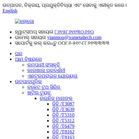
ଉତ୍ପାଦନ, ବିକ୍ରୟ, ପ୍ରଯୁକ୍ତିବିଦ୍ୟା ଏବଂ ସେବାକୁ ଏକୀକୃତ କରେ।
English
ହ୍ୱାଟ୍ସଅପ୍ ସହାୟତା
୮୬୧୫୮୬୧୧୩୦୬୭୦
ଇମେଲ୍ ସହାୟତା
yianmou@xsmetaltech.com
ସପୋର୍ଟକୁ କଲ୍ କରନ୍ତୁ
୦୦୮୬-୫୧୯-୮୮୬୭୩୩୩୩
ଘର
ଆମ ବିଷୟରେ
କମ୍ପାନୀ ସଂସ୍କୃତି
କାରଖାନା ପ୍ରଦର୍ଶନୀ
ଏଣ୍ଟରପ୍ରାଇଜ୍ ଯୋଗ୍ୟତା
ଉତ୍ପାଦଗୁଡ଼ିକ
ବକେଟ ଟୁଥ୍ ସିରିଜ୍
ଷ୍ଟିଲ୍ ଟ୍ୟୁବ୍
ଚାଇନିଜ୍ ମାନାଙ୍କ
ଜିବି /T3087
ଜିବି /T3639
ଜିବି /T5310
ଜିବି /T5312
ଜିବି /T6479
ଜିବି /T8162
ଜିବି /T8163