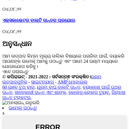
୦୪,୦୮,୨୨
ଏକ୍ସକାଭେଟର ବାଲ୍ଟି ଦାନ୍ତର ପ୍ରୟୋଗ
୦୪,୦୮,୨୨
ଅନୁସନ୍ଧାନ
ଆମ ଉତ୍ପାଦ କିମ୍ବା ମୂଲ୍ୟ ତାଲିକା ବିଷୟରେ ପଚାରିବା ପାଇଁ, ଦୟାକରି
ଆପଣଙ୍କ ଇମେଲ୍ ଆମକୁ ପଠାନ୍ତୁ ଏବଂ ଆମେ 24 ଘଣ୍ଟା ମଧ୍ୟରେ
ଯୋଗାଯୋଗ କରିବୁ।
ଏବେ ପଚାରନ୍ତୁ
© କପିରାଇଟ୍ - 2021-2022 : ସର୍ବସତ୍ତ୍ଵ ସଂରକ୍ଷିତ।
ଗରମ
ଉତ୍ପାଦଗୁଡ଼ିକ
-
ସାଇଟମ୍ୟାପ୍
-
AMP ମୋବାଇଲ୍
60 ଇଞ୍ଚ ଟୁଥ୍ ବାର୍
,
ଯୁଗ୍ମ ବାଘ ବାଲ୍ଟି ଦାନ୍ତ
,
ବ୍ୟାକହୋ ପାଇଁ ପଥର
ଦାନ୍ତ
,
ଖନନକାରୀ ଦାନ୍ତ ଏବଂ ଶାଙ୍କ୍
,
କୋଲ୍ଡ-ରୋଲ୍ଡ ଟ୍ୟୁବ୍
,
ପିରାନହା
ଦାନ୍ତ ଟ୍ରାକ୍ଟର
,
ଇମେଲ୍ ପଠାନ୍ତୁ
x