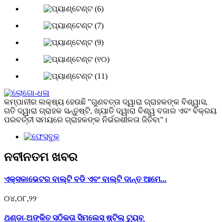
କମ୍ପାନୀର ଲକ୍ଷ୍ୟ ହେଉଛି "ଗୁଣବତ୍ତା ଦ୍ୱାରା ଗ୍ରାହକଙ୍କ ବିଶ୍ୱାସ,
ଗତି ଦ୍ୱାରା ଗ୍ରାହକ ସନ୍ତୁଷ୍ଟି, ଖ୍ୟାତି ଦ୍ୱାରା ବିଶ୍ୱ ବଜାର ଏବଂ ବିକ୍ରୟ
ପରବର୍ତ୍ତୀ ସମୟରେ ଗ୍ରାହକଙ୍କ ନିର୍ଭରଶୀଳତା ଜିତିବା"।
ନବୀନତମ ଖବର
ଏକ୍ସକାଭେଟର ବାଲ୍ଟି ବଡି ଏବଂ ବାଲ୍ଟି ଦାନ୍ତ ଆମେ...
୦୪,୦୮,୨୨
ଥଣ୍ଡା-ଅଙ୍କିତ ସଠିକତା ସିମଲେସ୍ ଷ୍ଟିଲ୍ ଟ୍ୟୁବ୍