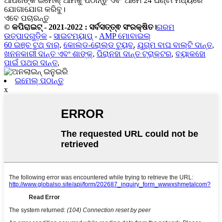
ଆପଣଙ୍କ ଇମେଲ୍ ଆମକୁ ପଠାନ୍ତୁ ଏବଂ ଆମେ 24 ଘଣ୍ଟା ମଧ୍ୟରେ
ଯୋଗାଯୋଗ କରିବୁ।
ଏବେ ପଚାରନ୍ତୁ
© କପିରାଇଟ୍ - 2021-2022 : ସର୍ବସତ୍ତ୍ଵ ସଂରକ୍ଷିତ।
ଗରମ
ଉତ୍ପାଦଗୁଡ଼ିକ
-
ସାଇଟମ୍ୟାପ୍
-
AMP ମୋବାଇଲ୍
60 ଇଞ୍ଚ ଟୁଥ୍ ବାର୍
,
କୋଲ୍ଡ-ରୋଲ୍ଡ ଟ୍ୟୁବ୍
,
ଯୁଗ୍ମ ବାଘ ବାଲ୍ଟି ଦାନ୍ତ
,
ଖନନକାରୀ ଦାନ୍ତ ଏବଂ ଶାଙ୍କ୍
,
ପିରାନହା ଦାନ୍ତ ଟ୍ରାକ୍ଟର
,
ବ୍ୟାକହୋ
ପାଇଁ ପଥର ଦାନ୍ତ
,
ଇମେଲ୍ ପଠାନ୍ତୁ
x