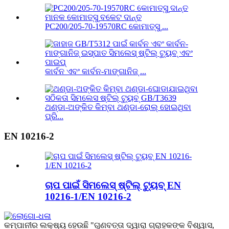
PC200/205-70-19570RC କୋମାତ୍ସୁ ...
କାର୍ବନ ଏବଂ କାର୍ବନ-ମାଙ୍ଗାନିଜ୍ ...
ଥଣ୍ଡା-ଅଙ୍କିତ କିମ୍ବା ଥଣ୍ଡା-ରୋଲ୍ ହୋଇଥିବା
ପ୍ରି...
EN 10216-2
ଚାପ ପାଇଁ ସିମଲେସ୍ ଷ୍ଟିଲ୍ ଟ୍ୟୁବ୍ EN
10216-1/EN 10216-2
କମ୍ପାନୀର ଲକ୍ଷ୍ୟ ହେଉଛି "ଗୁଣବତ୍ତା ଦ୍ୱାରା ଗ୍ରାହକଙ୍କ ବିଶ୍ୱାସ,