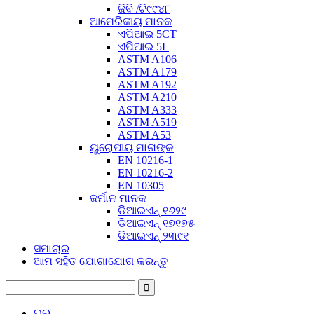
ଜିବି /ଟି୯୯୪୮
ଆମେରିକୀୟ ମାନକ
ଏପିଆଇ 5CT
ଏପିଆଇ 5L
ASTM A106
ASTM A179
ASTM A192
ASTM A210
ASTM A333
ASTM A519
ASTM A53
ୟୁରୋପୀୟ ମାନାଙ୍କ
EN 10216-1
EN 10216-2
EN 10305
ଜର୍ମାନ ମାନକ
ଡିଆଇଏନ୍ ୧୬୨୯
ଡିଆଇଏନ୍ ୧୭୧୭୫
ଡିଆଇଏନ୍ ୨୩୯୧
ସମାଚାର
ଆମ ସହିତ ଯୋଗାଯୋଗ କରନ୍ତୁ
ଘର