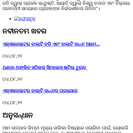
ଗତି ଦ୍ୱାରା ଗ୍ରାହକ ସନ୍ତୁଷ୍ଟି, ଖ୍ୟାତି ଦ୍ୱାରା ବିଶ୍ୱ ବଜାର ଏବଂ ବିକ୍ରୟ
ପରବର୍ତ୍ତୀ ସମୟରେ ଗ୍ରାହକଙ୍କ ନିର୍ଭରଶୀଳତା ଜିତିବା"।
ନବୀନତମ ଖବର
ଏକ୍ସକାଭେଟର ବାଲ୍ଟି ବଡି ଏବଂ ବାଲ୍ଟି ଦାନ୍ତ ଆମେ...
୦୪,୦୮,୨୨
ଥଣ୍ଡା-ଅଙ୍କିତ ସଠିକତା ସିମଲେସ୍ ଷ୍ଟିଲ୍ ଟ୍ୟୁବ୍
୦୪,୦୮,୨୨
ଏକ୍ସକାଭେଟର ବାଲ୍ଟି ଦାନ୍ତର ପ୍ରୟୋଗ
୦୪,୦୮,୨୨
ଅନୁସନ୍ଧାନ
ଆମ ଉତ୍ପାଦ କିମ୍ବା ମୂଲ୍ୟ ତାଲିକା ବିଷୟରେ ପଚାରିବା ପାଇଁ, ଦୟାକରି