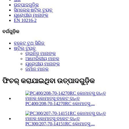
ଉତ୍ପାଦଗୁଡ଼ିକ
ସିମଲେସ୍ ଷ୍ଟିଲ୍ ଟ୍ୟୁବ୍
ୟୁରୋପୀୟ ମାନାଙ୍କ
EN 10216-2
ବର୍ଗଗୁଡ଼ିକ
ବକେଟ ଟୁଥ୍ ସିରିଜ୍
ଷ୍ଟିଲ୍ ଟ୍ୟୁବ୍
ଚାଇନିଜ୍ ମାନାଙ୍କ
ଆମେରିକୀୟ ମାନକ
ୟୁରୋପୀୟ ମାନାଙ୍କ
ଜର୍ମାନ ମାନକ
ଫିଚର୍ କରାଯାଇଥିବା ଉତ୍ପାଦଗୁଡ଼ିକ
PC400/208-70-14270RC କୋମାତ୍ସୁ ...
PC300/207-70-14151RC କୋମାତ୍ସୁ ...