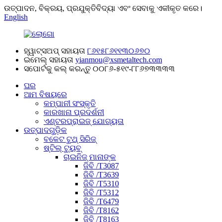
ଉତ୍ପାଦନ, ବିକ୍ରୟ, ପ୍ରଯୁକ୍ତିବିଦ୍ୟା ଏବଂ ସେବାକୁ ଏକୀକୃତ କରେ।
English
ହ୍ୱାଟ୍ସଅପ୍ ସହାୟତା
୮୬୧୫୮୬୧୧୩୦୬୭୦
ଇମେଲ୍ ସହାୟତା
yianmou@xsmetaltech.com
ସପୋର୍ଟକୁ କଲ୍ କରନ୍ତୁ
୦୦୮୬-୫୧୯-୮୮୬୭୩୩୩୩
ଘର
ଆମ ବିଷୟରେ
କମ୍ପାନୀ ସଂସ୍କୃତି
କାରଖାନା ପ୍ରଦର୍ଶନୀ
ଏଣ୍ଟରପ୍ରାଇଜ୍ ଯୋଗ୍ୟତା
ଉତ୍ପାଦଗୁଡ଼ିକ
ବକେଟ ଟୁଥ୍ ସିରିଜ୍
ଷ୍ଟିଲ୍ ଟ୍ୟୁବ୍
ଚାଇନିଜ୍ ମାନାଙ୍କ
ଜିବି /T3087
ଜିବି /T3639
ଜିବି /T5310
ଜିବି /T5312
ଜିବି /T6479
ଜିବି /T8162
ଜିବି /T8163