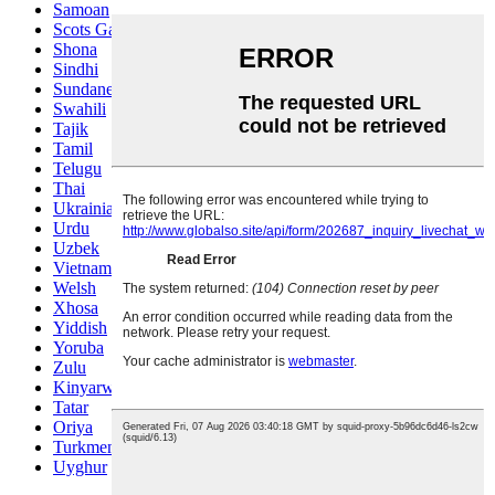
Samoan
Scots Gaelic
Shona
Sindhi
Sundanese
Swahili
Tajik
Tamil
Telugu
Thai
Ukrainian
Urdu
Uzbek
Vietnamese
Welsh
Xhosa
Yiddish
Yoruba
Zulu
Kinyarwanda
Tatar
Oriya
Turkmen
Uyghur