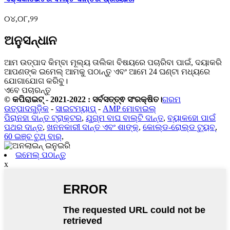
୦୪,୦୮,୨୨
ଅନୁସନ୍ଧାନ
ଆମ ଉତ୍ପାଦ କିମ୍ବା ମୂଲ୍ୟ ତାଲିକା ବିଷୟରେ ପଚାରିବା ପାଇଁ, ଦୟାକରି
ଆପଣଙ୍କ ଇମେଲ୍ ଆମକୁ ପଠାନ୍ତୁ ଏବଂ ଆମେ 24 ଘଣ୍ଟା ମଧ୍ୟରେ
ଯୋଗାଯୋଗ କରିବୁ।
ଏବେ ପଚାରନ୍ତୁ
© କପିରାଇଟ୍ - 2021-2022 : ସର୍ବସତ୍ତ୍ଵ ସଂରକ୍ଷିତ।
ଗରମ
ଉତ୍ପାଦଗୁଡ଼ିକ
-
ସାଇଟମ୍ୟାପ୍
-
AMP ମୋବାଇଲ୍
ପିରାନହା ଦାନ୍ତ ଟ୍ରାକ୍ଟର
,
ଯୁଗ୍ମ ବାଘ ବାଲ୍ଟି ଦାନ୍ତ
,
ବ୍ୟାକହୋ ପାଇଁ
ପଥର ଦାନ୍ତ
,
ଖନନକାରୀ ଦାନ୍ତ ଏବଂ ଶାଙ୍କ୍
,
କୋଲ୍ଡ-ରୋଲ୍ଡ ଟ୍ୟୁବ୍
,
60 ଇଞ୍ଚ ଟୁଥ୍ ବାର୍
,
ଇମେଲ୍ ପଠାନ୍ତୁ
x