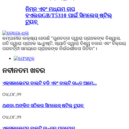
ନିମ୍ନ ଏବଂ ମଧ୍ୟମ ଚାପ
ବଏଲରGB/T5310 ପାଇଁ ସିମଲେସ୍ ଷ୍ଟିଲ୍
ଟ୍ୟୁବ୍
କମ୍ପାନୀର ଲକ୍ଷ୍ୟ ହେଉଛି "ଗୁଣବତ୍ତା ଦ୍ୱାରା ଗ୍ରାହକଙ୍କ ବିଶ୍ୱାସ,
ଗତି ଦ୍ୱାରା ଗ୍ରାହକ ସନ୍ତୁଷ୍ଟି, ଖ୍ୟାତି ଦ୍ୱାରା ବିଶ୍ୱ ବଜାର ଏବଂ ବିକ୍ରୟ
ପରବର୍ତ୍ତୀ ସମୟରେ ଗ୍ରାହକଙ୍କ ନିର୍ଭରଶୀଳତା ଜିତିବା"।
ନବୀନତମ ଖବର
ଏକ୍ସକାଭେଟର ବାଲ୍ଟି ବଡି ଏବଂ ବାଲ୍ଟି ଦାନ୍ତ ଆମେ...
୦୪,୦୮,୨୨
ଥଣ୍ଡା-ଅଙ୍କିତ ସଠିକତା ସିମଲେସ୍ ଷ୍ଟିଲ୍ ଟ୍ୟୁବ୍
୦୪,୦୮,୨୨
ଏକ୍ସକାଭେଟର ବାଲ୍ଟି ଦାନ୍ତର ପ୍ରୟୋଗ