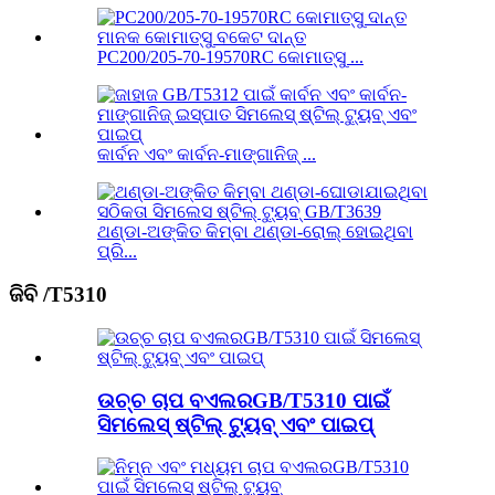
PC200/205-70-19570RC କୋମାତ୍ସୁ ...
କାର୍ବନ ଏବଂ କାର୍ବନ-ମାଙ୍ଗାନିଜ୍ ...
ଥଣ୍ଡା-ଅଙ୍କିତ କିମ୍ବା ଥଣ୍ଡା-ରୋଲ୍ ହୋଇଥିବା
ପ୍ରି...
ଜିବି /T5310
ଉଚ୍ଚ ଚାପ ବଏଲରGB/T5310 ପାଇଁ
ସିମଲେସ୍ ଷ୍ଟିଲ୍ ଟ୍ୟୁବ୍ ଏବଂ ପାଇପ୍