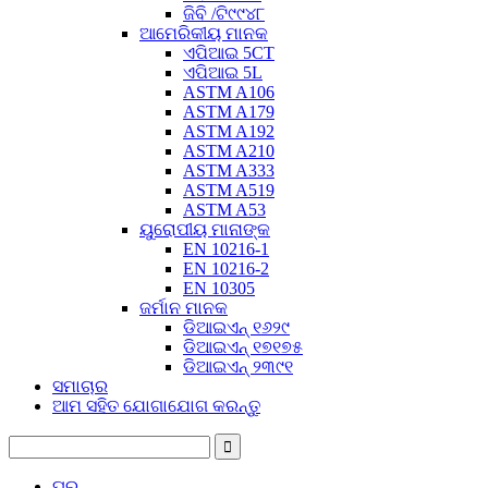
ଜିବି /ଟି୯୯୪୮
ଆମେରିକୀୟ ମାନକ
ଏପିଆଇ 5CT
ଏପିଆଇ 5L
ASTM A106
ASTM A179
ASTM A192
ASTM A210
ASTM A333
ASTM A519
ASTM A53
ୟୁରୋପୀୟ ମାନାଙ୍କ
EN 10216-1
EN 10216-2
EN 10305
ଜର୍ମାନ ମାନକ
ଡିଆଇଏନ୍ ୧୬୨୯
ଡିଆଇଏନ୍ ୧୭୧୭୫
ଡିଆଇଏନ୍ ୨୩୯୧
ସମାଚାର
ଆମ ସହିତ ଯୋଗାଯୋଗ କରନ୍ତୁ
ଘର