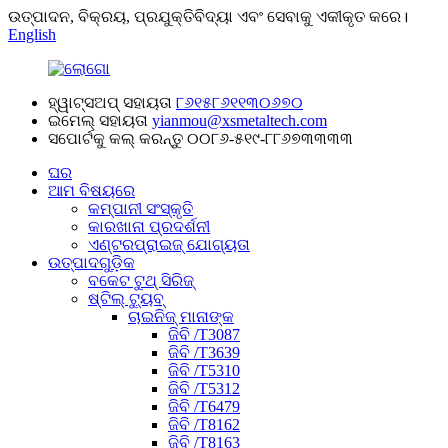
ଉତ୍ପାଦନ, ବିକ୍ରୟ, ପ୍ରଯୁକ୍ତିବିଦ୍ୟା ଏବଂ ସେବାକୁ ଏକୀକୃତ କରେ।
English
ହ୍ୱାଟ୍ସଅପ୍ ସହାୟତା
୮୬୧୫୮୬୧୧୩୦୬୭୦
ଇମେଲ୍ ସହାୟତା
yianmou@xsmetaltech.com
ସପୋର୍ଟକୁ କଲ୍ କରନ୍ତୁ
୦୦୮୬-୫୧୯-୮୮୬୭୩୩୩୩
ଘର
ଆମ ବିଷୟରେ
କମ୍ପାନୀ ସଂସ୍କୃତି
କାରଖାନା ପ୍ରଦର୍ଶନୀ
ଏଣ୍ଟରପ୍ରାଇଜ୍ ଯୋଗ୍ୟତା
ଉତ୍ପାଦଗୁଡ଼ିକ
ବକେଟ ଟୁଥ୍ ସିରିଜ୍
ଷ୍ଟିଲ୍ ଟ୍ୟୁବ୍
ଚାଇନିଜ୍ ମାନାଙ୍କ
ଜିବି /T3087
ଜିବି /T3639
ଜିବି /T5310
ଜିବି /T5312
ଜିବି /T6479
ଜିବି /T8162
ଜିବି /T8163