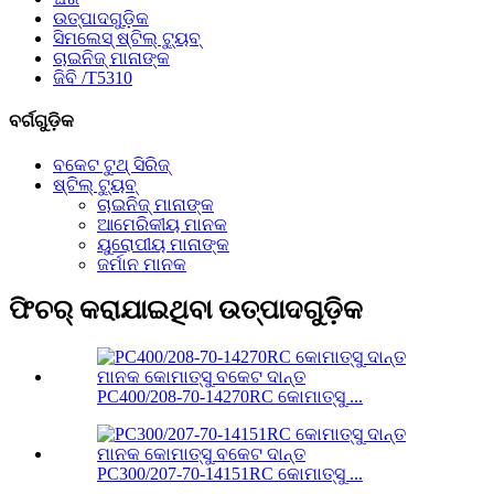
ଉତ୍ପାଦଗୁଡ଼ିକ
ସିମଲେସ୍ ଷ୍ଟିଲ୍ ଟ୍ୟୁବ୍
ଚାଇନିଜ୍ ମାନାଙ୍କ
ଜିବି /T5310
ବର୍ଗଗୁଡ଼ିକ
ବକେଟ ଟୁଥ୍ ସିରିଜ୍
ଷ୍ଟିଲ୍ ଟ୍ୟୁବ୍
ଚାଇନିଜ୍ ମାନାଙ୍କ
ଆମେରିକୀୟ ମାନକ
ୟୁରୋପୀୟ ମାନାଙ୍କ
ଜର୍ମାନ ମାନକ
ଫିଚର୍ କରାଯାଇଥିବା ଉତ୍ପାଦଗୁଡ଼ିକ
PC400/208-70-14270RC କୋମାତ୍ସୁ ...
PC300/207-70-14151RC କୋମାତ୍ସୁ ...