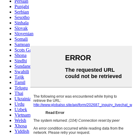
Persian
Punjabi
Serbian
Sesotho
Sinhala
Slovak
Slovenian
Somali
Samoan
Scots Gaelic
Shona
Sindhi
Sundanese
Swahili
Tajik
Tamil
Telugu
Thai
Ukrainian
Urdu
Uzbek
Vietnamese
Welsh
Xhosa
Yiddish