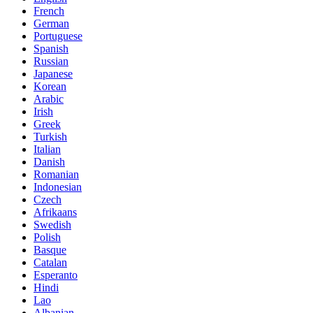
French
German
Portuguese
Spanish
Russian
Japanese
Korean
Arabic
Irish
Greek
Turkish
Italian
Danish
Romanian
Indonesian
Czech
Afrikaans
Swedish
Polish
Basque
Catalan
Esperanto
Hindi
Lao
Albanian