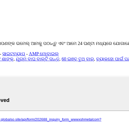
ି ଆପଣଙ୍କ ଇମେଲ୍ ଆମକୁ ପଠାନ୍ତୁ ଏବଂ ଆମେ 24 ଘଣ୍ଟା ମଧ୍ୟରେ ଯୋଗାଯ
-
ସାଇଟମ୍ୟାପ୍
-
AMP ମୋବାଇଲ୍
 ଶାଙ୍କ୍
,
ଯୁଗ୍ମ ବାଘ ବାଲ୍ଟି ଦାନ୍ତ
,
60 ଇଞ୍ଚ ଟୁଥ୍ ବାର୍
,
ବ୍ୟାକହୋ ପାଇଁ ପ