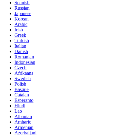
Spanish
Russian
Japanese
Korean
Arabic
Irish
Greek
Turkish
Italian
Danish
Romanian
Indonesian
Czech
Afrikaans
Swedish
Polish
Basque
Catalan
Esperanto
Hindi
Lao
Albanian
Amharic
Armenian
Azerbaijani