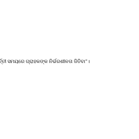
୍ତ୍ତୀ ସମୟରେ ଗ୍ରାହକଙ୍କ ନିର୍ଭରଶୀଳତା ଜିତିବା"।