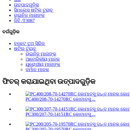
ଉତ୍ପାଦଗୁଡ଼ିକ
ସିମଲେସ୍ ଷ୍ଟିଲ୍ ଟ୍ୟୁବ୍
ଚାଇନିଜ୍ ମାନାଙ୍କ
ଜିବି /T3087
ବର୍ଗଗୁଡ଼ିକ
ବକେଟ ଟୁଥ୍ ସିରିଜ୍
ଷ୍ଟିଲ୍ ଟ୍ୟୁବ୍
ଚାଇନିଜ୍ ମାନାଙ୍କ
ଆମେରିକୀୟ ମାନକ
ୟୁରୋପୀୟ ମାନାଙ୍କ
ଜର୍ମାନ ମାନକ
ଫିଚର୍ କରାଯାଇଥିବା ଉତ୍ପାଦଗୁଡ଼ିକ
PC400/208-70-14270RC କୋମାତ୍ସୁ ...
PC300/207-70-14151RC କୋମାତ୍ସୁ ...
PC200/205-70-19570RC କୋମାତ୍ସୁ ...