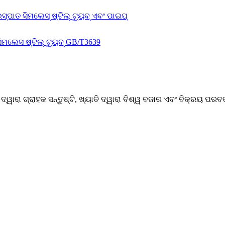
୍ୱାରା ଗ୍ରାହକ ସନ୍ତୁଷ୍ଟି, ଖ୍ୟାତି ଦ୍ୱାରା ବିଶ୍ୱ ବଜାର ଏବଂ ବିକ୍ରୟ ପରବର