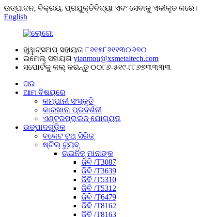
ଉତ୍ପାଦନ, ବିକ୍ରୟ, ପ୍ରଯୁକ୍ତିବିଦ୍ୟା ଏବଂ ସେବାକୁ ଏକୀକୃତ କରେ।
English
ହ୍ୱାଟ୍ସଅପ୍ ସହାୟତା
୮୬୧୫୮୬୧୧୩୦୬୭୦
ଇମେଲ୍ ସହାୟତା
yianmou@xsmetaltech.com
ସପୋର୍ଟକୁ କଲ୍ କରନ୍ତୁ
୦୦୮୬-୫୧୯-୮୮୬୭୩୩୩୩
ଘର
ଆମ ବିଷୟରେ
କମ୍ପାନୀ ସଂସ୍କୃତି
କାରଖାନା ପ୍ରଦର୍ଶନୀ
ଏଣ୍ଟରପ୍ରାଇଜ୍ ଯୋଗ୍ୟତା
ଉତ୍ପାଦଗୁଡ଼ିକ
ବକେଟ ଟୁଥ୍ ସିରିଜ୍
ଷ୍ଟିଲ୍ ଟ୍ୟୁବ୍
ଚାଇନିଜ୍ ମାନାଙ୍କ
ଜିବି /T3087
ଜିବି /T3639
ଜିବି /T5310
ଜିବି /T5312
ଜିବି /T6479
ଜିବି /T8162
ଜିବି /T8163