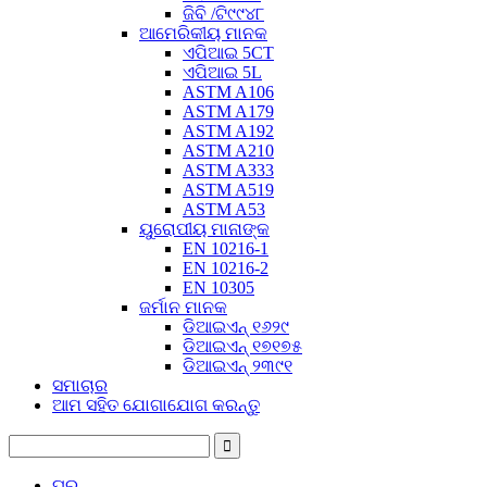
ଜିବି /ଟି୯୯୪୮
ଆମେରିକୀୟ ମାନକ
ଏପିଆଇ 5CT
ଏପିଆଇ 5L
ASTM A106
ASTM A179
ASTM A192
ASTM A210
ASTM A333
ASTM A519
ASTM A53
ୟୁରୋପୀୟ ମାନାଙ୍କ
EN 10216-1
EN 10216-2
EN 10305
ଜର୍ମାନ ମାନକ
ଡିଆଇଏନ୍ ୧୬୨୯
ଡିଆଇଏନ୍ ୧୭୧୭୫
ଡିଆଇଏନ୍ ୨୩୯୧
ସମାଚାର
ଆମ ସହିତ ଯୋଗାଯୋଗ କରନ୍ତୁ
ଘର