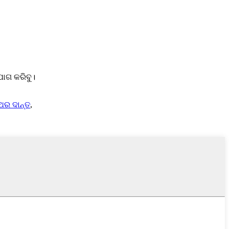
ୋଗ କରିବୁ।
ଥର ଦାନ୍ତ
,