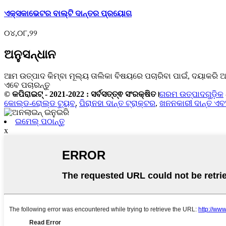
ଏକ୍ସକାଭେଟର ବାଲ୍ଟି ଦାନ୍ତର ପ୍ରୟୋଗ
୦୪,୦୮,୨୨
ଅନୁସନ୍ଧାନ
ଆମ ଉତ୍ପାଦ କିମ୍ବା ମୂଲ୍ୟ ତାଲିକା ବିଷୟରେ ପଚାରିବା ପାଇଁ, ଦୟାକର
ଏବେ ପଚାରନ୍ତୁ
© କପିରାଇଟ୍ - 2021-2022 : ସର୍ବସତ୍ତ୍ଵ ସଂରକ୍ଷିତ।
ଗରମ ଉତ୍ପାଦଗୁଡ଼ିକ
କୋଲ୍ଡ-ରୋଲ୍ଡ ଟ୍ୟୁବ୍
,
ପିରାନହା ଦାନ୍ତ ଟ୍ରାକ୍ଟର
,
ଖନନକାରୀ ଦାନ୍ତ ଏବଂ
ଇମେଲ୍ ପଠାନ୍ତୁ
x