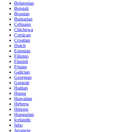
Belarusian
Bengali
Bosnian
Bulgarian
Cebuano
Chichewa
Corsican
Croatian
Dutch
Estonian
Filipino
Finnish
Frisian
Galician
Georgian
Gujarati
Haitian
Hausa
Hawaiian
Hebrew
Hmong
Hungarian
Icelandic
Igbo
Javanese