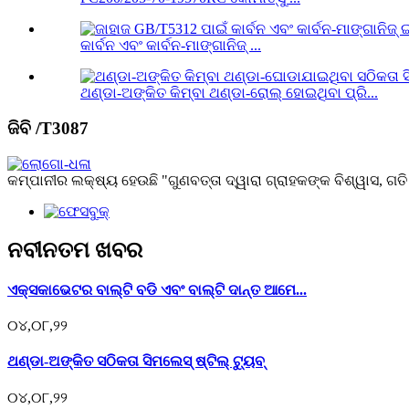
କାର୍ବନ ଏବଂ କାର୍ବନ-ମାଙ୍ଗାନିଜ୍ ...
ଥଣ୍ଡା-ଅଙ୍କିତ କିମ୍ବା ଥଣ୍ଡା-ରୋଲ୍ ହୋଇଥିବା ପ୍ରି...
ଜିବି /T3087
କମ୍ପାନୀର ଲକ୍ଷ୍ୟ ହେଉଛି "ଗୁଣବତ୍ତା ଦ୍ୱାରା ଗ୍ରାହକଙ୍କ ବିଶ୍ୱାସ, ଗତି ଦ
ନବୀନତମ ଖବର
ଏକ୍ସକାଭେଟର ବାଲ୍ଟି ବଡି ଏବଂ ବାଲ୍ଟି ଦାନ୍ତ ଆମେ...
୦୪,୦୮,୨୨
ଥଣ୍ଡା-ଅଙ୍କିତ ସଠିକତା ସିମଲେସ୍ ଷ୍ଟିଲ୍ ଟ୍ୟୁବ୍
୦୪,୦୮,୨୨