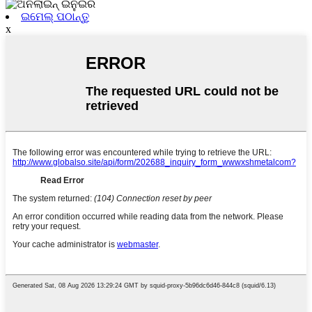
ଇମେଲ୍ ପଠାନ୍ତୁ
x