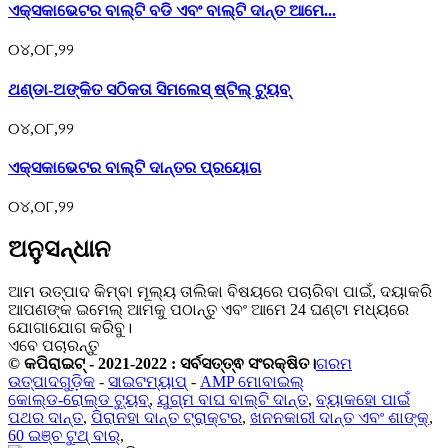
ଏକ୍ସକାଭେଟର ବାଲ୍ଟି ବଡି ଏବଂ ବାଲ୍ଟି ଦାନ୍ତ ଆମେ...
୦୪,୦୮,୨୨
ଥଣ୍ଡା-ଅଙ୍କିତ ସଠିକତା ସିମଲେସ୍ ଷ୍ଟିଲ୍ ଟ୍ୟୁବ୍
୦୪,୦୮,୨୨
ଏକ୍ସକାଭେଟର ବାଲ୍ଟି ଦାନ୍ତର ପ୍ରୟୋଗ
୦୪,୦୮,୨୨
ଅନୁସନ୍ଧାନ
ଆମ ଉତ୍ପାଦ କିମ୍ବା ମୂଲ୍ୟ ତାଲିକା ବିଷୟରେ ପଚାରିବା ପାଇଁ, ଦୟାକରି
ଆପଣଙ୍କ ଇମେଲ୍ ଆମକୁ ପଠାନ୍ତୁ ଏବଂ ଆମେ 24 ଘଣ୍ଟା ମଧ୍ୟରେ
ଯୋଗାଯୋଗ କରିବୁ।
ଏବେ ପଚାରନ୍ତୁ
© କପିରାଇଟ୍ - 2021-2022 : ସର୍ବସତ୍ତ୍ଵ ସଂରକ୍ଷିତ।
ଗରମ
ଉତ୍ପାଦଗୁଡ଼ିକ
-
ସାଇଟମ୍ୟାପ୍
-
AMP ମୋବାଇଲ୍
କୋଲ୍ଡ-ରୋଲ୍ଡ ଟ୍ୟୁବ୍
,
ଯୁଗ୍ମ ବାଘ ବାଲ୍ଟି ଦାନ୍ତ
,
ବ୍ୟାକହୋ ପାଇଁ
ପଥର ଦାନ୍ତ
,
ପିରାନହା ଦାନ୍ତ ଟ୍ରାକ୍ଟର
,
ଖନନକାରୀ ଦାନ୍ତ ଏବଂ ଶାଙ୍କ୍
,
60 ଇଞ୍ଚ ଟୁଥ୍ ବାର୍
,