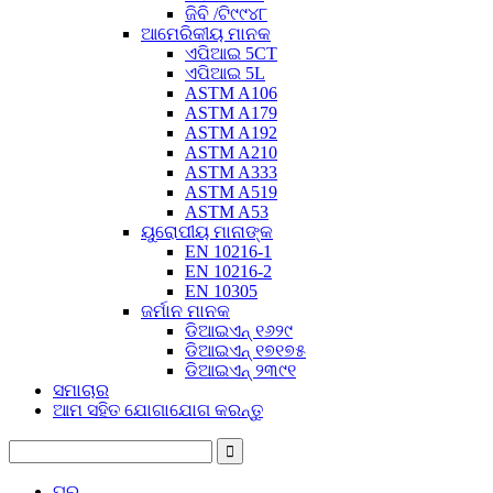
ଜିବି /ଟି୯୯୪୮
ଆମେରିକୀୟ ମାନକ
ଏପିଆଇ 5CT
ଏପିଆଇ 5L
ASTM A106
ASTM A179
ASTM A192
ASTM A210
ASTM A333
ASTM A519
ASTM A53
ୟୁରୋପୀୟ ମାନାଙ୍କ
EN 10216-1
EN 10216-2
EN 10305
ଜର୍ମାନ ମାନକ
ଡିଆଇଏନ୍ ୧୬୨୯
ଡିଆଇଏନ୍ ୧୭୧୭୫
ଡିଆଇଏନ୍ ୨୩୯୧
ସମାଚାର
ଆମ ସହିତ ଯୋଗାଯୋଗ କରନ୍ତୁ
ଘର