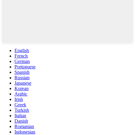
English
French
German
Portuguese
Spanish
Russian
Japanese
Korean
Arabic
Irish
Greek
Turkish
Italian
Danish
Romanian
Indonesian