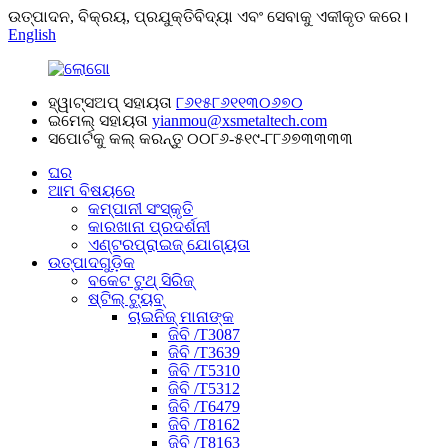
ଉତ୍ପାଦନ, ବିକ୍ରୟ, ପ୍ରଯୁକ୍ତିବିଦ୍ୟା ଏବଂ ସେବାକୁ ଏକୀକୃତ କରେ।
English
ହ୍ୱାଟ୍ସଅପ୍ ସହାୟତା
୮୬୧୫୮୬୧୧୩୦୬୭୦
ଇମେଲ୍ ସହାୟତା
yianmou@xsmetaltech.com
ସପୋର୍ଟକୁ କଲ୍ କରନ୍ତୁ
୦୦୮୬-୫୧୯-୮୮୬୭୩୩୩୩
ଘର
ଆମ ବିଷୟରେ
କମ୍ପାନୀ ସଂସ୍କୃତି
କାରଖାନା ପ୍ରଦର୍ଶନୀ
ଏଣ୍ଟରପ୍ରାଇଜ୍ ଯୋଗ୍ୟତା
ଉତ୍ପାଦଗୁଡ଼ିକ
ବକେଟ ଟୁଥ୍ ସିରିଜ୍
ଷ୍ଟିଲ୍ ଟ୍ୟୁବ୍
ଚାଇନିଜ୍ ମାନାଙ୍କ
ଜିବି /T3087
ଜିବି /T3639
ଜିବି /T5310
ଜିବି /T5312
ଜିବି /T6479
ଜିବି /T8162
ଜିବି /T8163