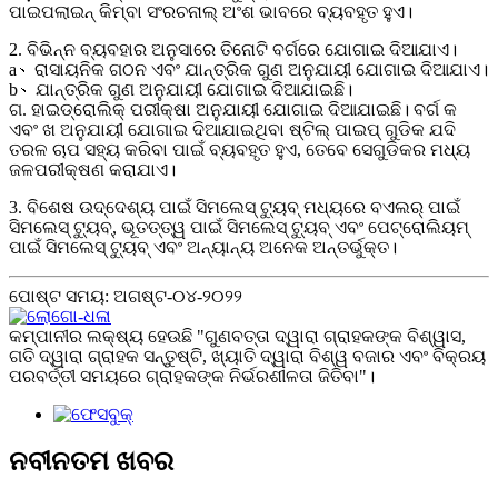
ପାଇପଲାଇନ୍ କିମ୍ବା ସଂରଚନାଲ୍ ଅଂଶ ଭାବରେ ବ୍ୟବହୃତ ହୁଏ।
2. ବିଭିନ୍ନ ବ୍ୟବହାର ଅନୁସାରେ ତିନୋଟି ବର୍ଗରେ ଯୋଗାଇ ଦିଆଯାଏ।
a、ରାସାୟନିକ ଗଠନ ଏବଂ ଯାନ୍ତ୍ରିକ ଗୁଣ ଅନୁଯାୟୀ ଯୋଗାଇ ଦିଆଯାଏ।
b、ଯାନ୍ତ୍ରିକ ଗୁଣ ଅନୁଯାୟୀ ଯୋଗାଇ ଦିଆଯାଇଛି।
ଗ. ହାଇଡ୍ରୋଲିକ୍ ପରୀକ୍ଷା ଅନୁଯାୟୀ ଯୋଗାଇ ଦିଆଯାଇଛି। ବର୍ଗ କ
ଏବଂ ଖ ଅନୁଯାୟୀ ଯୋଗାଇ ଦିଆଯାଇଥିବା ଷ୍ଟିଲ୍ ପାଇପ୍ ଗୁଡିକ ଯଦି
ତରଳ ଚାପ ସହ୍ୟ କରିବା ପାଇଁ ବ୍ୟବହୃତ ହୁଏ, ତେବେ ସେଗୁଡିକର ମଧ୍ୟ
ଜଳପରୀକ୍ଷଣ କରାଯାଏ।
3. ବିଶେଷ ଉଦ୍ଦେଶ୍ୟ ପାଇଁ ସିମଲେସ୍ ଟ୍ୟୁବ୍ ମଧ୍ୟରେ ବଏଲର୍ ପାଇଁ
ସିମଲେସ୍ ଟ୍ୟୁବ୍, ଭୂତତ୍ତ୍ୱ ପାଇଁ ସିମଲେସ୍ ଟ୍ୟୁବ୍ ଏବଂ ପେଟ୍ରୋଲିୟମ୍
ପାଇଁ ସିମଲେସ୍ ଟ୍ୟୁବ୍ ଏବଂ ଅନ୍ୟାନ୍ୟ ଅନେକ ଅନ୍ତର୍ଭୁକ୍ତ।
ପୋଷ୍ଟ ସମୟ: ଅଗଷ୍ଟ-୦୪-୨୦୨୨
କମ୍ପାନୀର ଲକ୍ଷ୍ୟ ହେଉଛି "ଗୁଣବତ୍ତା ଦ୍ୱାରା ଗ୍ରାହକଙ୍କ ବିଶ୍ୱାସ,
ଗତି ଦ୍ୱାରା ଗ୍ରାହକ ସନ୍ତୁଷ୍ଟି, ଖ୍ୟାତି ଦ୍ୱାରା ବିଶ୍ୱ ବଜାର ଏବଂ ବିକ୍ରୟ
ପରବର୍ତ୍ତୀ ସମୟରେ ଗ୍ରାହକଙ୍କ ନିର୍ଭରଶୀଳତା ଜିତିବା"।
ନବୀନତମ ଖବର