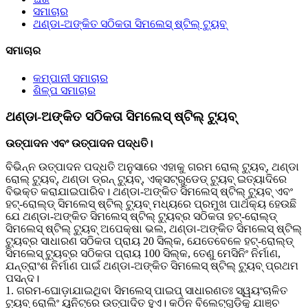
ସମାଚାର
ଥଣ୍ଡା-ଅଙ୍କିତ ସଠିକତା ସିମଲେସ୍ ଷ୍ଟିଲ୍ ଟ୍ୟୁବ୍
ସମାଚାର
କମ୍ପାନୀ ସମାଚାର
ଶିଳ୍ପ ସମାଚାର
ଥଣ୍ଡା-ଅଙ୍କିତ ସଠିକତା ସିମଲେସ୍ ଷ୍ଟିଲ୍ ଟ୍ୟୁବ୍
ଉତ୍ପାଦନ ଏବଂ ଉତ୍ପାଦନ ପଦ୍ଧତି।
ବିଭିନ୍ନ ଉତ୍ପାଦନ ପଦ୍ଧତି ଅନୁସାରେ ଏହାକୁ ଗରମ ରୋଲ୍ ଟ୍ୟୁବ୍, ଥଣ୍ଡା
ରୋଲ୍ ଟ୍ୟୁବ୍, ଥଣ୍ଡା ଡ୍ରନ୍ ଟ୍ୟୁବ୍, ଏକ୍ସଟ୍ରୁଡେଡ୍ ଟ୍ୟୁବ୍ ଇତ୍ୟାଦିରେ
ବିଭକ୍ତ କରାଯାଇପାରିବ। ଥଣ୍ଡା-ଅଙ୍କିତ ସିମଲେସ୍ ଷ୍ଟିଲ୍ ଟ୍ୟୁବ୍ ଏବଂ
ହଟ୍-ରୋଲ୍ଡ୍ ସିମଲେସ୍ ଷ୍ଟିଲ୍ ଟ୍ୟୁବ୍ ମଧ୍ୟରେ ପ୍ରମୁଖ ପାର୍ଥକ୍ୟ ହେଉଛି
ଯେ ଥଣ୍ଡା-ଅଙ୍କିତ ସିମଲେସ୍ ଷ୍ଟିଲ୍ ଟ୍ୟୁବ୍‌ର ସଠିକତା ହଟ୍-ରୋଲ୍ଡ୍
ସିମଲେସ୍ ଷ୍ଟିଲ୍ ଟ୍ୟୁବ୍ ଅପେକ୍ଷା ଭଲ, ଥଣ୍ଡା-ଅଙ୍କିତ ସିମଲେସ୍ ଷ୍ଟିଲ୍
ଟ୍ୟୁବ୍‌ର ସାଧାରଣ ସଠିକତା ପ୍ରାୟ 20 ସିଲ୍କ, ଯେତେବେଳେ ହଟ୍-ରୋଲ୍ଡ୍
ସିମଲେସ୍ ଟ୍ୟୁବ୍‌ର ସଠିକତା ପ୍ରାୟ 100 ସିଲ୍କ, ତେଣୁ ମେସିନିଂ ନିର୍ମାଣ,
ଯନ୍ତ୍ରାଂଶ ନିର୍ମାଣ ପାଇଁ ଥଣ୍ଡା-ଅଙ୍କିତ ସିମଲେସ୍ ଷ୍ଟିଲ୍ ଟ୍ୟୁବ୍ ପ୍ରଥମ
ପସନ୍ଦ।
1. ଗରମ-ଘୋଡ଼ାଯାଇଥିବା ସିମଲେସ୍ ପାଇପ୍ ସାଧାରଣତଃ ସ୍ୱୟଂଚାଳିତ
ଟ୍ୟୁବ୍ ରୋଲିଂ ୟୁନିଟ୍‌ରେ ଉତ୍ପାଦିତ ହୁଏ। କଠିନ ବିଲେଟ୍‌ଗୁଡ଼ିକୁ ଯାଞ୍ଚ