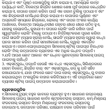
କରାଯାଏ ଏବଂ ପୃଷ୍ଠ ଦୋଷଗୁଡ଼ିକୁ ସଫା କରାଯାଏ, ଆବଶ୍ୟକ ଲମ୍ବ
ପର୍ଯ୍ୟନ୍ତ କାଟି, ବିଲେଟ୍‌ର ଛିଦ୍ରିତ ଶେଷର ଶେଷ ମୁହଁ ଉପରେ କେନ୍ଦ୍ରିତ
କରାଯାଏ, ତାପରେ ଗରମ କରିବା ପାଇଁ ଏକ ଗରମ ଚୁଲିକୁ ପଠାଯାଏ ଏବଂ
ଏକ ଛିଦ୍ରକାରୀ ମେସିନ୍‌ରେ ଛିଦ୍ର କରାଯାଏ। ଲଗାତାର ଘୂର୍ଣ୍ଣନ ଏବଂ
ଅଗ୍ରଗତି ସମୟରେ ଛିଦ୍ରରେ, ରୋଲର୍ ଏବଂ ଉପର ଅଂଶର କାର୍ଯ୍ୟ
ଅଧୀନରେ, ବିଲେଟ୍‌ର ଆଭ୍ୟନ୍ତରୀଣ ଗହ୍ବର ଧୀରେ ଧୀରେ ଗଠିତ ହୁଏ,
ଯାହାକୁ ହେୟାରପିନ୍ କୁହାଯାଏ। ତାପରେ ରୋଲିଂ ଜାରି ରଖିବା ପାଇଁ
ସ୍ୱୟଂଚାଳିତ ରୋଲିଂ ମିଲ୍‌କୁ ପଠାଯାଏ। ନିର୍ଦ୍ଦିଷ୍ଟକରଣ ପୂରଣ କରିବା
ପାଇଁ ସାଇଜିଂ (ବ୍ୟାସ ହ୍ରାସ) ମେସିନ୍ ସାଇଜିଂ (ବ୍ୟାସ ହ୍ରାସ) ଦ୍ୱାରା କାନ୍ଥ
ଘନତା ସମାନ କରିବା ପାଇଁ ସମାନୀକରଣ ମେସିନ୍ ଦ୍ୱାରା ଏକତ୍ରିତ
କରାଯାଏ। ଗରମ-ଘୋଡ଼ାଯାଇଥିବା ସିମଲେସ୍ ଷ୍ଟିଲ୍ ପାଇପ୍‌ର ନିରନ୍ତର
ରୋଲିଂ ମିଲ୍‌ ଉତ୍ପାଦନର ବ୍ୟବହାର ଏକ ଅଧିକ ଉନ୍ନତ ପଦ୍ଧତି।
୨.ଯଦି ଆପଣ ଛୋଟ ଆକାର ଏବଂ ଉନ୍ନତ ଗୁଣବତ୍ତାର ସିମଲେସ୍ ପାଇପ୍
ପାଇବାକୁ ଚାହାଁନ୍ତି
3. ଏକ୍ସଟ୍ରୁଜନ୍ ପଦ୍ଧତି ହେଉଛି ଏକ ବନ୍ଦ ଏକ୍ସଟ୍ରୁଜନ୍ ସିଲିଣ୍ଡରରେ
ଗରମ ବିଲେଟ୍, ଛିଦ୍ରିତ ବାର୍ ଏବଂ ଏକ୍ସଟ୍ରୁଜନ୍ ରଡ୍ କୁ ଗତି ସହିତ
ରଖାଯାଇଥାଏ, ଯାହା ଫଳରେ ଛୋଟ ଡାଇ ହୋଲ୍ ଏକ୍ସଟ୍ରୁଜନ୍ ରୁ ବାହାର
କରାଯାଇଥିବା ଅଂଶଗୁଡ଼ିକ ବାହାର କରିଦିଆଯାଏ। ଏହି ପଦ୍ଧତିରେ ଛୋଟ
ବ୍ୟାସର ଷ୍ଟିଲ୍ ପାଇପ୍ ଉତ୍ପାଦନ କରାଯାଇପାରିବ।
ବ୍ୟବହାରଗୁଡିକ
୧.ସିମଲେସ୍ ଟ୍ୟୁବ୍ ବହୁଳ ଭାବରେ ବ୍ୟବହୃତ ହୁଏ। ସାଧାରଣ ଉଦ୍ଦେଶ୍ୟ
ସିମଲେସ୍ ପାଇପ୍ ସାଧାରଣ କାର୍ବନ ଷ୍ଟ୍ରକଚରାଲ୍ ଇସ୍ପାତ, କମ୍-ମିଶ୍ରୟ
ସଂରଚନାଲ୍ ଇସ୍ପାତ କିମ୍ବା ମିଶ୍ରଧାତୁ ସଂରଚନାଲ୍ ଇସ୍ପାତରୁ
ଗଡ଼ାଇଥାଏ, ଉତ୍ପାଦନ ପରିସର, ମୁଖ୍ୟତଃ ତରଳ ପରିବହନ ପାଇଁ