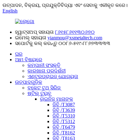
ଉତ୍ପାଦନ, ବିକ୍ରୟ, ପ୍ରଯୁକ୍ତିବିଦ୍ୟା ଏବଂ ସେବାକୁ ଏକୀକୃତ କରେ।
English
ହ୍ୱାଟ୍ସଅପ୍ ସହାୟତା
୮୬୧୫୮୬୧୧୩୦୬୭୦
ଇମେଲ୍ ସହାୟତା
yianmou@xsmetaltech.com
ସପୋର୍ଟକୁ କଲ୍ କରନ୍ତୁ
୦୦୮୬-୫୧୯-୮୮୬୭୩୩୩୩
ଘର
ଆମ ବିଷୟରେ
କମ୍ପାନୀ ସଂସ୍କୃତି
କାରଖାନା ପ୍ରଦର୍ଶନୀ
ଏଣ୍ଟରପ୍ରାଇଜ୍ ଯୋଗ୍ୟତା
ଉତ୍ପାଦଗୁଡ଼ିକ
ବକେଟ ଟୁଥ୍ ସିରିଜ୍
ଷ୍ଟିଲ୍ ଟ୍ୟୁବ୍
ଚାଇନିଜ୍ ମାନାଙ୍କ
ଜିବି /T3087
ଜିବି /T3639
ଜିବି /T5310
ଜିବି /T5312
ଜିବି /T6479
ଜିବି /T8162
ଜିବି /T8163