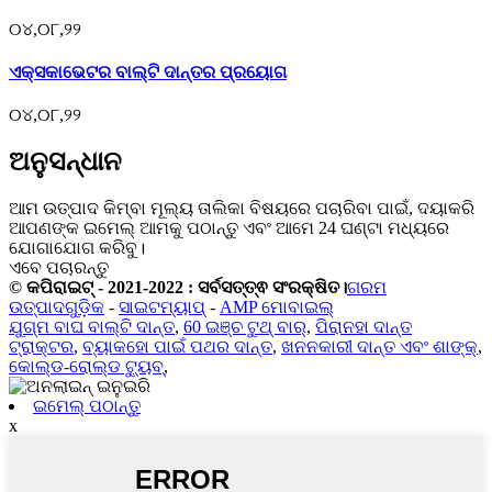
୦୪,୦୮,୨୨
ଏକ୍ସକାଭେଟର ବାଲ୍ଟି ଦାନ୍ତର ପ୍ରୟୋଗ
୦୪,୦୮,୨୨
ଅନୁସନ୍ଧାନ
ଆମ ଉତ୍ପାଦ କିମ୍ବା ମୂଲ୍ୟ ତାଲିକା ବିଷୟରେ ପଚାରିବା ପାଇଁ, ଦୟାକରି
ଆପଣଙ୍କ ଇମେଲ୍ ଆମକୁ ପଠାନ୍ତୁ ଏବଂ ଆମେ 24 ଘଣ୍ଟା ମଧ୍ୟରେ
ଯୋଗାଯୋଗ କରିବୁ।
ଏବେ ପଚାରନ୍ତୁ
© କପିରାଇଟ୍ - 2021-2022 : ସର୍ବସତ୍ତ୍ଵ ସଂରକ୍ଷିତ।
ଗରମ
ଉତ୍ପାଦଗୁଡ଼ିକ
-
ସାଇଟମ୍ୟାପ୍
-
AMP ମୋବାଇଲ୍
ଯୁଗ୍ମ ବାଘ ବାଲ୍ଟି ଦାନ୍ତ
,
60 ଇଞ୍ଚ ଟୁଥ୍ ବାର୍
,
ପିରାନହା ଦାନ୍ତ
ଟ୍ରାକ୍ଟର
,
ବ୍ୟାକହୋ ପାଇଁ ପଥର ଦାନ୍ତ
,
ଖନନକାରୀ ଦାନ୍ତ ଏବଂ ଶାଙ୍କ୍
,
କୋଲ୍ଡ-ରୋଲ୍ଡ ଟ୍ୟୁବ୍
,
ଇମେଲ୍ ପଠାନ୍ତୁ
x