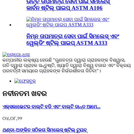
ଉଚ୍ଚ ତାପମାତ୍ରା ସେବା ପାଇଁ ସିମଲେସ୍
କାର୍ବନ ଷ୍ଟିଲ୍ ପାଇପ୍ ASTM A106
ନିମ୍ନ ତାପମାତ୍ରା ସେବା ପାଇଁ ସିମଲେସ୍ ଏବଂ
ୱେଲ୍ଡିଂ ଷ୍ଟିଲ୍ ପାଇପ୍ ASTM A333
କମ୍ପାନୀର ଲକ୍ଷ୍ୟ ହେଉଛି "ଗୁଣବତ୍ତା ଦ୍ୱାରା ଗ୍ରାହକଙ୍କ ବିଶ୍ୱାସ,
ଗତି ଦ୍ୱାରା ଗ୍ରାହକ ସନ୍ତୁଷ୍ଟି, ଖ୍ୟାତି ଦ୍ୱାରା ବିଶ୍ୱ ବଜାର ଏବଂ ବିକ୍ରୟ
ପରବର୍ତ୍ତୀ ସମୟରେ ଗ୍ରାହକଙ୍କ ନିର୍ଭରଶୀଳତା ଜିତିବା"।
ନବୀନତମ ଖବର
ଏକ୍ସକାଭେଟର ବାଲ୍ଟି ବଡି ଏବଂ ବାଲ୍ଟି ଦାନ୍ତ ଆମେ...
୦୪,୦୮,୨୨
ଥଣ୍ଡା-ଅଙ୍କିତ ସଠିକତା ସିମଲେସ୍ ଷ୍ଟିଲ୍ ଟ୍ୟୁବ୍