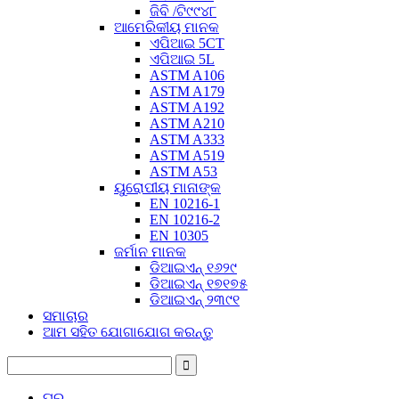
ଜିବି /ଟି୯୯୪୮
ଆମେରିକୀୟ ମାନକ
ଏପିଆଇ 5CT
ଏପିଆଇ 5L
ASTM A106
ASTM A179
ASTM A192
ASTM A210
ASTM A333
ASTM A519
ASTM A53
ୟୁରୋପୀୟ ମାନାଙ୍କ
EN 10216-1
EN 10216-2
EN 10305
ଜର୍ମାନ ମାନକ
ଡିଆଇଏନ୍ ୧୬୨୯
ଡିଆଇଏନ୍ ୧୭୧୭୫
ଡିଆଇଏନ୍ ୨୩୯୧
ସମାଚାର
ଆମ ସହିତ ଯୋଗାଯୋଗ କରନ୍ତୁ
ଘର