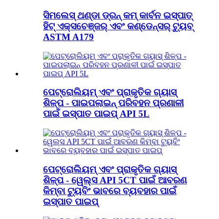
ସିମଲେସ୍ ଥଣ୍ଡା ଡ୍ରନ୍ କମ୍ କାର୍ବନ ଇସ୍ପାତ୍
ହିଟ୍ ଏକ୍ସଚେଞ୍ଜର୍ ଏବଂ କଣ୍ଡେନ୍ସର୍ ଟ୍ୟୁବ୍
ASTM A179
ପେଟ୍ରୋଲିୟମ୍ ଏବଂ ପ୍ରାକୃତିକ ଗ୍ୟାସ୍
ଶିଳ୍ପ - ପାଇପଲାଇନ୍ ପରିବହନ ପ୍ରଣାଳୀ
ପାଇଁ ଇସ୍ପାତ ପାଇପ୍ API 5L
ପେଟ୍ରୋଲିୟମ୍ ଏବଂ ପ୍ରାକୃତିକ ଗ୍ୟାସ୍
ଶିଳ୍ପ - ୱେଲ୍ସ API 5CT ପାଇଁ ଆବରଣ
କିମ୍ବା ଟ୍ୟୁବିଂ ଭାବରେ ବ୍ୟବହାର ପାଇଁ
ଇସ୍ପାତ ପାଇପ୍