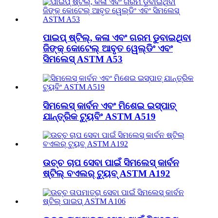
ପାଇପ୍ ଷ୍ଟିଲ୍, କଳା ଏବଂ ଗରମ ଡୁବାଇଥିବା
ଜିଙ୍କ୍ କୋଟେଲ୍ ଆବୃତ ୱେଲ୍ଡିଂ ଏବଂ
ସିମଲେସ୍ ASTM A53
ସିମଲେସ୍ କାର୍ବନ ଏବଂ ମିଶେଇ ଇସ୍ପାତ୍
ଯାନ୍ତ୍ରିକ ଟ୍ୟୁବିଂ ASTM A519
ଉଚ୍ଚ ଚାପ ସେବା ପାଇଁ ସିମଲେସ୍ କାର୍ବନ
ଷ୍ଟିଲ୍ ବଏଲର୍ ଟ୍ୟୁବ୍ ASTM A192