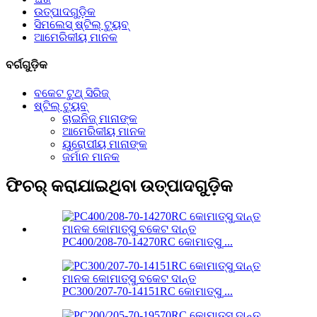
ଉତ୍ପାଦଗୁଡ଼ିକ
ସିମଲେସ୍ ଷ୍ଟିଲ୍ ଟ୍ୟୁବ୍
ଆମେରିକୀୟ ମାନକ
ବର୍ଗଗୁଡ଼ିକ
ବକେଟ ଟୁଥ୍ ସିରିଜ୍
ଷ୍ଟିଲ୍ ଟ୍ୟୁବ୍
ଚାଇନିଜ୍ ମାନାଙ୍କ
ଆମେରିକୀୟ ମାନକ
ୟୁରୋପୀୟ ମାନାଙ୍କ
ଜର୍ମାନ ମାନକ
ଫିଚର୍ କରାଯାଇଥିବା ଉତ୍ପାଦଗୁଡ଼ିକ
PC400/208-70-14270RC କୋମାତ୍ସୁ ...
PC300/207-70-14151RC କୋମାତ୍ସୁ ...