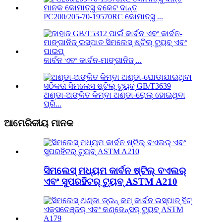
PC200/205-70-19570RC କୋମାତ୍ସୁ ...
କାର୍ବନ ଏବଂ କାର୍ବନ-ମାଙ୍ଗାନିଜ୍ ...
ଥଣ୍ଡା-ଅଙ୍କିତ କିମ୍ବା ଥଣ୍ଡା-ରୋଲ୍ ହୋଇଥିବା
ପ୍ରି...
ଆମେରିକୀୟ ମାନକ
ସିମଲେସ୍ ମଧ୍ୟମ କାର୍ବନ ଷ୍ଟିଲ୍ ବଏଲର୍
ଏବଂ ସୁପରହିଟର୍ ଟ୍ୟୁବ୍ ASTM A210