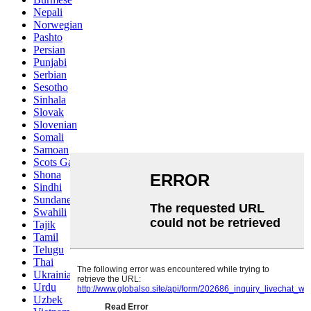
Nepali
Norwegian
Pashto
Persian
Punjabi
Serbian
Sesotho
Sinhala
Slovak
Slovenian
Somali
Samoan
Scots Gaelic
Shona
Sindhi
Sundanese
Swahili
Tajik
Tamil
Telugu
Thai
Ukrainian
Urdu
Uzbek