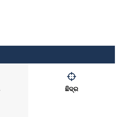
ଛିଦ୍ର