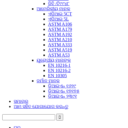
ଜିବି /ଟି୯୯୪୮
ଆମେରିକୀୟ ମାନକ
ଏପିଆଇ 5CT
ଏପିଆଇ 5L
ASTM A106
ASTM A179
ASTM A192
ASTM A210
ASTM A333
ASTM A519
ASTM A53
ୟୁରୋପୀୟ ମାନାଙ୍କ
EN 10216-1
EN 10216-2
EN 10305
ଜର୍ମାନ ମାନକ
ଡିଆଇଏନ୍ ୧୬୨୯
ଡିଆଇଏନ୍ ୧୭୧୭୫
ଡିଆଇଏନ୍ ୨୩୯୧
ସମାଚାର
ଆମ ସହିତ ଯୋଗାଯୋଗ କରନ୍ତୁ
ଘର