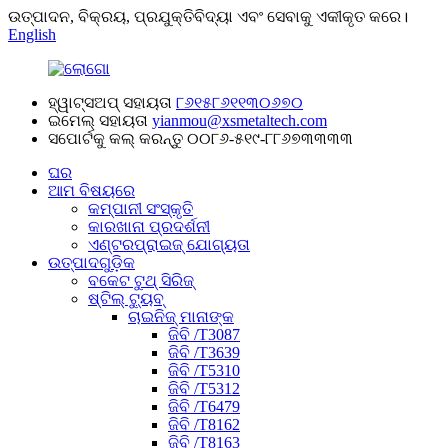
ଉତ୍ପାଦନ, ବିକ୍ରୟ, ପ୍ରଯୁକ୍ତିବିଦ୍ୟା ଏବଂ ସେବାକୁ ଏକୀକୃତ କରେ।
English
ହ୍ୱାଟ୍ସଅପ୍ ସହାୟତା
୮୬୧୫୮୬୧୧୩୦୬୭୦
ଇମେଲ୍ ସହାୟତା
yianmou@xsmetaltech.com
ସପୋର୍ଟକୁ କଲ୍ କରନ୍ତୁ
୦୦୮୬-୫୧୯-୮୮୬୭୩୩୩୩
ଘର
ଆମ ବିଷୟରେ
କମ୍ପାନୀ ସଂସ୍କୃତି
କାରଖାନା ପ୍ରଦର୍ଶନୀ
ଏଣ୍ଟରପ୍ରାଇଜ୍ ଯୋଗ୍ୟତା
ଉତ୍ପାଦଗୁଡ଼ିକ
ବକେଟ ଟୁଥ୍ ସିରିଜ୍
ଷ୍ଟିଲ୍ ଟ୍ୟୁବ୍
ଚାଇନିଜ୍ ମାନାଙ୍କ
ଜିବି /T3087
ଜିବି /T3639
ଜିବି /T5310
ଜିବି /T5312
ଜିବି /T6479
ଜିବି /T8162
ଜିବି /T8163