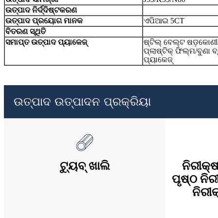
ଉତ୍ପାଦ ନିର୍ଦ୍ଦିଷ୍ଟକରଣ
ଉତ୍ପାଦ ପ୍ରୟୋଗ ମାନକ
ଏପିଆଇ 5CT
ବିତରଣ ସ୍ଥିତି
ସମାପ୍ତ ଉତ୍ପାଦ ପ୍ୟାକେଜ୍
ଷ୍ଟିଲ୍ ବେଲ୍ଟ ଷଡ଼କୋଣୀ
ପ୍ଲାଷ୍ଟିକ୍ ଫିଲ୍ମ/ବୁଣା ବ
ପ୍ୟାକେଜ୍
ଉତ୍ପାଦ ଉତ୍ପାଦନ ପ୍ରକ୍ରିୟା
ଟ୍ୟୁବ୍ ଖାଲି
ନିରୀକ୍ଷ
ପୃଷ୍ଠ ନି
ନିରୀ