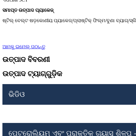
ସମାପ୍ତ ଉତ୍ପାଦ ପ୍ୟାକେଜ୍
ଷ୍ଟିଲ୍ ବେଲ୍ଟ ଷଡ଼କୋଣୀୟ ପ୍ୟାକେଜ୍/ପ୍ଲାଷ୍ଟିକ୍ ଫିଲ୍ମ/ବୁଣା ବ୍ୟାଗ୍/ସ୍
ଆମକୁ ଇମେଲ୍ ପଠାନ୍ତୁ
ଉତ୍ପାଦ ବିବରଣୀ
ଉତ୍ପାଦ ଟ୍ୟାଗ୍‌ଗୁଡ଼ିକ
ଭିଡିଓ
ପେଟ୍ରୋଲିୟମ୍ ଏବଂ ପ୍ରାକୃତିକ ଗ୍ୟାସ୍ ଶିଳ୍ପ