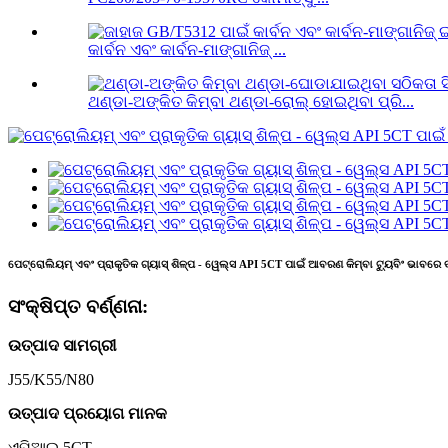
କାର୍ବନ ଏବଂ କାର୍ବନ-ମାଙ୍ଗାନିଜ୍ ...
ଥଣ୍ଡା-ଅଙ୍କିତ କିମ୍ବା ଥଣ୍ଡା-ରୋଲ୍ ହୋଇଥିବା ପ୍ରି...
ପେଟ୍ରୋଲିୟମ୍ ଏବଂ ପ୍ରାକୃତିକ ଗ୍ୟାସ୍ ଶିଳ୍ପ - ୱେଲ୍ସ API 5CT ପାଇଁ ଆବରଣ କିମ୍ବା ଟ୍ୟୁବିଂ ଭାବରେ
ସଂକ୍ଷିପ୍ତ ବର୍ଣ୍ଣନା:
ଉତ୍ପାଦ ସାମଗ୍ରୀ
J55/K55/N80
ଉତ୍ପାଦ ପ୍ରୟୋଗ ମାନକ
ଏପିଆଇ 5CT