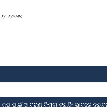
ଲିଙ୍ଗ ପ୍ୟାକେଜ୍
 - କୂପ ପାଇଁ ଆବରଣ କିମ୍ବା ଟ୍ୟୁବିଂ ଭାବରେ ବ୍ୟ