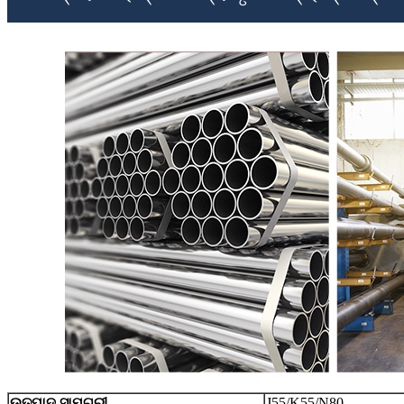
ଉତ୍ପାଦ ସାମଗ୍ରୀ
J55/K55/N80