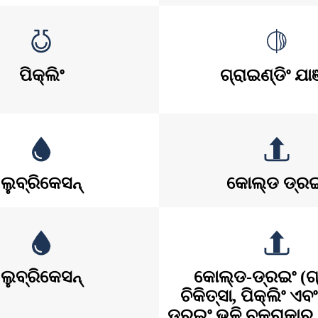
ପିକ୍ଲିଂ
ଗ୍ରାଇଣ୍ଡିଂ ଯା
ଲୁବ୍ରିକେସନ୍
କୋଲ୍ଡ ଡ୍ର
ଲୁବ୍ରିକେସନ୍
କୋଲ୍ଡ-ଡ୍ରଇଂ (ଗ
ଚିକିତ୍ସା, ପିକ୍ଲିଂ ଏ
ଡ୍ରଇଂ ଭଳି ଚକ୍ରାକାର 