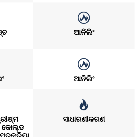
ଞ୍ଚ
ଆନିଲିଂ
ଇଂ
ଆନିଲିଂ
୍ରୀଷ୍ମ
ସାଧାରଣୀକରଣ
ବଂ କୋଲ୍ଡ
ପ୍ରକ୍ରିୟା