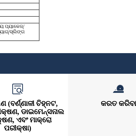
ୟ ପ୍ୟାକେଜ୍/
୍ୟାଗ୍/ସ୍ଲିଙ୍ଗ
ଣ (ବର୍ଣ୍ଣାଳୀ ଚିହ୍ନଟ,
କରତ କରିବା
ରୀକ୍ଷଣ, ଡାଇମେନ୍ସନାଲ
କ୍ଷଣ, ଏବଂ ମାକ୍ରୋ
ପରୀକ୍ଷା)