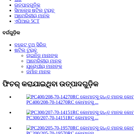
ଉତ୍ପାଦଗୁଡ଼ିକ
ସିମଲେସ୍ ଷ୍ଟିଲ୍ ଟ୍ୟୁବ୍
ଆମେରିକୀୟ ମାନକ
ଏପିଆଇ 5CT
ବର୍ଗଗୁଡ଼ିକ
ବକେଟ ଟୁଥ୍ ସିରିଜ୍
ଷ୍ଟିଲ୍ ଟ୍ୟୁବ୍
ଚାଇନିଜ୍ ମାନାଙ୍କ
ଆମେରିକୀୟ ମାନକ
ୟୁରୋପୀୟ ମାନାଙ୍କ
ଜର୍ମାନ ମାନକ
ଫିଚର୍ କରାଯାଇଥିବା ଉତ୍ପାଦଗୁଡ଼ିକ
PC400/208-70-14270RC କୋମାତ୍ସୁ ...
PC300/207-70-14151RC କୋମାତ୍ସୁ ...
PC200/205-70-19570RC କୋମାତ୍ସୁ ...