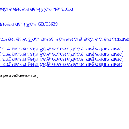
 ବ୍ୟବହାର ପାଇଁ ଇସ୍ପାତ ପାଇପ୍