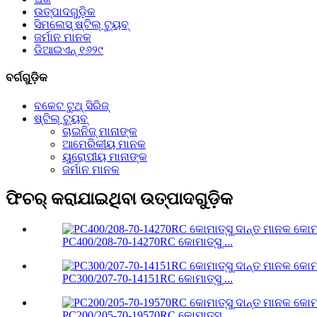
ଉତ୍ପାଦଗୁଡ଼ିକ
ସିମଲେସ୍ ଷ୍ଟିଲ୍ ଟ୍ୟୁବ୍
ଜର୍ମାନ ମାନକ
ଡିଆଇଏନ୍ ୧୬୨୯
ବର୍ଗଗୁଡ଼ିକ
ବକେଟ ଟୁଥ୍ ସିରିଜ୍
ଷ୍ଟିଲ୍ ଟ୍ୟୁବ୍
ଚାଇନିଜ୍ ମାନାଙ୍କ
ଆମେରିକୀୟ ମାନକ
ୟୁରୋପୀୟ ମାନାଙ୍କ
ଜର୍ମାନ ମାନକ
ଫିଚର୍ କରାଯାଇଥିବା ଉତ୍ପାଦଗୁଡ଼ିକ
PC400/208-70-14270RC କୋମାତ୍ସୁ ...
PC300/207-70-14151RC କୋମାତ୍ସୁ ...
PC200/205-70-19570RC କୋମାତ୍ସୁ ...