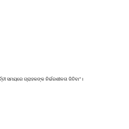
୍ତ୍ତୀ ସମୟରେ ଗ୍ରାହକଙ୍କ ନିର୍ଭରଶୀଳତା ଜିତିବା"।