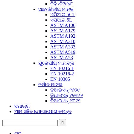
ଜିବି /ଟି୯୯୪୮
ଆମେରିକୀୟ ମାନକ
ଏପିଆଇ 5CT
ଏପିଆଇ 5L
ASTM A106
ASTM A179
ASTM A192
ASTM A210
ASTM A333
ASTM A519
ASTM A53
ୟୁରୋପୀୟ ମାନାଙ୍କ
EN 10216-1
EN 10216-2
EN 10305
ଜର୍ମାନ ମାନକ
ଡିଆଇଏନ୍ ୧୬୨୯
ଡିଆଇଏନ୍ ୧୭୧୭୫
ଡିଆଇଏନ୍ ୨୩୯୧
ସମାଚାର
ଆମ ସହିତ ଯୋଗାଯୋଗ କରନ୍ତୁ
ଘର