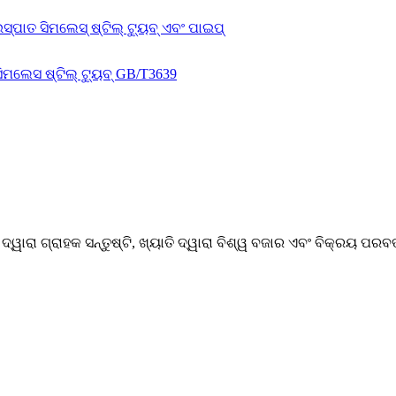
୍ୱାରା ଗ୍ରାହକ ସନ୍ତୁଷ୍ଟି, ଖ୍ୟାତି ଦ୍ୱାରା ବିଶ୍ୱ ବଜାର ଏବଂ ବିକ୍ରୟ ପରବର