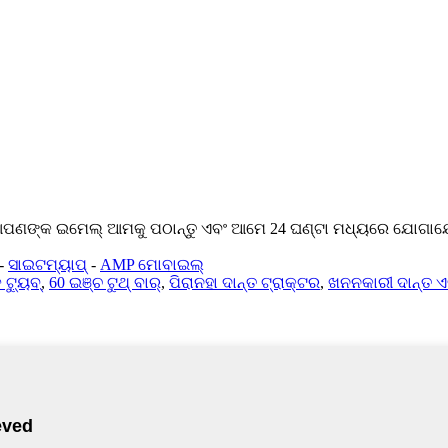
ି ଆପଣଙ୍କ ଇମେଲ୍ ଆମକୁ ପଠାନ୍ତୁ ଏବଂ ଆମେ 24 ଘଣ୍ଟା ମଧ୍ୟରେ ଯୋଗାଯ
-
ସାଇଟମ୍ୟାପ୍
-
AMP ମୋବାଇଲ୍
ଟ୍ୟୁବ୍
,
60 ଇଞ୍ଚ ଟୁଥ୍ ବାର୍
,
ପିରାନହା ଦାନ୍ତ ଟ୍ରାକ୍ଟର
,
ଖନନକାରୀ ଦାନ୍ତ ଏବ