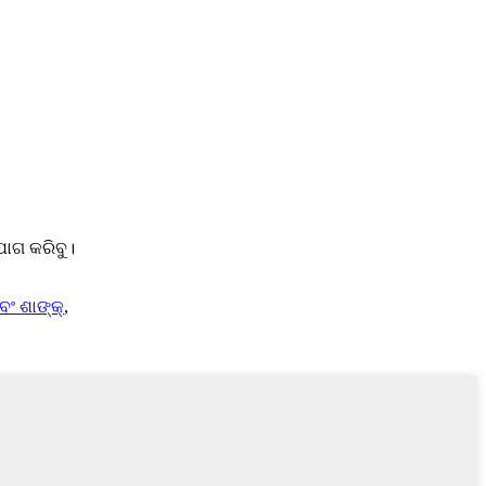
ୋଗ କରିବୁ।
ଂ ଶାଙ୍କ୍
,