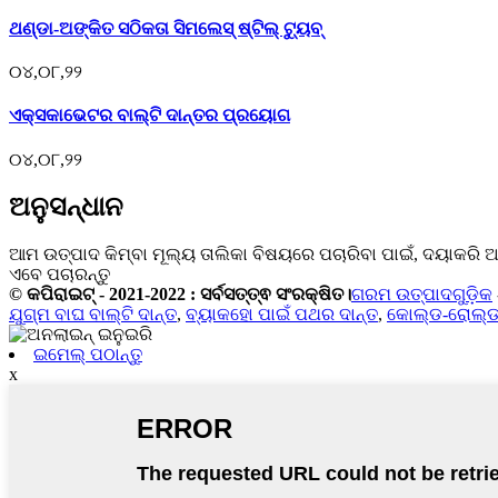
ଥଣ୍ଡା-ଅଙ୍କିତ ସଠିକତା ସିମଲେସ୍ ଷ୍ଟିଲ୍ ଟ୍ୟୁବ୍
୦୪,୦୮,୨୨
ଏକ୍ସକାଭେଟର ବାଲ୍ଟି ଦାନ୍ତର ପ୍ରୟୋଗ
୦୪,୦୮,୨୨
ଅନୁସନ୍ଧାନ
ଆମ ଉତ୍ପାଦ କିମ୍ବା ମୂଲ୍ୟ ତାଲିକା ବିଷୟରେ ପଚାରିବା ପାଇଁ, ଦୟାକର
ଏବେ ପଚାରନ୍ତୁ
© କପିରାଇଟ୍ - 2021-2022 : ସର୍ବସତ୍ତ୍ଵ ସଂରକ୍ଷିତ।
ଗରମ ଉତ୍ପାଦଗୁଡ଼ିକ
ଯୁଗ୍ମ ବାଘ ବାଲ୍ଟି ଦାନ୍ତ
,
ବ୍ୟାକହୋ ପାଇଁ ପଥର ଦାନ୍ତ
,
କୋଲ୍ଡ-ରୋଲ୍ଡ 
ଇମେଲ୍ ପଠାନ୍ତୁ
x