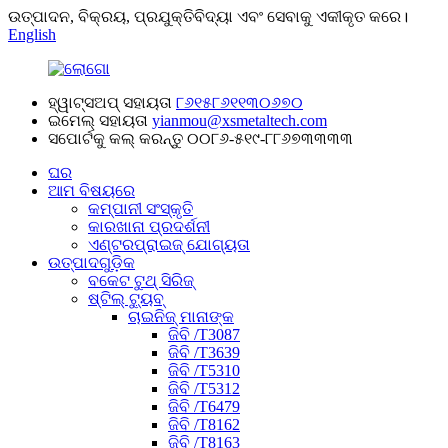
ଉତ୍ପାଦନ, ବିକ୍ରୟ, ପ୍ରଯୁକ୍ତିବିଦ୍ୟା ଏବଂ ସେବାକୁ ଏକୀକୃତ କରେ।
English
ହ୍ୱାଟ୍ସଅପ୍ ସହାୟତା
୮୬୧୫୮୬୧୧୩୦୬୭୦
ଇମେଲ୍ ସହାୟତା
yianmou@xsmetaltech.com
ସପୋର୍ଟକୁ କଲ୍ କରନ୍ତୁ
୦୦୮୬-୫୧୯-୮୮୬୭୩୩୩୩
ଘର
ଆମ ବିଷୟରେ
କମ୍ପାନୀ ସଂସ୍କୃତି
କାରଖାନା ପ୍ରଦର୍ଶନୀ
ଏଣ୍ଟରପ୍ରାଇଜ୍ ଯୋଗ୍ୟତା
ଉତ୍ପାଦଗୁଡ଼ିକ
ବକେଟ ଟୁଥ୍ ସିରିଜ୍
ଷ୍ଟିଲ୍ ଟ୍ୟୁବ୍
ଚାଇନିଜ୍ ମାନାଙ୍କ
ଜିବି /T3087
ଜିବି /T3639
ଜିବି /T5310
ଜିବି /T5312
ଜିବି /T6479
ଜିବି /T8162
ଜିବି /T8163