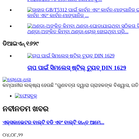
କାର୍ବନ ଏବଂ କାର୍ବନ-ମାଙ୍ଗାନିଜ୍ ...
ଥଣ୍ଡା-ଅଙ୍କିତ କିମ୍ବା ଥଣ୍ଡା-ରୋଲ୍ ହୋଇଥିବା ପ୍ରି...
ଡିଆଇଏନ୍ ୧୬୨୯
ଚାପ ପାଇଁ ସିମଲେସ୍ ଷ୍ଟିଲ୍ ଟ୍ୟୁବ୍ DIN 1629
କମ୍ପାନୀର ଲକ୍ଷ୍ୟ ହେଉଛି "ଗୁଣବତ୍ତା ଦ୍ୱାରା ଗ୍ରାହକଙ୍କ ବିଶ୍ୱାସ, ଗତି ଦ
ନବୀନତମ ଖବର
ଏକ୍ସକାଭେଟର ବାଲ୍ଟି ବଡି ଏବଂ ବାଲ୍ଟି ଦାନ୍ତ ଆମେ...
୦୪,୦୮,୨୨