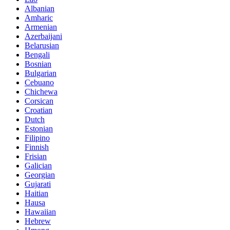
Albanian
Amharic
Armenian
Azerbaijani
Belarusian
Bengali
Bosnian
Bulgarian
Cebuano
Chichewa
Corsican
Croatian
Dutch
Estonian
Filipino
Finnish
Frisian
Galician
Georgian
Gujarati
Haitian
Hausa
Hawaiian
Hebrew