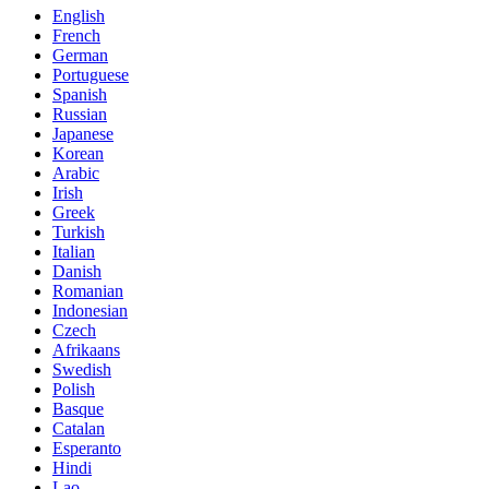
English
French
German
Portuguese
Spanish
Russian
Japanese
Korean
Arabic
Irish
Greek
Turkish
Italian
Danish
Romanian
Indonesian
Czech
Afrikaans
Swedish
Polish
Basque
Catalan
Esperanto
Hindi
Lao