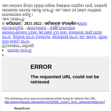
ଆମ ଉତ୍ପାଦ କିମ୍ବା ମୂଲ୍ୟ ତାଲିକା ବିଷୟରେ ପଚାରିବା ପାଇଁ, ଦୟାକରି
ଆପଣଙ୍କ ଇମେଲ୍ ଆମକୁ ପଠାନ୍ତୁ ଏବଂ ଆମେ 24 ଘଣ୍ଟା ମଧ୍ୟରେ
ଯୋଗାଯୋଗ କରିବୁ।
ଏବେ ପଚାରନ୍ତୁ
© କପିରାଇଟ୍ - 2021-2022 : ସର୍ବସତ୍ତ୍ଵ ସଂରକ୍ଷିତ।
ଗରମ
ଉତ୍ପାଦଗୁଡ଼ିକ
-
ସାଇଟମ୍ୟାପ୍
-
AMP ମୋବାଇଲ୍
କୋଲ୍ଡ-ରୋଲ୍ଡ ଟ୍ୟୁବ୍
,
60 ଇଞ୍ଚ ଟୁଥ୍ ବାର୍
,
ବ୍ୟାକହୋ ପାଇଁ ପଥର
ଦାନ୍ତ
,
ପିରାନହା ଦାନ୍ତ ଟ୍ରାକ୍ଟର
,
ଖନନକାରୀ ଦାନ୍ତ ଏବଂ ଶାଙ୍କ୍
,
ଯୁଗ୍ମ
ବାଘ ବାଲ୍ଟି ଦାନ୍ତ
,
ଇମେଲ୍ ପଠାନ୍ତୁ
x