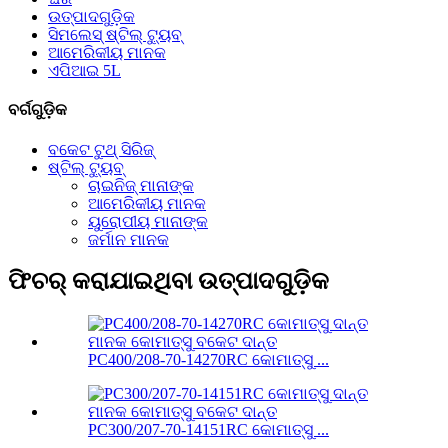
ଉତ୍ପାଦଗୁଡ଼ିକ
ସିମଲେସ୍ ଷ୍ଟିଲ୍ ଟ୍ୟୁବ୍
ଆମେରିକୀୟ ମାନକ
ଏପିଆଇ 5L
ବର୍ଗଗୁଡ଼ିକ
ବକେଟ ଟୁଥ୍ ସିରିଜ୍
ଷ୍ଟିଲ୍ ଟ୍ୟୁବ୍
ଚାଇନିଜ୍ ମାନାଙ୍କ
ଆମେରିକୀୟ ମାନକ
ୟୁରୋପୀୟ ମାନାଙ୍କ
ଜର୍ମାନ ମାନକ
ଫିଚର୍ କରାଯାଇଥିବା ଉତ୍ପାଦଗୁଡ଼ିକ
PC400/208-70-14270RC କୋମାତ୍ସୁ ...
PC300/207-70-14151RC କୋମାତ୍ସୁ ...