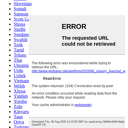
Slovenian
Somali
Samoan
Scots Gaelic
Shona
Sindhi
Sundanese
Swahili
Tajik
Tamil
Telugu
Thai
Ukrainian
Urdu
Uzbek
Vietnamese
Welsh
Xhosa
Yiddish
Yoruba
Zulu
Kinyarwanda
Tatar
Oriya
Turkmen