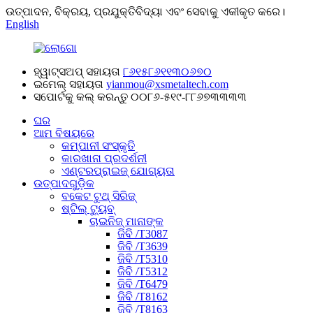
ଉତ୍ପାଦନ, ବିକ୍ରୟ, ପ୍ରଯୁକ୍ତିବିଦ୍ୟା ଏବଂ ସେବାକୁ ଏକୀକୃତ କରେ।
English
ହ୍ୱାଟ୍ସଅପ୍ ସହାୟତା
୮୬୧୫୮୬୧୧୩୦୬୭୦
ଇମେଲ୍ ସହାୟତା
yianmou@xsmetaltech.com
ସପୋର୍ଟକୁ କଲ୍ କରନ୍ତୁ
୦୦୮୬-୫୧୯-୮୮୬୭୩୩୩୩
ଘର
ଆମ ବିଷୟରେ
କମ୍ପାନୀ ସଂସ୍କୃତି
କାରଖାନା ପ୍ରଦର୍ଶନୀ
ଏଣ୍ଟରପ୍ରାଇଜ୍ ଯୋଗ୍ୟତା
ଉତ୍ପାଦଗୁଡ଼ିକ
ବକେଟ ଟୁଥ୍ ସିରିଜ୍
ଷ୍ଟିଲ୍ ଟ୍ୟୁବ୍
ଚାଇନିଜ୍ ମାନାଙ୍କ
ଜିବି /T3087
ଜିବି /T3639
ଜିବି /T5310
ଜିବି /T5312
ଜିବି /T6479
ଜିବି /T8162
ଜିବି /T8163