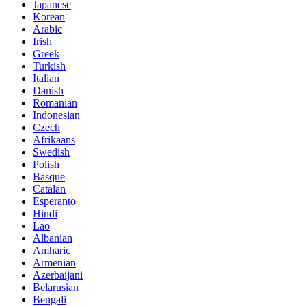
Japanese
Korean
Arabic
Irish
Greek
Turkish
Italian
Danish
Romanian
Indonesian
Czech
Afrikaans
Swedish
Polish
Basque
Catalan
Esperanto
Hindi
Lao
Albanian
Amharic
Armenian
Azerbaijani
Belarusian
Bengali