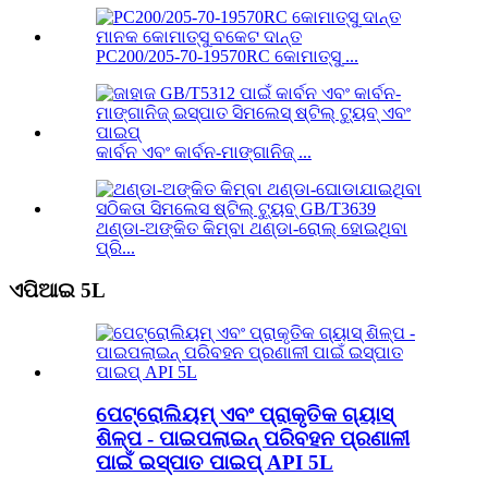
PC200/205-70-19570RC କୋମାତ୍ସୁ ...
କାର୍ବନ ଏବଂ କାର୍ବନ-ମାଙ୍ଗାନିଜ୍ ...
ଥଣ୍ଡା-ଅଙ୍କିତ କିମ୍ବା ଥଣ୍ଡା-ରୋଲ୍ ହୋଇଥିବା
ପ୍ରି...
ଏପିଆଇ 5L
ପେଟ୍ରୋଲିୟମ୍ ଏବଂ ପ୍ରାକୃତିକ ଗ୍ୟାସ୍
ଶିଳ୍ପ - ପାଇପଲାଇନ୍ ପରିବହନ ପ୍ରଣାଳୀ
ପାଇଁ ଇସ୍ପାତ ପାଇପ୍ API 5L