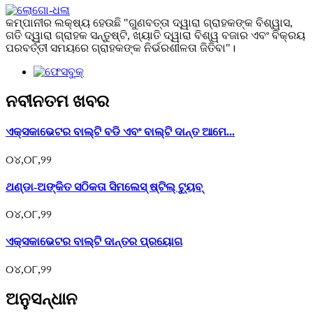
କମ୍ପାନୀର ଲକ୍ଷ୍ୟ ହେଉଛି "ଗୁଣବତ୍ତା ଦ୍ୱାରା ଗ୍ରାହକଙ୍କ ବିଶ୍ୱାସ,
ଗତି ଦ୍ୱାରା ଗ୍ରାହକ ସନ୍ତୁଷ୍ଟି, ଖ୍ୟାତି ଦ୍ୱାରା ବିଶ୍ୱ ବଜାର ଏବଂ ବିକ୍ରୟ
ପରବର୍ତ୍ତୀ ସମୟରେ ଗ୍ରାହକଙ୍କ ନିର୍ଭରଶୀଳତା ଜିତିବା"।
ନବୀନତମ ଖବର
ଏକ୍ସକାଭେଟର ବାଲ୍ଟି ବଡି ଏବଂ ବାଲ୍ଟି ଦାନ୍ତ ଆମେ...
୦୪,୦୮,୨୨
ଥଣ୍ଡା-ଅଙ୍କିତ ସଠିକତା ସିମଲେସ୍ ଷ୍ଟିଲ୍ ଟ୍ୟୁବ୍
୦୪,୦୮,୨୨
ଏକ୍ସକାଭେଟର ବାଲ୍ଟି ଦାନ୍ତର ପ୍ରୟୋଗ
୦୪,୦୮,୨୨
ଅନୁସନ୍ଧାନ