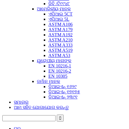
ଜିବି /ଟି୯୯୪୮
ଆମେରିକୀୟ ମାନକ
ଏପିଆଇ 5CT
ଏପିଆଇ 5L
ASTM A106
ASTM A179
ASTM A192
ASTM A210
ASTM A333
ASTM A519
ASTM A53
ୟୁରୋପୀୟ ମାନାଙ୍କ
EN 10216-1
EN 10216-2
EN 10305
ଜର୍ମାନ ମାନକ
ଡିଆଇଏନ୍ ୧୬୨୯
ଡିଆଇଏନ୍ ୧୭୧୭୫
ଡିଆଇଏନ୍ ୨୩୯୧
ସମାଚାର
ଆମ ସହିତ ଯୋଗାଯୋଗ କରନ୍ତୁ
ଘର