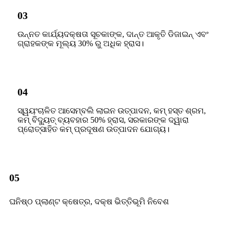
03
ଉନ୍ନତ କାର୍ଯ୍ୟଦକ୍ଷତା ସୂଚକାଙ୍କ, ଦାନ୍ତ ଆକୃତି ଡିଜାଇନ୍ ଏବଂ
ଗ୍ରାହକଙ୍କ ମୂଲ୍ୟ 30% ରୁ ଅଧିକ ହ୍ରାସ।
04
ସ୍ୱୟଂଚାଳିତ ଆସେମ୍ବଲି ଲାଇନ ଉତ୍ପାଦନ, କମ୍ ହସ୍ତ ଶ୍ରମ,
କମ୍ ବିଦ୍ୟୁତ୍ ବ୍ୟବହାର 50% ହ୍ରାସ, ସରକାରଙ୍କ ଦ୍ୱାରା
ପ୍ରୋତ୍ସାହିତ କମ୍ ପ୍ରଦୂଷଣ ଉତ୍ପାଦନ ଯୋଗ୍ୟ।
05
ଘନିଷ୍ଠ ପ୍ଲାଣ୍ଟ କ୍ଷେତ୍ର, ଦକ୍ଷ ଭିତ୍ତିଭୂମି ନିବେଶ