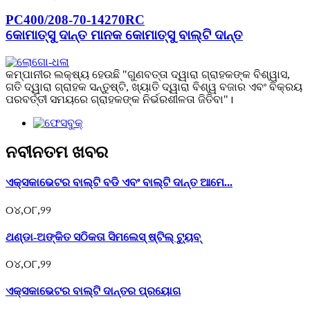
PC400/208-70-14270RC
କୋମାତ୍ସୁ ଦାନ୍ତ ମାନକ କୋମାତ୍ସୁ ବାଲ୍ଟି ଦାନ୍ତ
କମ୍ପାନୀର ଲକ୍ଷ୍ୟ ହେଉଛି "ଗୁଣବତ୍ତା ଦ୍ୱାରା ଗ୍ରାହକଙ୍କ ବିଶ୍ୱାସ,
ଗତି ଦ୍ୱାରା ଗ୍ରାହକ ସନ୍ତୁଷ୍ଟି, ଖ୍ୟାତି ଦ୍ୱାରା ବିଶ୍ୱ ବଜାର ଏବଂ ବିକ୍ରୟ
ପରବର୍ତ୍ତୀ ସମୟରେ ଗ୍ରାହକଙ୍କ ନିର୍ଭରଶୀଳତା ଜିତିବା"।
ନବୀନତମ ଖବର
ଏକ୍ସକାଭେଟର ବାଲ୍ଟି ବଡି ଏବଂ ବାଲ୍ଟି ଦାନ୍ତ ଆମେ...
୦୪,୦୮,୨୨
ଥଣ୍ଡା-ଅଙ୍କିତ ସଠିକତା ସିମଲେସ୍ ଷ୍ଟିଲ୍ ଟ୍ୟୁବ୍
୦୪,୦୮,୨୨
ଏକ୍ସକାଭେଟର ବାଲ୍ଟି ଦାନ୍ତର ପ୍ରୟୋଗ