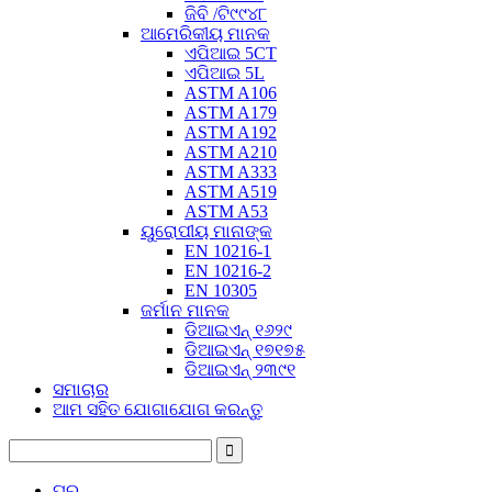
ଜିବି /ଟି୯୯୪୮
ଆମେରିକୀୟ ମାନକ
ଏପିଆଇ 5CT
ଏପିଆଇ 5L
ASTM A106
ASTM A179
ASTM A192
ASTM A210
ASTM A333
ASTM A519
ASTM A53
ୟୁରୋପୀୟ ମାନାଙ୍କ
EN 10216-1
EN 10216-2
EN 10305
ଜର୍ମାନ ମାନକ
ଡିଆଇଏନ୍ ୧୬୨୯
ଡିଆଇଏନ୍ ୧୭୧୭୫
ଡିଆଇଏନ୍ ୨୩୯୧
ସମାଚାର
ଆମ ସହିତ ଯୋଗାଯୋଗ କରନ୍ତୁ
ଘର