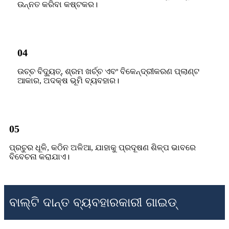
ଉନ୍ନତ କରିବା କଷ୍ଟକର।
04
ଉଚ୍ଚ ବିଦ୍ୟୁତ୍, ଶ୍ରମ ଖର୍ଚ୍ଚ ଏବଂ ବିକେନ୍ଦ୍ରୀକରଣ ପ୍ଲାଣ୍ଟ
ଆକାର, ଅଦକ୍ଷ ଭୂମି ବ୍ୟବହାର।
05
ପ୍ରଚୁର ଧୂଳି, କଠିନ ଅଳିଆ, ଯାହାକୁ ପ୍ରଦୂଷଣ ଶିଳ୍ପ ଭାବରେ
ବିବେଚନା କରାଯାଏ।
ବାଲ୍ଟି ଦାନ୍ତ ବ୍ୟବହାରକାରୀ ଗାଇଡ୍