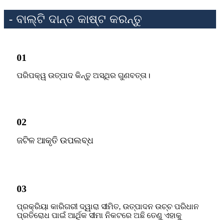
- ବାଲ୍ଟି ଦାନ୍ତ କାଷ୍ଟ କରନ୍ତୁ
01
ପରିପକ୍ୱ ଉତ୍ପାଦ କିନ୍ତୁ ଅସ୍ଥିର ଗୁଣବତ୍ତା।
02
ଜଟିଳ ଆକୃତି ଉପଲବ୍ଧ
03
ପ୍ରକ୍ରିୟା କାରିଗରୀ ଦ୍ୱାରା ସୀମିତ, ଉତ୍ପାଦନ ଉଚ୍ଚ ପରିଧାନ
ପ୍ରତିରୋଧ ପାଇଁ ଆର୍ଥିକ ସୀମା ନିକଟରେ ଅଛି ତେଣୁ ଏହାକୁ