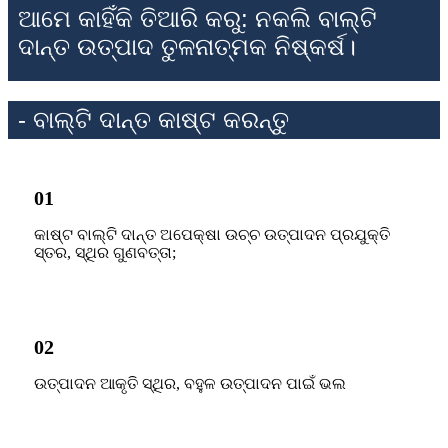
ଆମେ କାହିଁକି ତିଆରି କରୁ: ନକଲି ବାଲ୍ଟି
ଦାନ୍ତ ଉତ୍ପାଦ ତୁଳନାତ୍ମକ ନିଷ୍କର୍ଷ।
- ବାଲ୍ଟି ଦାନ୍ତ କାଷ୍ଟ କରନ୍ତୁ
01
କାଷ୍ଟ ବାଲ୍ଟି ଦାନ୍ତ ଅପେକ୍ଷା ଉଚ୍ଚ ଉତ୍ପାଦନ ପ୍ରଯୁକ୍ତି
ସ୍ତର, ସ୍ଥିର ଗୁଣବତ୍ତା;
02
ଉତ୍ପାଦନ ଆକୃତି ସ୍ଥିର, ବହୁଳ ଉତ୍ପାଦନ ପାଇଁ ଭଲ