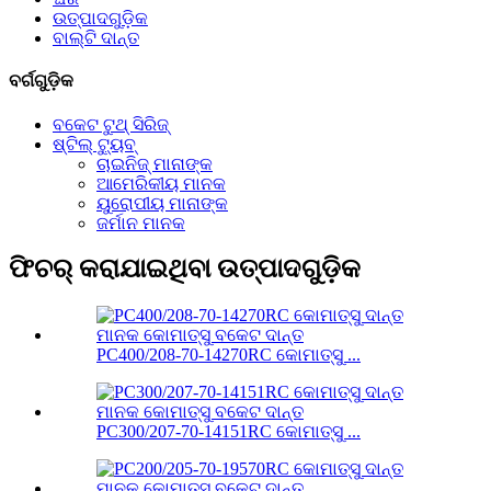
ଉତ୍ପାଦଗୁଡ଼ିକ
ବାଲ୍ଟି ଦାନ୍ତ
ବର୍ଗଗୁଡ଼ିକ
ବକେଟ ଟୁଥ୍ ସିରିଜ୍
ଷ୍ଟିଲ୍ ଟ୍ୟୁବ୍
ଚାଇନିଜ୍ ମାନାଙ୍କ
ଆମେରିକୀୟ ମାନକ
ୟୁରୋପୀୟ ମାନାଙ୍କ
ଜର୍ମାନ ମାନକ
ଫିଚର୍ କରାଯାଇଥିବା ଉତ୍ପାଦଗୁଡ଼ିକ
PC400/208-70-14270RC କୋମାତ୍ସୁ ...
PC300/207-70-14151RC କୋମାତ୍ସୁ ...