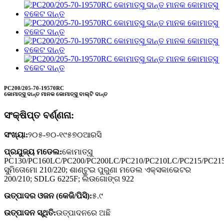
PC200/205-70-19570RC
କୋମାତ୍ସୁ ଦାନ୍ତ ମାନକ କୋମାତ୍ସୁ ବାଲ୍ଟି ଦାନ୍ତ
ସଂକ୍ଷିପ୍ତ ବର୍ଣ୍ଣନା:
ସଂଖ୍ୟା:
୨୦୫-୭୦-୧୯୫୭୦ଆରସି
ପ୍ରଯୁଜ୍ୟ ମଡେଲ:
କୋମାତ୍ସୁ
PC130/PC160LC/PC200/PC200LC/PC210/PC210LC/PC215/PC21
ସୁମିତୋମୋ 210/220; ଶାଣ୍ଟୁଇ ପୁରୁଣା ମଡେଲ ଏକ୍ସକାଭେଟର
200/210; SDLG 6225F; ଲିଉଗୋଙ୍ଗ 922
ଉତ୍ପାଦର ଓଜନ (କେଜି/ପିସି):
୫.୯
ଉତ୍ପାଦନ ସ୍ଥିତି:
ଉତ୍ପାଦନରେ ଅଛି