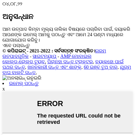
୦୪,୦୮,୨୨
ଅନୁସନ୍ଧାନ
ଆମ ଉତ୍ପାଦ କିମ୍ବା ମୂଲ୍ୟ ତାଲିକା ବିଷୟରେ ପଚାରିବା ପାଇଁ, ଦୟାକରି
ଆପଣଙ୍କ ଇମେଲ୍ ଆମକୁ ପଠାନ୍ତୁ ଏବଂ ଆମେ 24 ଘଣ୍ଟା ମଧ୍ୟରେ
ଯୋଗାଯୋଗ କରିବୁ।
ଏବେ ପଚାରନ୍ତୁ
© କପିରାଇଟ୍ - 2021-2022 : ସର୍ବସତ୍ତ୍ଵ ସଂରକ୍ଷିତ।
ଗରମ
ଉତ୍ପାଦଗୁଡ଼ିକ
-
ସାଇଟମ୍ୟାପ୍
-
AMP ମୋବାଇଲ୍
କୋଲ୍ଡ-ରୋଲ୍ଡ ଟ୍ୟୁବ୍
,
ପିରାନହା ଦାନ୍ତ ଟ୍ରାକ୍ଟର
,
ବ୍ୟାକହୋ ପାଇଁ
ପଥର ଦାନ୍ତ
,
ଖନନକାରୀ ଦାନ୍ତ ଏବଂ ଶାଙ୍କ୍
,
60 ଇଞ୍ଚ ଟୁଥ୍ ବାର୍
,
ଯୁଗ୍ମ
ବାଘ ବାଲ୍ଟି ଦାନ୍ତ
,
ଇମେଲ୍ ପଠାନ୍ତୁ
x