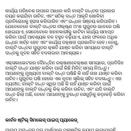
କାର୍ଯ୍ୟ ପରିବେଶ ଉପରେ ଆଧାର କରି ବାଲ୍ଟି ଦାନ୍ତର ପ୍ରକାର
ଚୟନ କରାଯିବା ଉଚିତ, ଏବଂ ସଠିକ୍ ଦାନ୍ତ ଆକୃତି ଖୋଳିବା
ପ୍ରତିରୋଧକୁ ହ୍ରାସ କରିପାରିବ ଏବଂ ଇନ୍ଧନ ସଞ୍ଚୟ କରିପାରିବ।
ଯେତେବେଳେ ବାଲ୍ଟି ଦାନ୍ତର ତୀକ୍ଷ୍ଣ ଅଂଶ ଗୁରୁତର ଭାବରେ ଘଷି
ହୋଇଯାଏ, ସେତେବେଳେ ଖନନକାରୀକୁ କାଟିବା କାର୍ଯ୍ୟ ସମାପ୍ତ
କରିବା ପାଇଁ ଆବଶ୍ୟକ ବଳ ବହୁତ ବଢ଼ିଯାଏ, ଯାହା ଫଳରେ ଅଧିକ
ଇନ୍ଧନ ଖର୍ଚ୍ଚ ହେବ ଏବଂ କାର୍ଯ୍ୟ ଦକ୍ଷତା ପ୍ରଭାବିତ ହେବ। ତେଣୁ,
ବାଲ୍ଟି ଦାନ୍ତର ଗୁରୁତର କ୍ଷତି ଯାଞ୍ଚ କରିବା ସମୟରେ ବାଲ୍ଟି
ଦାନ୍ତକୁ ନୂତନ ସହିତ ବଦଳାଇବା ଆବଶ୍ୟକ।
ଏକ୍ସକାଭେଟରର ଦୈନନ୍ଦିନ ରକ୍ଷଣାବେକ୍ଷଣ ସମୟରେ, ପ୍ରତିଦିନ
ବାଲ୍ଟି ଦାନ୍ତ ଯାଞ୍ଚ କରିବା ପାଇଁ କିଛି ମିନିଟ୍ ସମୟ ନିଅନ୍ତୁ।
ଆପଣଙ୍କୁ ମୁଖ୍ୟତଃ ବାଲ୍ଟି ଦାନ୍ତ ଘଷିଛି କି ନାହିଁ ତାହା ଯାଞ୍ଚ କରିବା
ଉଚିତ। ଗୁରୁତର ଘଷି ହେଲେ ଏକ ନୂତନ ସ୍ଲିଭ୍ ସହିତ ବଦଳାନ୍ତୁ। ଏହା
ବ୍ୟତୀତ, ବାଲ୍ଟି ଦାନ୍ତ ସ୍ଥିର ଅଛି କି ନାହିଁ ଯାଞ୍ଚ କରିବା ପାଇଁ
ଆପଣଙ୍କୁ ବାଲ୍ଟି ଦାନ୍ତକୁ କିକ୍ କରିବା ଉଚିତ, ଏବଂ ଯଦି ବାଲ୍ଟି
ଦାନ୍ତ ଢିଲା ଅଛି, ତେବେ ଆପଣଙ୍କୁ ତୁରନ୍ତ ସେଗୁଡ଼ିକୁ କଡ଼ାକଡ଼ି କରିବା
ଉଚିତ।
କାର୍ବନ ଷ୍ଟିଲ୍ ସିମଲେସ୍ ପାଇପ୍ ପ୍ୟାକେଜ୍
ପାଇପ୍ ପ୍ରାନ୍ତର ଦୁଇ ପାର୍ଶ୍ୱରେ ପ୍ଲାଷ୍ଟିକ୍ କ୍ୟାପ୍ ଲଗାଯାଇଛି