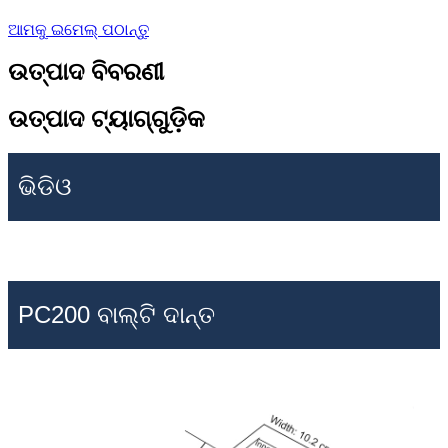
ଆମକୁ ଇମେଲ୍ ପଠାନ୍ତୁ
ଉତ୍ପାଦ ବିବରଣୀ
ଉତ୍ପାଦ ଟ୍ୟାଗ୍‌ଗୁଡ଼ିକ
ଭିଡିଓ
PC200 ବାଲ୍ଟି ଦାନ୍ତ