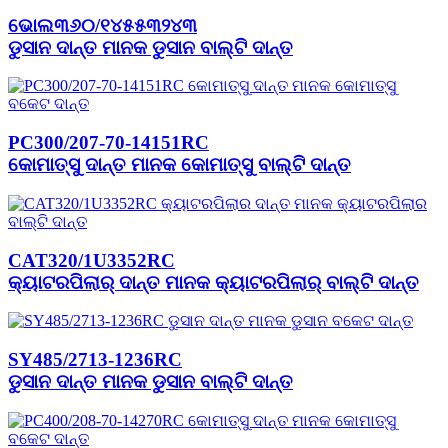
ଭୋଲ୩୬୦/୧୪୫୫୩୨୪୩
ଡୁସାନ ଦାନ୍ତ ମାନକ ଡୁସାନ ବାଲ୍ଟି ଦାନ୍ତ
PC300/207-70-14151RC
କୋମାତ୍ସୁ ଦାନ୍ତ ମାନକ କୋମାତ୍ସୁ ବାଲ୍ଟି ଦାନ୍ତ
CAT320/1U3352RC
କ୍ୟାଟରପିଲାର୍ ଦାନ୍ତ ମାନକ କ୍ୟାଟରପିଲାର୍ ବାଲ୍ଟି ଦାନ୍ତ
SY485/2713-1236RC
ଡୁସାନ ଦାନ୍ତ ମାନକ ଡୁସାନ ବାଲ୍ଟି ଦାନ୍ତ