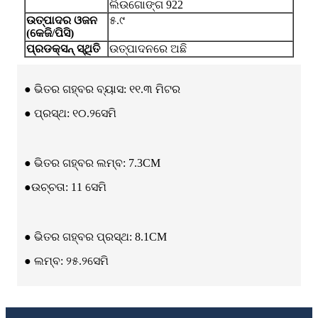
ଲିଉଗୋଙ୍ଗ 922
ଉତ୍ପାଦର ଓଜନ
୫.୯
(କେଜି/ପିସି)
ପ୍ରଡକ୍ସନ୍ ସ୍ଥିତି
ଉତ୍ପାଦନରେ ଅଛି
● ଭିତର ଗହ୍ବର ବ୍ୟାସ: ୧୧.୩ ମିଟର
● ପ୍ରସ୍ଥ: ୧୦.୨ସେମି
● ଭିତର ଗହ୍ବର ଲମ୍ବ: 7.3CM
●ଉଚ୍ଚତା: 11 ସେମି
● ଭିତର ଗହ୍ବର ପ୍ରସ୍ଥ: 8.1CM
● ଲମ୍ବ: ୨୫.୨ସେମି