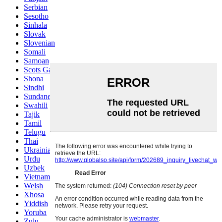
Serbian
Sesotho
Sinhala
Slovak
Slovenian
Somali
Samoan
Scots Gaelic
Shona
Sindhi
Sundanese
Swahili
Tajik
Tamil
Telugu
Thai
Ukrainian
Urdu
Uzbek
Vietnamese
Welsh
Xhosa
Yiddish
Yoruba
Zulu