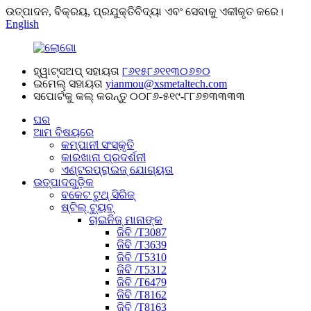
ଉତ୍ପାଦନ, ବିକ୍ରୟ, ପ୍ରଯୁକ୍ତିବିଦ୍ୟା ଏବଂ ସେବାକୁ ଏକୀକୃତ କରେ।
English
ହ୍ୱାଟ୍ସଅପ୍ ସହାୟତା
୮୬୧୫୮୬୧୧୩୦୬୭୦
ଇମେଲ୍ ସହାୟତା
yianmou@xsmetaltech.com
ସପୋର୍ଟକୁ କଲ୍ କରନ୍ତୁ
୦୦୮୬-୫୧୯-୮୮୬୭୩୩୩୩
ଘର
ଆମ ବିଷୟରେ
କମ୍ପାନୀ ସଂସ୍କୃତି
କାରଖାନା ପ୍ରଦର୍ଶନୀ
ଏଣ୍ଟରପ୍ରାଇଜ୍ ଯୋଗ୍ୟତା
ଉତ୍ପାଦଗୁଡ଼ିକ
ବକେଟ ଟୁଥ୍ ସିରିଜ୍
ଷ୍ଟିଲ୍ ଟ୍ୟୁବ୍
ଚାଇନିଜ୍ ମାନାଙ୍କ
ଜିବି /T3087
ଜିବି /T3639
ଜିବି /T5310
ଜିବି /T5312
ଜିବି /T6479
ଜିବି /T8162
ଜିବି /T8163