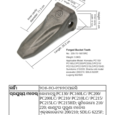
ନାହିଁ।
୨୦୫-୭୦-୧୯୫୭୦ଆରସି
ପ୍ରଯୁଜ୍ୟ ମଡେଲ୍
କୋମାତ୍ସୁ PC130/ PC160LC/ PC200/
PC200LC/ PC210/ PC210LC/ PC215/
PC215LC/ PC215HD; ସୁମିତୋମୋ 210/
220; ଶାଣ୍ଟୁଇ ପୁରୁଣା ମଡେଲ
ଏକ୍ସକାଭେଟର 200/210; SDLG 6225F;