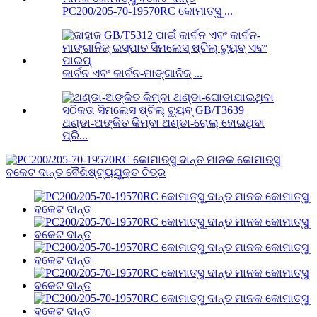
PC200/205-70-19570RC କୋମାତ୍ସୁ ...
କାର୍ବନ ଏବଂ କାର୍ବନ-ମାଙ୍ଗାନିଜ୍ ...
ଥଣ୍ଡା-ଅଙ୍କିତ କିମ୍ବା ଥଣ୍ଡା-ରୋଲ୍ ହୋଇଥିବା
ପ୍ରି...