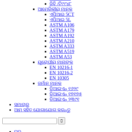
ଜିବି /ଟି୯୯୪୮
ଆମେରିକୀୟ ମାନକ
ଏପିଆଇ 5CT
ଏପିଆଇ 5L
ASTM A106
ASTM A179
ASTM A192
ASTM A210
ASTM A333
ASTM A519
ASTM A53
ୟୁରୋପୀୟ ମାନାଙ୍କ
EN 10216-1
EN 10216-2
EN 10305
ଜର୍ମାନ ମାନକ
ଡିଆଇଏନ୍ ୧୬୨୯
ଡିଆଇଏନ୍ ୧୭୧୭୫
ଡିଆଇଏନ୍ ୨୩୯୧
ସମାଚାର
ଆମ ସହିତ ଯୋଗାଯୋଗ କରନ୍ତୁ
ଘର