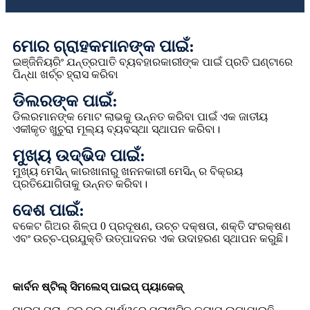
ମୋର ଗ୍ରାହକମାନଙ୍କ ପାଇଁ:
ଇଞ୍ଜିନିୟରିଂ ଯନ୍ତ୍ରପାତି ବ୍ୟବହାରକାରୀଙ୍କ ପାଇଁ ପ୍ରତି ଘଣ୍ଟାରେ
ପିନ୍ଧା ଖର୍ଚ୍ଚ ହ୍ରାସ କରିବା
ଡିଲରଙ୍କ ପାଇଁ:
ଡିଲରମାନଙ୍କ ମୋଟ ଲାଭକୁ ଉନ୍ନତ କରିବା ପାଇଁ ଏକ ଜାତୀୟ
ଏକୀକୃତ ଖୁଚୁରା ମୂଲ୍ୟ ବ୍ୟବସ୍ଥା ସ୍ଥାପନ କରିବା।
ମୁଖ୍ୟ ଉଦ୍ଭିଦ ପାଇଁ:
ମୁଖ୍ୟ ମେସିନ୍ କାରଖାନାରୁ ଖନନକାରୀ ମେସିନ୍ ର ବିକ୍ରୟ
ପ୍ରତିଯୋଗିତାକୁ ଉନ୍ନତ କରିବା।
ଦେଶ ପାଇଁ:
ବକେଟ ଗିଅର ଶିଳ୍ପ 0 ପ୍ରଦୂଷଣ, ଉଚ୍ଚ ଦକ୍ଷତା, ଶକ୍ତି ସଂରକ୍ଷଣ
ଏବଂ ଉଚ୍ଚ-ପ୍ରଯୁକ୍ତି ଉତ୍ପାଦନର ଏକ ଉଦାହରଣ ସ୍ଥାପନ କରୁଛି।
କାର୍ବନ ଷ୍ଟିଲ୍ ସିମଲେସ୍ ପାଇପ୍ ପ୍ୟାକେଜ୍