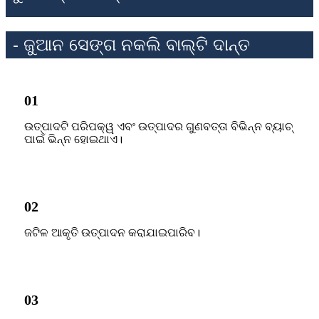
- ଜୁଆନ ସେଙ୍ଗ ନକଲି ବାଲ୍ଟି ଦାନ୍ତ
01
ଉତ୍ପାଦଟି ପରିପକ୍ୱ ଏବଂ ଉତ୍ପାଦର ଗୁଣବତ୍ତା ବିଭିନ୍ନ ବ୍ୟାଚ୍
ପାଇଁ ଭିନ୍ନ ହୋଇଥାଏ।
02
ଜଟିଳ ଆକୃତି ଉତ୍ପାଦନ କରାଯାଇପାରିବ।
03