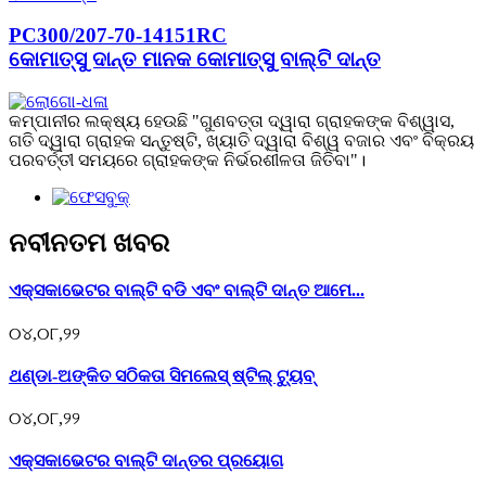
PC300/207-70-14151RC
କୋମାତ୍ସୁ ଦାନ୍ତ ମାନକ କୋମାତ୍ସୁ ବାଲ୍ଟି ଦାନ୍ତ
କମ୍ପାନୀର ଲକ୍ଷ୍ୟ ହେଉଛି "ଗୁଣବତ୍ତା ଦ୍ୱାରା ଗ୍ରାହକଙ୍କ ବିଶ୍ୱାସ,
ଗତି ଦ୍ୱାରା ଗ୍ରାହକ ସନ୍ତୁଷ୍ଟି, ଖ୍ୟାତି ଦ୍ୱାରା ବିଶ୍ୱ ବଜାର ଏବଂ ବିକ୍ରୟ
ପରବର୍ତ୍ତୀ ସମୟରେ ଗ୍ରାହକଙ୍କ ନିର୍ଭରଶୀଳତା ଜିତିବା"।
ନବୀନତମ ଖବର
ଏକ୍ସକାଭେଟର ବାଲ୍ଟି ବଡି ଏବଂ ବାଲ୍ଟି ଦାନ୍ତ ଆମେ...
୦୪,୦୮,୨୨
ଥଣ୍ଡା-ଅଙ୍କିତ ସଠିକତା ସିମଲେସ୍ ଷ୍ଟିଲ୍ ଟ୍ୟୁବ୍
୦୪,୦୮,୨୨
ଏକ୍ସକାଭେଟର ବାଲ୍ଟି ଦାନ୍ତର ପ୍ରୟୋଗ