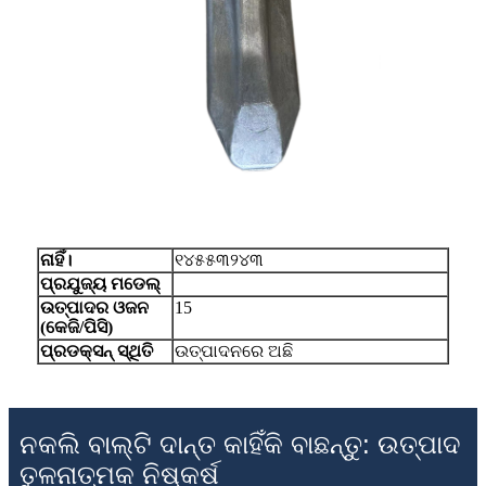
ନାହିଁ।
୧୪୫୫୩୨୪୩
ପ୍ରଯୁଜ୍ୟ ମଡେଲ୍
ଉତ୍ପାଦର ଓଜନ
15
(କେଜି/ପିସି)
ପ୍ରଡକ୍ସନ୍ ସ୍ଥିତି
ଉତ୍ପାଦନରେ ଅଛି
ନକଲି ବାଲ୍ଟି ଦାନ୍ତ କାହିଁକି ବାଛନ୍ତୁ: ଉତ୍ପାଦ
ତୁଳନାତ୍ମକ ନିଷ୍କର୍ଷ