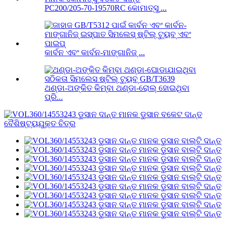
PC200/205-70-19570RC କୋମାତ୍ସୁ ...
କାର୍ବନ ଏବଂ କାର୍ବନ-ମାଙ୍ଗାନିଜ୍ ...
ଥଣ୍ଡା-ଅଙ୍କିତ କିମ୍ବା ଥଣ୍ଡା-ରୋଲ୍ ହୋଇଥିବା
ପ୍ରି...