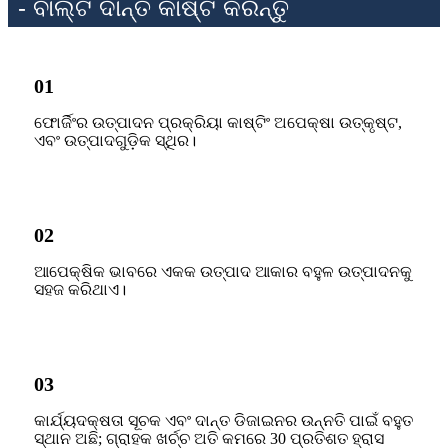
- ବାଲ୍ଟି ଦାନ୍ତ କାଷ୍ଟ କରନ୍ତୁ
01
ଫୋର୍ଜିଂର ଉତ୍ପାଦନ ପ୍ରକ୍ରିୟା କାଷ୍ଟିଂ ଅପେକ୍ଷା ଉତ୍କୃଷ୍ଟ,
ଏବଂ ଉତ୍ପାଦଗୁଡ଼ିକ ସ୍ଥିର।
02
ଆପେକ୍ଷିକ ଭାବରେ ଏକକ ଉତ୍ପାଦ ଆକାର ବହୁଳ ଉତ୍ପାଦନକୁ
ସହଜ କରିଥାଏ।
03
କାର୍ଯ୍ୟଦକ୍ଷତା ସୂଚକ ଏବଂ ଦାନ୍ତ ଡିଜାଇନର ଉନ୍ନତି ପାଇଁ ବହୁତ
ସ୍ଥାନ ଅଛି; ଗ୍ରାହକ ଖର୍ଚ୍ଚ ଅତି କମରେ 30 ପ୍ରତିଶତ ହ୍ରାସ