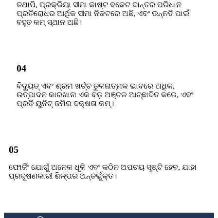
ତଥାପି, ପ୍ରକ୍ରିୟା ସୀମା କାଷ୍ଟ ବକେଟ ଦାନ୍ତର ପରିଧାନ
ପ୍ରତିରୋଧର ଆର୍ଥିକ ସୀମା ନିକଟରେ ଅଛି, ଏବଂ ଉନ୍ନତି ପାଇଁ
ବହୁତ କମ୍ ସ୍ଥାନ ଅଛି।
04
ବିଦ୍ୟୁତ୍ ଏବଂ ଶ୍ରମ ଖର୍ଚ୍ଚ ତୁଳନାତ୍ମକ ଭାବରେ ଅଧିକ,
ଉତ୍ପାଦନ କାରଖାନା ଏକ ବଡ଼ ଅଞ୍ଚଳ ଆଚ୍ଛାଦିତ କରେ, ଏବଂ
ପ୍ରତି ୟୁନିଟ୍ ଜମିର ଦକ୍ଷତା କମ୍।
05
ଫୋର୍ଜିଂ ଯୋଗୁଁ ଅନେକ ଧୂଳି ଏବଂ କଠିନ ଅପଚୟ ସୃଷ୍ଟି ହେବ, ଯାହା
ପ୍ରଦୂଷଣକାରୀ ଶିଳ୍ପର ଅନ୍ତର୍ଭୁକ୍ତ।