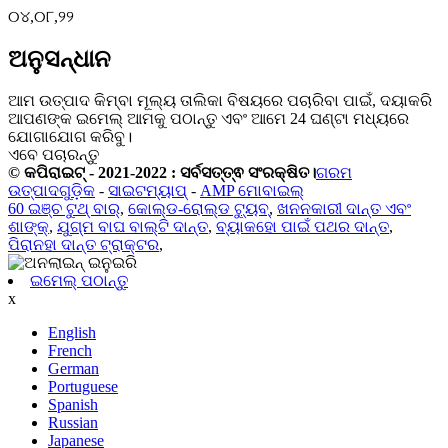
୦୪,୦୮,୨୨
ଅନୁସନ୍ଧାନ
ଆମ ଉତ୍ପାଦ କିମ୍ବା ମୂଲ୍ୟ ତାଲିକା ବିଷୟରେ ପଚାରିବା ପାଇଁ, ଦୟାକରି
ଆପଣଙ୍କ ଇମେଲ୍ ଆମକୁ ପଠାନ୍ତୁ ଏବଂ ଆମେ 24 ଘଣ୍ଟା ମଧ୍ୟରେ
ଯୋଗାଯୋଗ କରିବୁ।
ଏବେ ପଚାରନ୍ତୁ
© କପିରାଇଟ୍ - 2021-2022 : ସର୍ବସତ୍ତ୍ଵ ସଂରକ୍ଷିତ।
ଗରମ
ଉତ୍ପାଦଗୁଡ଼ିକ
-
ସାଇଟମ୍ୟାପ୍
-
AMP ମୋବାଇଲ୍
60 ଇଞ୍ଚ ଟୁଥ୍ ବାର୍
,
କୋଲ୍ଡ-ରୋଲ୍ଡ ଟ୍ୟୁବ୍
,
ଖନନକାରୀ ଦାନ୍ତ ଏବଂ
ଶାଙ୍କ୍
,
ଯୁଗ୍ମ ବାଘ ବାଲ୍ଟି ଦାନ୍ତ
,
ବ୍ୟାକହୋ ପାଇଁ ପଥର ଦାନ୍ତ
,
ପିରାନହା ଦାନ୍ତ ଟ୍ରାକ୍ଟର
,
ଇମେଲ୍ ପଠାନ୍ତୁ
x
English
French
German
Portuguese
Spanish
Russian
Japanese