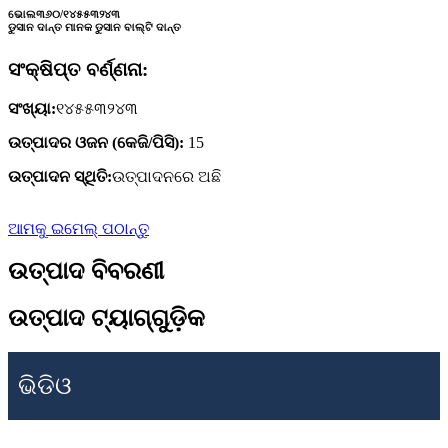
ଭୋଲ୩୬୦/୧୪୫୫୩୨୪୩
ଡୁସାନ ଦାନ୍ତ ମାନକ ଡୁସାନ ବାଲ୍ଟି ଦାନ୍ତ
ସଂକ୍ଷିପ୍ତ ବର୍ଣ୍ଣନା:
ସଂଖ୍ୟା:
୧୪୫୫୩୨୪୩
ଉତ୍ପାଦର ଓଜନ (କେଜି/ପିସି):
15
ଉତ୍ପାଦନ ସ୍ଥିତି:
ଉତ୍ପାଦନରେ ଅଛି
ଆମକୁ ଇମେଲ୍ ପଠାନ୍ତୁ
ଉତ୍ପାଦ ବିବରଣୀ
ଉତ୍ପାଦ ଟ୍ୟାଗ୍‌ଗୁଡ଼ିକ
ଭିଡିଓ