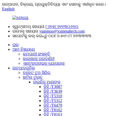
ଉତ୍ପାଦନ, ବିକ୍ରୟ, ପ୍ରଯୁକ୍ତିବିଦ୍ୟା ଏବଂ ସେବାକୁ ଏକୀକୃତ କରେ।
English
ହ୍ୱାଟ୍ସଅପ୍ ସହାୟତା
୮୬୧୫୮୬୧୧୩୦୬୭୦
ଇମେଲ୍ ସହାୟତା
yianmou@xsmetaltech.com
ସପୋର୍ଟକୁ କଲ୍ କରନ୍ତୁ
୦୦୮୬-୫୧୯-୮୮୬୭୩୩୩୩
ଘର
ଆମ ବିଷୟରେ
କମ୍ପାନୀ ସଂସ୍କୃତି
କାରଖାନା ପ୍ରଦର୍ଶନୀ
ଏଣ୍ଟରପ୍ରାଇଜ୍ ଯୋଗ୍ୟତା
ଉତ୍ପାଦଗୁଡ଼ିକ
ବକେଟ ଟୁଥ୍ ସିରିଜ୍
ଷ୍ଟିଲ୍ ଟ୍ୟୁବ୍
ଚାଇନିଜ୍ ମାନାଙ୍କ
ଜିବି /T3087
ଜିବି /T3639
ଜିବି /T5310
ଜିବି /T5312
ଜିବି /T6479
ଜିବି /T8162
ଜିବି /T8163