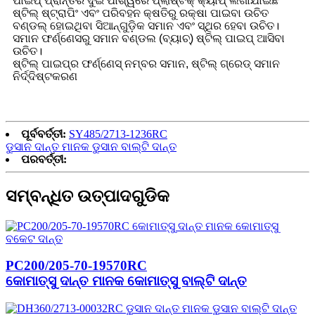
ପାଇପ୍ ପ୍ରାନ୍ତର ଦୁଇ ପାର୍ଶ୍ୱରେ ପ୍ଲାଷ୍ଟିକ୍ କ୍ୟାପ୍ ଲଗାଯାଇଛି
ଷ୍ଟିଲ୍ ଷ୍ଟ୍ରାପିଂ ଏବଂ ପରିବହନ କ୍ଷତିରୁ ରକ୍ଷା ପାଇବା ଉଚିତ
ବଣ୍ଡଲ୍ ହୋଇଥିବା ସିଆନ୍‌ଗୁଡ଼ିକ ସମାନ ଏବଂ ସ୍ଥିର ହେବା ଉଚିତ।
ସମାନ ଫର୍ଣ୍ଣେସରୁ ସମାନ ବଣ୍ଡଲ (ବ୍ୟାଚ୍) ଷ୍ଟିଲ୍ ପାଇପ୍ ଆସିବା
ଉଚିତ।
ଷ୍ଟିଲ୍ ପାଇପ୍‌ର ଫର୍ଣ୍ଣେସ୍ ନମ୍ବର ସମାନ, ଷ୍ଟିଲ୍ ଗ୍ରେଡ୍ ସମାନ
ନିର୍ଦ୍ଦିଷ୍ଟକରଣ
ପୂର୍ବବର୍ତ୍ତୀ:
SY485/2713-1236RC
ଡୁସାନ ଦାନ୍ତ ମାନକ ଡୁସାନ ବାଲ୍ଟି ଦାନ୍ତ
ପରବର୍ତ୍ତୀ:
ସମ୍ବନ୍ଧିତ ଉତ୍ପାଦଗୁଡିକ
PC200/205-70-19570RC
କୋମାତ୍ସୁ ଦାନ୍ତ ମାନକ କୋମାତ୍ସୁ ବାଲ୍ଟି ଦାନ୍ତ