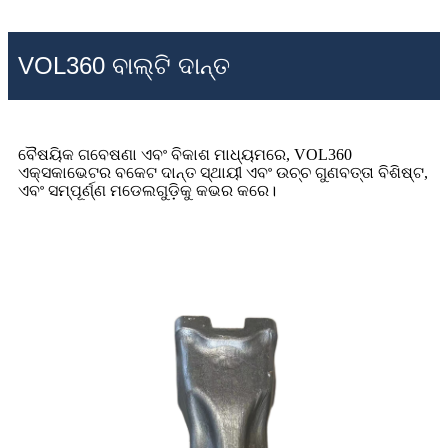
VOL360 ବାଲ୍ଟି ଦାନ୍ତ
ବୈଷୟିକ ଗବେଷଣା ଏବଂ ବିକାଶ ମାଧ୍ୟମରେ, VOL360
ଏକ୍ସକାଭେଟର ବକେଟ ଦାନ୍ତ ସ୍ଥାୟୀ ଏବଂ ଉଚ୍ଚ ଗୁଣବତ୍ତା ବିଶିଷ୍ଟ,
ଏବଂ ସମ୍ପୂର୍ଣ୍ଣ ମଡେଲଗୁଡ଼ିକୁ କଭର କରେ।