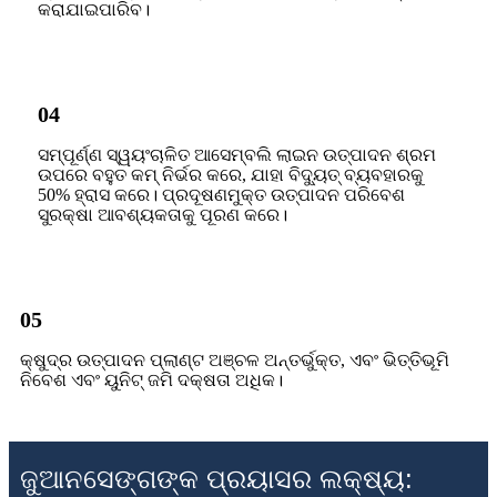
କରାଯାଇପାରିବ।
04
ସମ୍ପୂର୍ଣ୍ଣ ସ୍ୱୟଂଚାଳିତ ଆସେମ୍ବଲି ଲାଇନ ଉତ୍ପାଦନ ଶ୍ରମ
ଉପରେ ବହୁତ କମ୍ ନିର୍ଭର କରେ, ଯାହା ବିଦ୍ୟୁତ୍ ବ୍ୟବହାରକୁ
50% ହ୍ରାସ କରେ। ପ୍ରଦୂଷଣମୁକ୍ତ ଉତ୍ପାଦନ ପରିବେଶ
ସୁରକ୍ଷା ଆବଶ୍ୟକତାକୁ ପୂରଣ କରେ।
05
କ୍ଷୁଦ୍ର ଉତ୍ପାଦନ ପ୍ଲାଣ୍ଟ ଅଞ୍ଚଳ ଅନ୍ତର୍ଭୁକ୍ତ, ଏବଂ ଭିତ୍ତିଭୂମି
ନିବେଶ ଏବଂ ୟୁନିଟ୍ ଜମି ଦକ୍ଷତା ଅଧିକ।
ଜୁଆନସେଙ୍ଗଙ୍କ ପ୍ରୟାସର ଲକ୍ଷ୍ୟ: