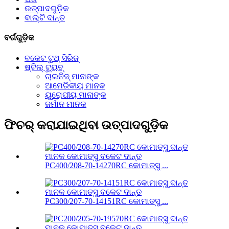
ଉତ୍ପାଦଗୁଡ଼ିକ
ବାଲ୍ଟି ଦାନ୍ତ
ବର୍ଗଗୁଡ଼ିକ
ବକେଟ ଟୁଥ୍ ସିରିଜ୍
ଷ୍ଟିଲ୍ ଟ୍ୟୁବ୍
ଚାଇନିଜ୍ ମାନାଙ୍କ
ଆମେରିକୀୟ ମାନକ
ୟୁରୋପୀୟ ମାନାଙ୍କ
ଜର୍ମାନ ମାନକ
ଫିଚର୍ କରାଯାଇଥିବା ଉତ୍ପାଦଗୁଡ଼ିକ
PC400/208-70-14270RC କୋମାତ୍ସୁ ...
PC300/207-70-14151RC କୋମାତ୍ସୁ ...