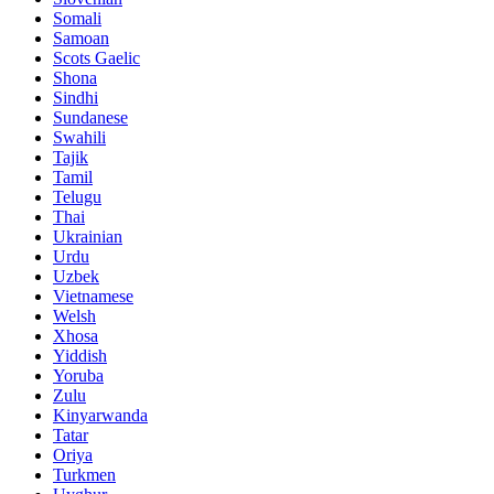
Somali
Samoan
Scots Gaelic
Shona
Sindhi
Sundanese
Swahili
Tajik
Tamil
Telugu
Thai
Ukrainian
Urdu
Uzbek
Vietnamese
Welsh
Xhosa
Yiddish
Yoruba
Zulu
Kinyarwanda
Tatar
Oriya
Turkmen