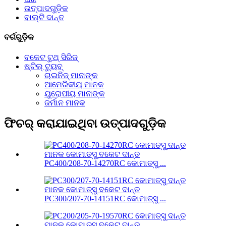
ଉତ୍ପାଦଗୁଡ଼ିକ
ବାଲ୍ଟି ଦାନ୍ତ
ବର୍ଗଗୁଡ଼ିକ
ବକେଟ ଟୁଥ୍ ସିରିଜ୍
ଷ୍ଟିଲ୍ ଟ୍ୟୁବ୍
ଚାଇନିଜ୍ ମାନାଙ୍କ
ଆମେରିକୀୟ ମାନକ
ୟୁରୋପୀୟ ମାନାଙ୍କ
ଜର୍ମାନ ମାନକ
ଫିଚର୍ କରାଯାଇଥିବା ଉତ୍ପାଦଗୁଡ଼ିକ
PC400/208-70-14270RC କୋମାତ୍ସୁ ...
PC300/207-70-14151RC କୋମାତ୍ସୁ ...