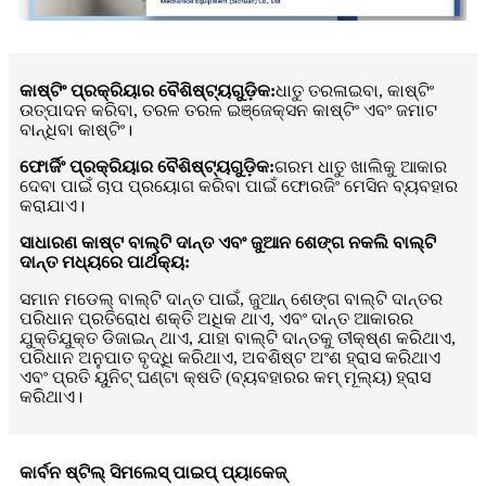
କାଷ୍ଟିଂ ପ୍ରକ୍ରିୟାର ବୈଶିଷ୍ଟ୍ୟଗୁଡ଼ିକ:
ଧାତୁ ତରଳାଇବା, କାଷ୍ଟିଂ
ଉତ୍ପାଦନ କରିବା, ତରଳ ତରଳ ଇଞ୍ଜେକ୍ସନ କାଷ୍ଟିଂ ଏବଂ ଜମାଟ
ବାନ୍ଧିବା କାଷ୍ଟିଂ।
ଫୋର୍ଜିଂ ପ୍ରକ୍ରିୟାର ବୈଶିଷ୍ଟ୍ୟଗୁଡ଼ିକ:
ଗରମ ଧାତୁ ଖାଲିକୁ ଆକାର
ଦେବା ପାଇଁ ଚାପ ପ୍ରୟୋଗ କରିବା ପାଇଁ ଫୋରଜିଂ ମେସିନ ବ୍ୟବହାର
କରାଯାଏ।
ସାଧାରଣ କାଷ୍ଟ ବାଲ୍ଟି ଦାନ୍ତ ଏବଂ ଜୁଆନ ଶେଙ୍ଗ ନକଲି ବାଲ୍ଟି
ଦାନ୍ତ ମଧ୍ୟରେ ପାର୍ଥକ୍ୟ:
ସମାନ ମଡେଲ୍ ବାଲ୍ଟି ଦାନ୍ତ ପାଇଁ, ଜୁଆନ୍ ଶେଙ୍ଗ ବାଲ୍ଟି ଦାନ୍ତର
ପରିଧାନ ପ୍ରତିରୋଧ ଶକ୍ତି ଅଧିକ ଥାଏ, ଏବଂ ଦାନ୍ତ ଆକାରର
ଯୁକ୍ତିଯୁକ୍ତ ଡିଜାଇନ୍ ଥାଏ, ଯାହା ବାଲ୍ଟି ଦାନ୍ତକୁ ତୀକ୍ଷ୍ଣ କରିଥାଏ,
ପରିଧାନ ଅନୁପାତ ବୃଦ୍ଧି କରିଥାଏ, ଅବଶିଷ୍ଟ ଅଂଶ ହ୍ରାସ କରିଥାଏ
ଏବଂ ପ୍ରତି ୟୁନିଟ୍ ଘଣ୍ଟା କ୍ଷତି (ବ୍ୟବହାରର କମ୍ ମୂଲ୍ୟ) ହ୍ରାସ
କରିଥାଏ।
କାର୍ବନ ଷ୍ଟିଲ୍ ସିମଲେସ୍ ପାଇପ୍ ପ୍ୟାକେଜ୍