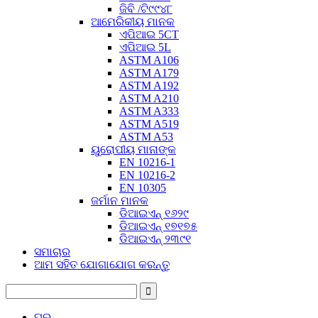
ଜିବି /ଟି୯୯୪୮
ଆମେରିକୀୟ ମାନକ
ଏପିଆଇ 5CT
ଏପିଆଇ 5L
ASTM A106
ASTM A179
ASTM A192
ASTM A210
ASTM A333
ASTM A519
ASTM A53
ୟୁରୋପୀୟ ମାନାଙ୍କ
EN 10216-1
EN 10216-2
EN 10305
ଜର୍ମାନ ମାନକ
ଡିଆଇଏନ୍ ୧୬୨୯
ଡିଆଇଏନ୍ ୧୭୧୭୫
ଡିଆଇଏନ୍ ୨୩୯୧
ସମାଚାର
ଆମ ସହିତ ଯୋଗାଯୋଗ କରନ୍ତୁ
ଘର