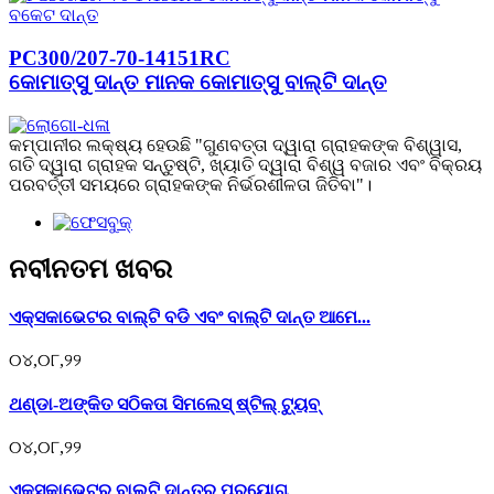
PC300/207-70-14151RC
କୋମାତ୍ସୁ ଦାନ୍ତ ମାନକ କୋମାତ୍ସୁ ବାଲ୍ଟି ଦାନ୍ତ
କମ୍ପାନୀର ଲକ୍ଷ୍ୟ ହେଉଛି "ଗୁଣବତ୍ତା ଦ୍ୱାରା ଗ୍ରାହକଙ୍କ ବିଶ୍ୱାସ,
ଗତି ଦ୍ୱାରା ଗ୍ରାହକ ସନ୍ତୁଷ୍ଟି, ଖ୍ୟାତି ଦ୍ୱାରା ବିଶ୍ୱ ବଜାର ଏବଂ ବିକ୍ରୟ
ପରବର୍ତ୍ତୀ ସମୟରେ ଗ୍ରାହକଙ୍କ ନିର୍ଭରଶୀଳତା ଜିତିବା"।
ନବୀନତମ ଖବର
ଏକ୍ସକାଭେଟର ବାଲ୍ଟି ବଡି ଏବଂ ବାଲ୍ଟି ଦାନ୍ତ ଆମେ...
୦୪,୦୮,୨୨
ଥଣ୍ଡା-ଅଙ୍କିତ ସଠିକତା ସିମଲେସ୍ ଷ୍ଟିଲ୍ ଟ୍ୟୁବ୍
୦୪,୦୮,୨୨
ଏକ୍ସକାଭେଟର ବାଲ୍ଟି ଦାନ୍ତର ପ୍ରୟୋଗ