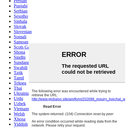
Persian
Punjabi
Serbian
Sesotho
Sinhala
Slovak
Slovenian
Somali
Samoan
Scots Gaelic
Shona
Sindhi
Sundanese
Swahili
Tajik
Tamil
Telugu
Thai
Ukrainian
Urdu
Uzbek
Vietnamese
Welsh
Xhosa
Yiddish