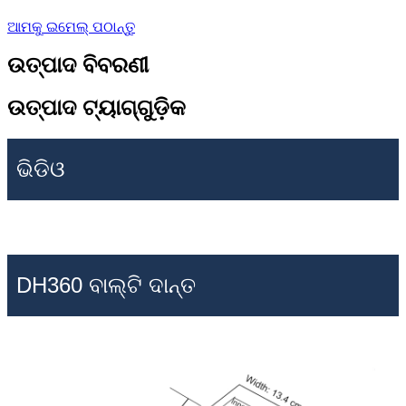
ଆମକୁ ଇମେଲ୍ ପଠାନ୍ତୁ
ଉତ୍ପାଦ ବିବରଣୀ
ଉତ୍ପାଦ ଟ୍ୟାଗ୍‌ଗୁଡ଼ିକ
ଭିଡିଓ
DH360 ବାଲ୍ଟି ଦାନ୍ତ