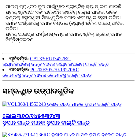
ପାଇପ୍ ପ୍ରାନ୍ତର ଦୁଇ ପାର୍ଶ୍ୱରେ ପ୍ଲାଷ୍ଟିକ୍ କ୍ୟାପ୍ ଲଗାଯାଇଛି
ଷ୍ଟିଲ୍ ଷ୍ଟ୍ରାପିଂ ଏବଂ ପରିବହନ କ୍ଷତିରୁ ରକ୍ଷା ପାଇବା ଉଚିତ
ବଣ୍ଡଲ୍ ହୋଇଥିବା ସିଆନ୍‌ଗୁଡ଼ିକ ସମାନ ଏବଂ ସ୍ଥିର ହେବା ଉଚିତ।
ସମାନ ଫର୍ଣ୍ଣେସରୁ ସମାନ ବଣ୍ଡଲ (ବ୍ୟାଚ୍) ଷ୍ଟିଲ୍ ପାଇପ୍ ଆସିବା
ଉଚିତ।
ଷ୍ଟିଲ୍ ପାଇପ୍‌ର ଫର୍ଣ୍ଣେସ୍ ନମ୍ବର ସମାନ, ଷ୍ଟିଲ୍ ଗ୍ରେଡ୍ ସମାନ
ନିର୍ଦ୍ଦିଷ୍ଟକରଣ
ପୂର୍ବବର୍ତ୍ତୀ:
CAT330/1U3452RC
କ୍ୟାଟରପିଲାର୍ ଦାନ୍ତ ମାନକ କ୍ୟାଟରପିଲାର୍ ବାଲ୍ଟି ଦାନ୍ତ
ପରବର୍ତ୍ତୀ:
PC200/205-70-19570RC
କୋମାତ୍ସୁ ଦାନ୍ତ ମାନକ କୋମାତ୍ସୁ ବାଲ୍ଟି ଦାନ୍ତ
ସମ୍ବନ୍ଧିତ ଉତ୍ପାଦଗୁଡିକ
ଭୋଲ୩୬୦/୧୪୫୫୩୨୪୩
ଡୁସାନ ଦାନ୍ତ ମାନକ ଡୁସାନ ବାଲ୍ଟି ଦାନ୍ତ