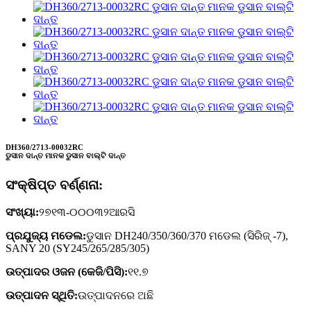
DH360/2713-00032RC
ଡୁସାନ ଦାନ୍ତ ମାନକ ଡୁସାନ ବାଲ୍ଟି ଦାନ୍ତ
ସଂକ୍ଷିପ୍ତ ବର୍ଣ୍ଣନା:
ସଂଖ୍ୟା:
୨୭୧୩-୦୦୦୩୨ଆରସି
ପ୍ରଯୁଜ୍ୟ ମଡେଲ:
ଡୁସାନ DH240/350/360/370 ମଡେଲ (ସିରିଜ୍ -7),
SANY 20 (SY245/265/285/305)
ଉତ୍ପାଦର ଓଜନ (କେଜି/ପିସି):
୧୧.୭
ଉତ୍ପାଦନ ସ୍ଥିତି:
ଉତ୍ପାଦନରେ ଅଛି