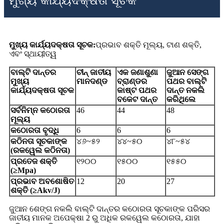
ମୁଖ୍ୟ କାର୍ଯ୍ୟଦକ୍ଷତା ସୂଚକ
ମୁଖ୍ୟ କାର୍ଯ୍ୟଦକ୍ଷତା ସୂଚକ:
ପ୍ରଭାବ ଶକ୍ତି ମୂଲ୍ୟ, ଟାଣ ଶକ୍ତି,
ଏବଂ ସ୍ଥାୟୀତ୍ୱ
ବାଲ୍ଟି ଦାନ୍ତର
ଚୀନ୍ ଜାତୀୟ
ଏକ ଜଣାଶୁଣା
ଜୁଆନ ସେଙ୍ଗ
ମୁଖ୍ୟ
ମାନଦଣ୍ଡ
ବ୍ରାଣ୍ଡର
ପଥର ବାଲ୍ଟି
କାର୍ଯ୍ୟଦକ୍ଷତା ସୂଚକ
କାଷ୍ଟ ପଥର
ଦାନ୍ତ ନକଲି
ବକେଟ ଦାନ୍ତ
କରିଥିଲେ
ସର୍ବନିମ୍ନ କଠୋରତା
46
44
48
ମୂଲ୍ୟ
କଠୋରତା ବୃଦ୍ଧି
6
6
6
କଠିନତା ସୂଚକାଙ୍କ
୪୬~୫୨
୪୪~୫୦
୪୮~୫୪
(ରକୱେଲ କଠିନତା)
ପ୍ରତେଜ ଶକ୍ତି
୧୨୦୦
୧୫୦୦
୧୫୫୦
(≥Mpa)
ପ୍ରଭାବ ଅବଶୋଷିତ
12
20
27
ଶକ୍ତି (≥Akv/J)
ଜୁଆନ ଶେଙ୍ଗ ନକଲି ବାଲ୍ଟି ଦାନ୍ତର କଠୋରତା ସୂଚକାଙ୍କ ପରିସର
ଜାତୀୟ ମାନକ ଅପେକ୍ଷା 2 ରୁ ଅଧିକ ରକୱେଲ କଠୋରତା, ଯାହା