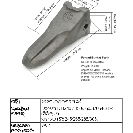
ନାହିଁ।
୨୭୧୩-୦୦୦୩୨ଆରସି
ପ୍ରଯୁଜ୍ୟ
Doosan DH240 / 350/360/370 ମଡେଲ୍
ମଡେଲ୍
(ସିରିଜ୍ -7)
ସାନି ୨୦ (SY245/265/285/305)
ଉତ୍ପାଦର
୧୧.୭
ଓଜନ (କେଜି/