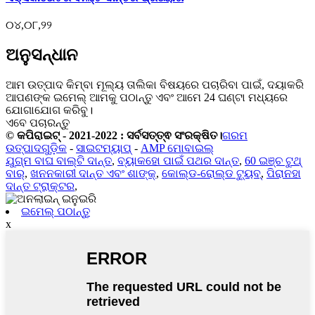
୦୪,୦୮,୨୨
ଅନୁସନ୍ଧାନ
ଆମ ଉତ୍ପାଦ କିମ୍ବା ମୂଲ୍ୟ ତାଲିକା ବିଷୟରେ ପଚାରିବା ପାଇଁ, ଦୟାକରି
ଆପଣଙ୍କ ଇମେଲ୍ ଆମକୁ ପଠାନ୍ତୁ ଏବଂ ଆମେ 24 ଘଣ୍ଟା ମଧ୍ୟରେ
ଯୋଗାଯୋଗ କରିବୁ।
ଏବେ ପଚାରନ୍ତୁ
© କପିରାଇଟ୍ - 2021-2022 : ସର୍ବସତ୍ତ୍ଵ ସଂରକ୍ଷିତ।
ଗରମ
ଉତ୍ପାଦଗୁଡ଼ିକ
-
ସାଇଟମ୍ୟାପ୍
-
AMP ମୋବାଇଲ୍
ଯୁଗ୍ମ ବାଘ ବାଲ୍ଟି ଦାନ୍ତ
,
ବ୍ୟାକହୋ ପାଇଁ ପଥର ଦାନ୍ତ
,
60 ଇଞ୍ଚ ଟୁଥ୍
ବାର୍
,
ଖନନକାରୀ ଦାନ୍ତ ଏବଂ ଶାଙ୍କ୍
,
କୋଲ୍ଡ-ରୋଲ୍ଡ ଟ୍ୟୁବ୍
,
ପିରାନହା
ଦାନ୍ତ ଟ୍ରାକ୍ଟର
,
ଇମେଲ୍ ପଠାନ୍ତୁ
x