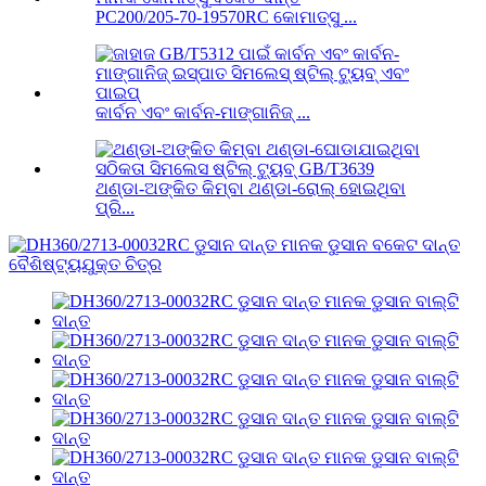
PC200/205-70-19570RC କୋମାତ୍ସୁ ...
କାର୍ବନ ଏବଂ କାର୍ବନ-ମାଙ୍ଗାନିଜ୍ ...
ଥଣ୍ଡା-ଅଙ୍କିତ କିମ୍ବା ଥଣ୍ଡା-ରୋଲ୍ ହୋଇଥିବା
ପ୍ରି...