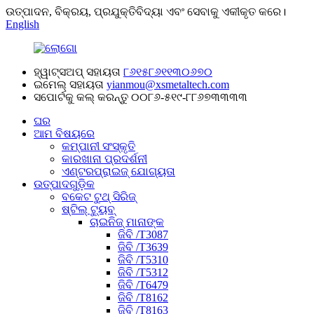
ଉତ୍ପାଦନ, ବିକ୍ରୟ, ପ୍ରଯୁକ୍ତିବିଦ୍ୟା ଏବଂ ସେବାକୁ ଏକୀକୃତ କରେ।
English
ହ୍ୱାଟ୍ସଅପ୍ ସହାୟତା
୮୬୧୫୮୬୧୧୩୦୬୭୦
ଇମେଲ୍ ସହାୟତା
yianmou@xsmetaltech.com
ସପୋର୍ଟକୁ କଲ୍ କରନ୍ତୁ
୦୦୮୬-୫୧୯-୮୮୬୭୩୩୩୩
ଘର
ଆମ ବିଷୟରେ
କମ୍ପାନୀ ସଂସ୍କୃତି
କାରଖାନା ପ୍ରଦର୍ଶନୀ
ଏଣ୍ଟରପ୍ରାଇଜ୍ ଯୋଗ୍ୟତା
ଉତ୍ପାଦଗୁଡ଼ିକ
ବକେଟ ଟୁଥ୍ ସିରିଜ୍
ଷ୍ଟିଲ୍ ଟ୍ୟୁବ୍
ଚାଇନିଜ୍ ମାନାଙ୍କ
ଜିବି /T3087
ଜିବି /T3639
ଜିବି /T5310
ଜିବି /T5312
ଜିବି /T6479
ଜିବି /T8162
ଜିବି /T8163