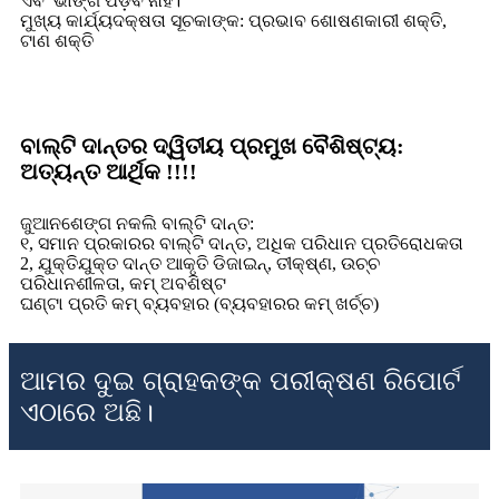
ଏବଂ ଭାଙ୍ଗି ପଡ଼ିବ ନାହିଁ।
ମୁଖ୍ୟ କାର୍ଯ୍ୟଦକ୍ଷତା ସୂଚକାଙ୍କ: ପ୍ରଭାବ ଶୋଷଣକାରୀ ଶକ୍ତି,
ଟାଣ ଶକ୍ତି
ବାଲ୍ଟି ଦାନ୍ତର ଦ୍ୱିତୀୟ ପ୍ରମୁଖ ବୈଶିଷ୍ଟ୍ୟ:
ଅତ୍ୟନ୍ତ ଆର୍ଥିକ !!!!
ଜୁଆନଶେଙ୍ଗ ନକଲି ବାଲ୍ଟି ଦାନ୍ତ:
୧, ସମାନ ପ୍ରକାରର ବାଲ୍ଟି ଦାନ୍ତ, ଅଧିକ ପରିଧାନ ପ୍ରତିରୋଧକତା
2, ଯୁକ୍ତିଯୁକ୍ତ ଦାନ୍ତ ଆକୃତି ଡିଜାଇନ୍, ତୀକ୍ଷ୍ଣ, ଉଚ୍ଚ
ପରିଧାନଶୀଳତା, କମ୍ ଅବଶିଷ୍ଟ
ଘଣ୍ଟା ପ୍ରତି କମ୍ ବ୍ୟବହାର (ବ୍ୟବହାରର କମ୍ ଖର୍ଚ୍ଚ)
ଆମର ଦୁଇ ଗ୍ରାହକଙ୍କ ପରୀକ୍ଷଣ ରିପୋର୍ଟ
ଏଠାରେ ଅଛି।