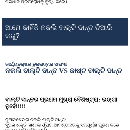
ପରିଧାନ ପ୍ରତିରୋଧକୁ ବୃଦ୍ଧି କରେ।
ଆମେ କାହିଁକି ନକଲି ବାଲ୍ଟି ଦାନ୍ତ ତିଆରି
କରୁ?
କାର୍ଯ୍ୟଦକ୍ଷତା ତୁଳନାତ୍ମକ ସାରାଂଶ
ନକଲି ବାଲ୍ଟି ଦାନ୍ତ VS କାଷ୍ଟ ବାଲ୍ଟି ଦାନ୍ତ
ବାଲ୍ଟି ଦାନ୍ତର ପ୍ରଥମ ମୁଖ୍ୟ ବୈଶିଷ୍ଟ୍ୟ: ଭଙ୍ଗା
ନୁହେଁ!!!!!
ଜୁଆନଶେଙ୍ଗ ନକଲି ବାଲ୍ଟି ଦାନ୍ତ:
ସୁପର ଶକ୍ତି, ଖଣି କାର୍ଯ୍ୟର ଆବଶ୍ୟକତାକୁ ସମ୍ପୂର୍ଣ୍ଣ ପୂରଣ କରେ