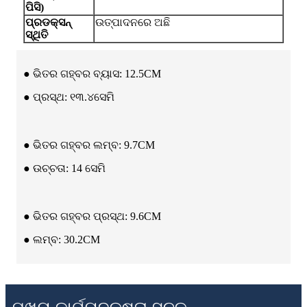
ପିସି)
ପ୍ରଡକ୍ସନ୍
ଉତ୍ପାଦନରେ ଅଛି
ସ୍ଥିତି
● ଭିତର ଗହ୍ବର ବ୍ୟାସ: 12.5CM
● ପ୍ରସ୍ଥ: ୧୩.୪ସେମି
● ଭିତର ଗହ୍ବର ଲମ୍ବ: 9.7CM
● ଉଚ୍ଚତା: 14 ସେମି
● ଭିତର ଗହ୍ବର ପ୍ରସ୍ଥ: 9.6CM
● ଲମ୍ବ: 30.2CM