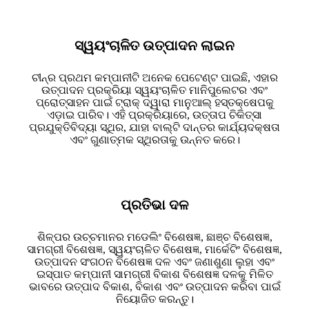
ସ୍ୱୟଂଚାଳିତ ଉତ୍ପାଦନ ଲାଇନ
ଚୀନ୍‌ର ପ୍ରଥମ କମ୍ପାନୀଟି ଅନେକ ପେଟେଣ୍ଟ ପାଇଛି, ଏହାର
ଉତ୍ପାଦନ ପ୍ରକ୍ରିୟା ସ୍ୱୟଂଚାଳିତ ମାନିପୁଲେଟର ଏବଂ
ପ୍ରୋତ୍ସାହନ ପାଇଁ ଟ୍ରାକ୍ ଦ୍ୱାରା ମାନୁଆଲ୍ ହସ୍ତକ୍ଷେପକୁ
ଏଡ଼ାଇ ପାରିବ। ଏହି ପ୍ରକ୍ରିୟାରେ, ଉତ୍ତାପ ଚିକିତ୍ସା
ପ୍ରଯୁକ୍ତିବିଦ୍ୟା ସ୍ଥିର, ଯାହା ବାଲ୍ଟି ଦାନ୍ତର କାର୍ଯ୍ୟଦକ୍ଷତା
ଏବଂ ଗୁଣାତ୍ମକ ସ୍ଥିରତାକୁ ଉନ୍ନତ କରେ।
ପ୍ରତିଭା ଦଳ
ଶିଳ୍ପର ଉଚ୍ଚମାନର ମଡେଲିଂ ବିଶେଷଜ୍ଞ, ଛାଞ୍ଚ ବିଶେଷଜ୍ଞ,
ସାମଗ୍ରୀ ବିଶେଷଜ୍ଞ, ସ୍ୱୟଂଚାଳିତ ବିଶେଷଜ୍ଞ, ମାର୍କେଟିଂ ବିଶେଷଜ୍ଞ,
ଉତ୍ପାଦନ ସଂଗଠନ ବିଶେଷଜ୍ଞ ଦଳ ଏବଂ ଜଣାଶୁଣା ଲୁହା ଏବଂ
ଇସ୍ପାତ କମ୍ପାନୀ ସାମଗ୍ରୀ ବିକାଶ ବିଶେଷଜ୍ଞ ଦଳକୁ ମିଳିତ
ଭାବରେ ଉତ୍ପାଦ ବିକାଶ, ବିକାଶ ଏବଂ ଉତ୍ପାଦନ କରିବା ପାଇଁ
ନିୟୋଜିତ କରନ୍ତୁ।