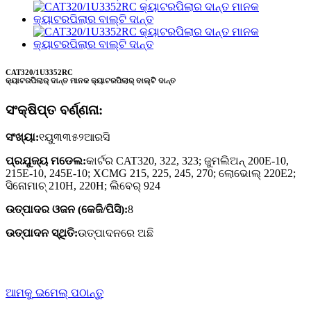
CAT320/1U3352RC
କ୍ୟାଟରପିଲାର୍ ଦାନ୍ତ ମାନକ କ୍ୟାଟରପିଲାର୍ ବାଲ୍ଟି ଦାନ୍ତ
ସଂକ୍ଷିପ୍ତ ବର୍ଣ୍ଣନା:
ସଂଖ୍ୟା:
୧ୟୁ୩୩୫୨ଆରସି
ପ୍ରଯୁଜ୍ୟ ମଡେଲ:
କାର୍ଟର CAT320, 322, 323; ଜୁମଲିଅନ୍ 200E-10,
215E-10, 245E-10; XCMG 215, 225, 245, 270; ଲୋଭୋଲ୍ 220E2;
ସିନୋମାଚ୍ 210H, 220H; ଲିବେର୍ 924
ଉତ୍ପାଦର ଓଜନ (କେଜି/ପିସି):
8
ଉତ୍ପାଦନ ସ୍ଥିତି:
ଉତ୍ପାଦନରେ ଅଛି
ଆମକୁ ଇମେଲ୍ ପଠାନ୍ତୁ