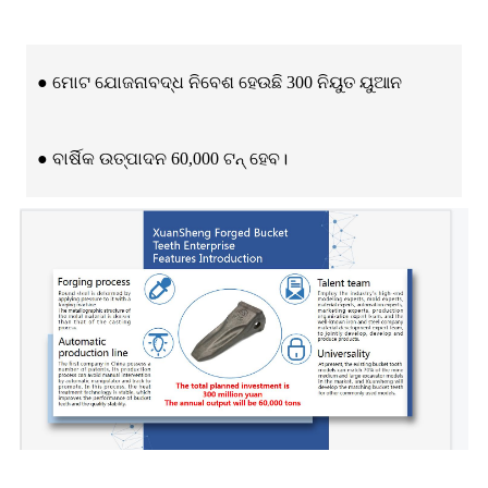
● ମୋଟ ଯୋଜନାବଦ୍ଧ ନିବେଶ ହେଉଛି 300 ନିୟୁତ ୟୁଆନ
● ବାର୍ଷିକ ଉତ୍ପାଦନ 60,000 ଟନ୍ ହେବ।