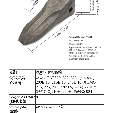
ନାହିଁ।
୧ୟୁ୩୩୫୨ଆରସି
ପ୍ରଯୁଜ୍ୟ
କାର୍ଟର CAT320, 322, 323; ଜୁମଲିଅନ୍
ମଡେଲ୍
200E-10, 215E-10, 245E-10; XCMG
215, 225, 245, 270; ଲୋଭୋଲ୍ 220E2;
ସିନୋମାଚ୍ 210H, 220H; ଲିବେର୍ 924
ଉତ୍ପାଦର ଓଜନ
8
(କେଜି/ପିସି)
ପ୍ରଡକ୍ସନ୍
ଉତ୍ପାଦନରେ ଅଛି
ସ୍ଥିତି