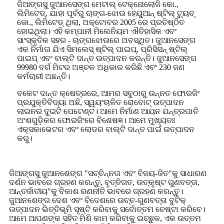
ଜିଆଙ୍ଗସୁ ଜୁଆନସେଙ୍ଗ ମେଟାଲ୍ ଟେକ୍ନୋଲୋଜି କୋ.,
ଲିମିଟେଡ୍, ଯାହା ପୂର୍ବରୁ ଚାଙ୍ଗ-ଝୋଉ ହେୟୁଆନ୍ ଷ୍ଟିଲ୍ ଟ୍ୟୁବ୍
କୋ., ଲିମିଟେଡ୍ ଥିଲା, ଅକ୍ଟୋବର 2005 ରେ ପ୍ରତିଷ୍ଠିତ
ହୋଇଥିଲା। ଏହି କମ୍ପାନୀ ମିଲେନିୟମ ଐତିହାସିକ ଏବଂ
ସାଂସ୍କୃତିକ ସହର - ଚାଙ୍ଗଝୋଉରେ ଅବସ୍ଥିତ। ଜୁଆନସେଙ୍ଗ
ଏକ ନିର୍ମାତା ଯିଏ ସିମଲେସ୍ ଷ୍ଟିଲ୍ ପାଇପ୍, ପ୍ରିସିସନ୍ ଷ୍ଟିଲ୍
ପାଇପ୍ ଏବଂ ବାଲ୍ଟି ଦାନ୍ତ ଉତ୍ପାଦନ କରନ୍ତି। ଜୁଆନସେଙ୍ଗ
99980 ବର୍ଗ ମିଟର ଅଞ୍ଚଳ ଅଧିକାର କରିଛି ଏବଂ 230 ଜଣ
କର୍ମଚାରୀ ଅଛନ୍ତି।
ବକେଟ ଦାନ୍ତ କ୍ଷେତ୍ରରେ, ଆମର ସବୁଠାରୁ ଉନ୍ନତ ଫୋରଜିଂ
ପ୍ରଯୁକ୍ତିବିଦ୍ୟା ଅଛି, ସ୍ୱୟଂଚାଳିତ ରୋବୋଟ୍ ଉତ୍ପାଦନ
ଲାଇନର ଦୁଇଟି ପେଟେଣ୍ଟ। ଆମେ ନିର୍ମାଣ ଆୟନ ଯନ୍ତ୍ରପାତି
ଅଂଶଗୁଡ଼ିକର ଫୋରଜିଂରେ ବିଶେଷଜ୍ଞ। ଆମେ ମୁଖ୍ୟତଃ
ଏକ୍ସକାଭେଟର ଏବଂ ଲୋଡର ବାଲ୍ଟି ଦାନ୍ତ ପାଇଁ ଉତ୍ପାଦନ
କରୁ।
ଜିଆଙ୍ଗସୁ ଜୁଆନଶେଙ୍ଗ "ସଚ୍ଚିନ୍ନତା ଏବଂ ବିଜୟ-ଜିତ"କୁ ସାଧାରଣ
ଦର୍ଶନ ଭାବରେ ଗ୍ରହଣ କରନ୍ତୁ, ବୃତ୍ତିଗତ, ଉତ୍କୃଷ୍ଟ ଗୁଣବତ୍ତା,
ଆନ୍ତର୍ଜାତୀୟ"କୁ ବିକାଶ ରଣନୀତି ଭାବରେ ଗ୍ରହଣ କରନ୍ତୁ।
ଜୁଆନଶେଙ୍ଗ ଦେଶ ଏବଂ ବିଦେଶରେ ଉଚ୍ଚ-ଗୁଣବତ୍ତା ବୁଟିକ୍
ଉତ୍ପାଦନ ଭିତ୍ତିଭୂମି ସୃଷ୍ଟି କରିବାକୁ ସର୍ବୋତ୍ତମ ଚେଷ୍ଟା କରିବେ।
ଆମେ ଆପଣଙ୍କ ସହିତ ମିଶି କାମ କରିବାକୁ ଇଚ୍ଛୁକ, ଏକ ଉତ୍ତମ