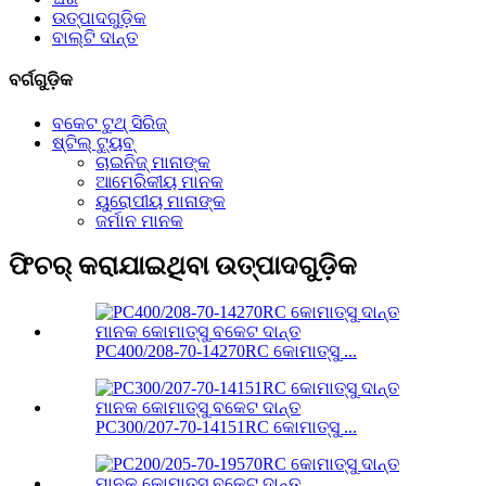
ଉତ୍ପାଦଗୁଡ଼ିକ
ବାଲ୍ଟି ଦାନ୍ତ
ବର୍ଗଗୁଡ଼ିକ
ବକେଟ ଟୁଥ୍ ସିରିଜ୍
ଷ୍ଟିଲ୍ ଟ୍ୟୁବ୍
ଚାଇନିଜ୍ ମାନାଙ୍କ
ଆମେରିକୀୟ ମାନକ
ୟୁରୋପୀୟ ମାନାଙ୍କ
ଜର୍ମାନ ମାନକ
ଫିଚର୍ କରାଯାଇଥିବା ଉତ୍ପାଦଗୁଡ଼ିକ
PC400/208-70-14270RC କୋମାତ୍ସୁ ...
PC300/207-70-14151RC କୋମାତ୍ସୁ ...