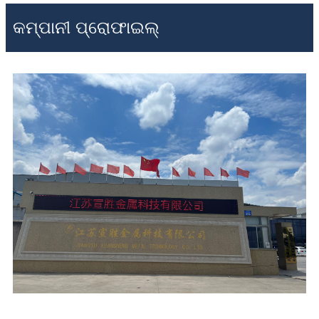
କମ୍ପାନୀ ପ୍ରୋଫାଇଲ୍