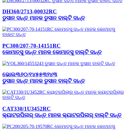
DH360/2713-00032RC
ଡୁସାନ ଦାନ୍ତ ମାନକ ଡୁସାନ ବାଲ୍ଟି ଦାନ୍ତ
PC300/207-70-14151RC
କୋମାତ୍ସୁ ଦାନ୍ତ ମାନକ କୋମାତ୍ସୁ ବାଲ୍ଟି ଦାନ୍ତ
ଭୋଲ୩୬୦/୧୪୫୫୩୨୪୩
ଡୁସାନ ଦାନ୍ତ ମାନକ ଡୁସାନ ବାଲ୍ଟି ଦାନ୍ତ
CAT330/1U3452RC
କ୍ୟାଟରପିଲାର୍ ଦାନ୍ତ ମାନକ କ୍ୟାଟରପିଲାର୍ ବାଲ୍ଟି ଦାନ୍ତ