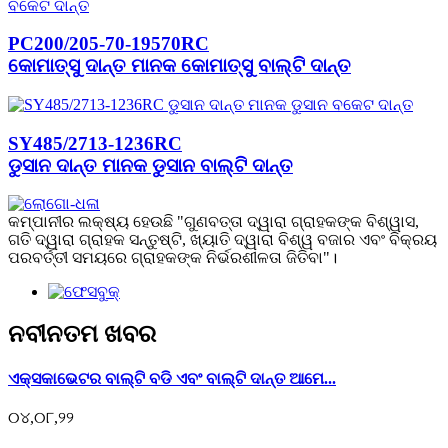
PC200/205-70-19570RC
କୋମାତ୍ସୁ ଦାନ୍ତ ମାନକ କୋମାତ୍ସୁ ବାଲ୍ଟି ଦାନ୍ତ
SY485/2713-1236RC
ଡୁସାନ ଦାନ୍ତ ମାନକ ଡୁସାନ ବାଲ୍ଟି ଦାନ୍ତ
କମ୍ପାନୀର ଲକ୍ଷ୍ୟ ହେଉଛି "ଗୁଣବତ୍ତା ଦ୍ୱାରା ଗ୍ରାହକଙ୍କ ବିଶ୍ୱାସ,
ଗତି ଦ୍ୱାରା ଗ୍ରାହକ ସନ୍ତୁଷ୍ଟି, ଖ୍ୟାତି ଦ୍ୱାରା ବିଶ୍ୱ ବଜାର ଏବଂ ବିକ୍ରୟ
ପରବର୍ତ୍ତୀ ସମୟରେ ଗ୍ରାହକଙ୍କ ନିର୍ଭରଶୀଳତା ଜିତିବା"।
ନବୀନତମ ଖବର
ଏକ୍ସକାଭେଟର ବାଲ୍ଟି ବଡି ଏବଂ ବାଲ୍ଟି ଦାନ୍ତ ଆମେ...
୦୪,୦୮,୨୨