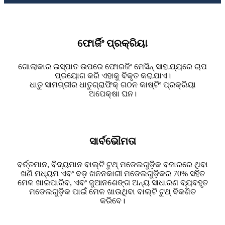
ଫୋର୍ଜିଂ ପ୍ରକ୍ରିୟା
ଗୋଲାକାର ଇସ୍ପାତ ଉପରେ ଫୋରଜିଂ ମେସିନ୍ ସାହାଯ୍ୟରେ ଚାପ
ପ୍ରୟୋଗ କରି ଏହାକୁ ବିକୃତ କରାଯାଏ।
ଧାତୁ ସାମଗ୍ରୀର ଧାତୁଗ୍ରାଫିକ୍ ଗଠନ କାଷ୍ଟିଂ ପ୍ରକ୍ରିୟା
ଅପେକ୍ଷା ଘନ।
ସାର୍ବଭୌମତା
ବର୍ତ୍ତମାନ, ବିଦ୍ୟମାନ ବାଲ୍ଟି ଟୁଥ୍ ମଡେଲଗୁଡ଼ିକ ବଜାରରେ ଥିବା
ଖଣି ମଧ୍ୟମ ଏବଂ ବଡ଼ ଖନନକାରୀ ମଡେଲଗୁଡ଼ିକର 70% ସହିତ
ମେଳ ଖାଇପାରିବ, ଏବଂ ଜୁଆନଶେଙ୍ଗ ଅନ୍ୟ ସାଧାରଣ ବ୍ୟବହୃତ
ମଡେଲଗୁଡ଼ିକ ପାଇଁ ମେଳ ଖାଉଥିବା ବାଲ୍ଟି ଟୁଥ୍ ବିକଶିତ
କରିବେ।