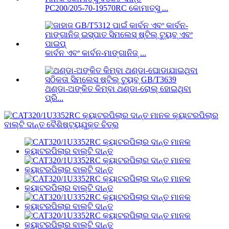
PC200/205-70-19570RC କୋମାତ୍ସୁ ...
କାର୍ବନ ଏବଂ କାର୍ବନ-ମାଙ୍ଗାନିଜ୍ ...
ଥଣ୍ଡା-ଅଙ୍କିତ କିମ୍ବା ଥଣ୍ଡା-ରୋଲ୍ ହୋଇଥିବା
ପ୍ରି...