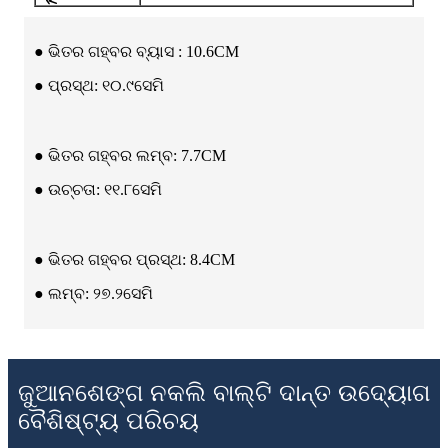
● ଭିତର ଗହ୍ବର ବ୍ୟାସ : 10.6CM
● ପ୍ରସ୍ଥ: ୧୦.୯ସେମି
● ଭିତର ଗହ୍ବର ଲମ୍ବ: 7.7CM
● ଉଚ୍ଚତା: ୧୧.୮ସେମି
● ଭିତର ଗହ୍ବର ପ୍ରସ୍ଥ: 8.4CM
● ଲମ୍ବ: ୨୭.୨ସେମି
ଜୁଆନଶେଙ୍ଗ ନକଲି ବାଲ୍ଟି ଦାନ୍ତ ଉଦ୍ୟୋଗ
ବୈଶିଷ୍ଟ୍ୟ ପରିଚୟ