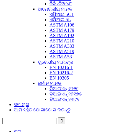
ଜିବି /ଟି୯୯୪୮
ଆମେରିକୀୟ ମାନକ
ଏପିଆଇ 5CT
ଏପିଆଇ 5L
ASTM A106
ASTM A179
ASTM A192
ASTM A210
ASTM A333
ASTM A519
ASTM A53
ୟୁରୋପୀୟ ମାନାଙ୍କ
EN 10216-1
EN 10216-2
EN 10305
ଜର୍ମାନ ମାନକ
ଡିଆଇଏନ୍ ୧୬୨୯
ଡିଆଇଏନ୍ ୧୭୧୭୫
ଡିଆଇଏନ୍ ୨୩୯୧
ସମାଚାର
ଆମ ସହିତ ଯୋଗାଯୋଗ କରନ୍ତୁ
ଘର