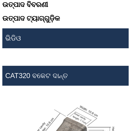
ଉତ୍ପାଦ ବିବରଣୀ
ଉତ୍ପାଦ ଟ୍ୟାଗ୍‌ଗୁଡ଼ିକ
ଭିଡିଓ
CAT320 ବକେଟ ଦାନ୍ତ