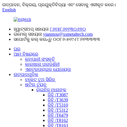
ଉତ୍ପାଦନ, ବିକ୍ରୟ, ପ୍ରଯୁକ୍ତିବିଦ୍ୟା ଏବଂ ସେବାକୁ ଏକୀକୃତ କରେ।
English
ହ୍ୱାଟ୍ସଅପ୍ ସହାୟତା
୮୬୧୫୮୬୧୧୩୦୬୭୦
ଇମେଲ୍ ସହାୟତା
yianmou@xsmetaltech.com
ସପୋର୍ଟକୁ କଲ୍ କରନ୍ତୁ
୦୦୮୬-୫୧୯-୮୮୬୭୩୩୩୩
ଘର
ଆମ ବିଷୟରେ
କମ୍ପାନୀ ସଂସ୍କୃତି
କାରଖାନା ପ୍ରଦର୍ଶନୀ
ଏଣ୍ଟରପ୍ରାଇଜ୍ ଯୋଗ୍ୟତା
ଉତ୍ପାଦଗୁଡ଼ିକ
ବକେଟ ଟୁଥ୍ ସିରିଜ୍
ଷ୍ଟିଲ୍ ଟ୍ୟୁବ୍
ଚାଇନିଜ୍ ମାନାଙ୍କ
ଜିବି /T3087
ଜିବି /T3639
ଜିବି /T5310
ଜିବି /T5312
ଜିବି /T6479
ଜିବି /T8162
ଜିବି /T8163