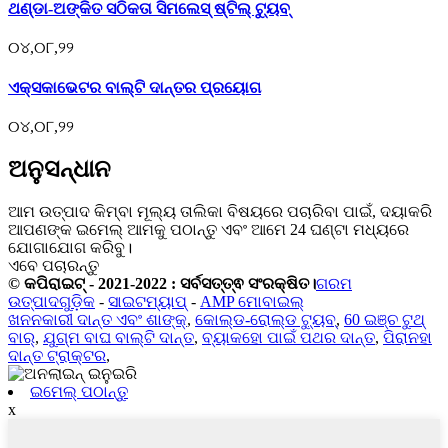
ଥଣ୍ଡା-ଅଙ୍କିତ ସଠିକତା ସିମଲେସ୍ ଷ୍ଟିଲ୍ ଟ୍ୟୁବ୍
୦୪,୦୮,୨୨
ଏକ୍ସକାଭେଟର ବାଲ୍ଟି ଦାନ୍ତର ପ୍ରୟୋଗ
୦୪,୦୮,୨୨
ଅନୁସନ୍ଧାନ
ଆମ ଉତ୍ପାଦ କିମ୍ବା ମୂଲ୍ୟ ତାଲିକା ବିଷୟରେ ପଚାରିବା ପାଇଁ, ଦୟାକରି
ଆପଣଙ୍କ ଇମେଲ୍ ଆମକୁ ପଠାନ୍ତୁ ଏବଂ ଆମେ 24 ଘଣ୍ଟା ମଧ୍ୟରେ
ଯୋଗାଯୋଗ କରିବୁ।
ଏବେ ପଚାରନ୍ତୁ
© କପିରାଇଟ୍ - 2021-2022 : ସର୍ବସତ୍ତ୍ଵ ସଂରକ୍ଷିତ।
ଗରମ
ଉତ୍ପାଦଗୁଡ଼ିକ
-
ସାଇଟମ୍ୟାପ୍
-
AMP ମୋବାଇଲ୍
ଖନନକାରୀ ଦାନ୍ତ ଏବଂ ଶାଙ୍କ୍
,
କୋଲ୍ଡ-ରୋଲ୍ଡ ଟ୍ୟୁବ୍
,
60 ଇଞ୍ଚ ଟୁଥ୍
ବାର୍
,
ଯୁଗ୍ମ ବାଘ ବାଲ୍ଟି ଦାନ୍ତ
,
ବ୍ୟାକହୋ ପାଇଁ ପଥର ଦାନ୍ତ
,
ପିରାନହା
ଦାନ୍ତ ଟ୍ରାକ୍ଟର
,
ଇମେଲ୍ ପଠାନ୍ତୁ
x