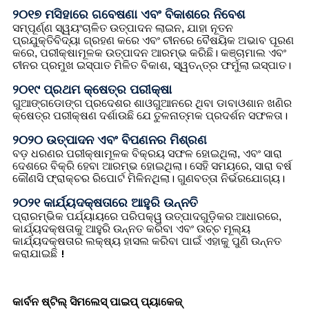
୨୦୧୭ ମସିହାରେ ଗବେଷଣା ଏବଂ ବିକାଶରେ ନିବେଶ
ସମ୍ପୂର୍ଣ୍ଣ ସ୍ୱୟଂଚାଳିତ ଉତ୍ପାଦନ ଲାଇନ, ଯାହା ନୂତନ
ପ୍ରଯୁକ୍ତିବିଦ୍ୟା ଗ୍ରହଣ କରେ ଏବଂ ଚୀନରେ ବୈଷୟିକ ଅଭାବ ପୂରଣ
କରେ, ପରୀକ୍ଷାମୂଳକ ଉତ୍ପାଦନ ଆରମ୍ଭ କରିଛି। କଞ୍ଚାମାଲ ଏବଂ
ଚୀନର ପ୍ରମୁଖ ଇସ୍ପାତ ମିଳିତ ବିକାଶ, ସ୍ୱତନ୍ତ୍ର ଫର୍ମୁଲା ଇସ୍ପାତ।
୨୦୧୯ ପ୍ରଥମ କ୍ଷେତ୍ର ପରୀକ୍ଷା
ଗୁଆଙ୍ଗଡୋଙ୍ଗ ପ୍ରଦେଶର ଶାଓଗୁଆନରେ ଥିବା ଡାବାଓଶାନ ଖଣିର
କ୍ଷେତ୍ର ପରୀକ୍ଷଣ ଦର୍ଶାଉଛି ଯେ ତୁଳନାତ୍ମକ ପ୍ରଦର୍ଶନ ସଫଳତା।
୨୦୨୦ ଉତ୍ପାଦନ ଏବଂ ବିପଣନର ମିଶ୍ରଣ
ବଡ଼ ଧରଣର ପରୀକ୍ଷାମୂଳକ ବିକ୍ରୟ ସଫଳ ହୋଇଥିଲା, ଏବଂ ସାରା
ଦେଶରେ ବିକ୍ରି ହେବା ଆରମ୍ଭ ହୋଇଥିଲା। ସେହି ସମୟରେ, ସାରା ବର୍ଷ
କୌଣସି ଫ୍ରାକ୍ଚର ରିପୋର୍ଟ ମିଳିନଥିଲା। ଗୁଣବତ୍ତା ନିର୍ଭରଯୋଗ୍ୟ।
୨୦୨୧ କାର୍ଯ୍ୟଦକ୍ଷତାରେ ଆହୁରି ଉନ୍ନତି
ପ୍ରାରମ୍ଭିକ ପର୍ଯ୍ୟାୟରେ ପରିପକ୍ୱ ଉତ୍ପାଦଗୁଡ଼ିକର ଆଧାରରେ,
କାର୍ଯ୍ୟଦକ୍ଷତାକୁ ଆହୁରି ଉନ୍ନତ କରିବା ଏବଂ ଉଚ୍ଚ ମୂଲ୍ୟ
କାର୍ଯ୍ୟଦକ୍ଷତାର ଲକ୍ଷ୍ୟ ହାସଲ କରିବା ପାଇଁ ଏହାକୁ ପୁଣି ଉନ୍ନତ
କରାଯାଇଛି！
କାର୍ବନ ଷ୍ଟିଲ୍ ସିମଲେସ୍ ପାଇପ୍ ପ୍ୟାକେଜ୍