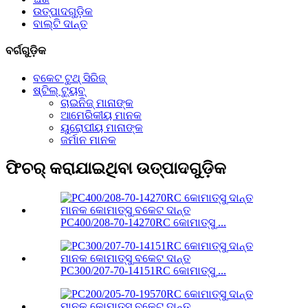
ଉତ୍ପାଦଗୁଡ଼ିକ
ବାଲ୍ଟି ଦାନ୍ତ
ବର୍ଗଗୁଡ଼ିକ
ବକେଟ ଟୁଥ୍ ସିରିଜ୍
ଷ୍ଟିଲ୍ ଟ୍ୟୁବ୍
ଚାଇନିଜ୍ ମାନାଙ୍କ
ଆମେରିକୀୟ ମାନକ
ୟୁରୋପୀୟ ମାନାଙ୍କ
ଜର୍ମାନ ମାନକ
ଫିଚର୍ କରାଯାଇଥିବା ଉତ୍ପାଦଗୁଡ଼ିକ
PC400/208-70-14270RC କୋମାତ୍ସୁ ...
PC300/207-70-14151RC କୋମାତ୍ସୁ ...