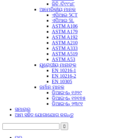
ଜିବି /ଟି୯୯୪୮
ଆମେରିକୀୟ ମାନକ
ଏପିଆଇ 5CT
ଏପିଆଇ 5L
ASTM A106
ASTM A179
ASTM A192
ASTM A210
ASTM A333
ASTM A519
ASTM A53
ୟୁରୋପୀୟ ମାନାଙ୍କ
EN 10216-1
EN 10216-2
EN 10305
ଜର୍ମାନ ମାନକ
ଡିଆଇଏନ୍ ୧୬୨୯
ଡିଆଇଏନ୍ ୧୭୧୭୫
ଡିଆଇଏନ୍ ୨୩୯୧
ସମାଚାର
ଆମ ସହିତ ଯୋଗାଯୋଗ କରନ୍ତୁ
ଘର