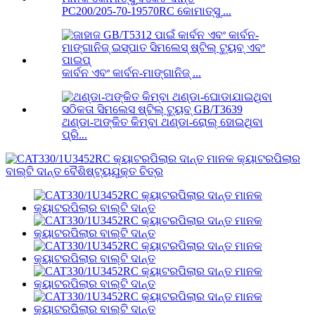
PC200/205-70-19570RC କୋମାତ୍ସୁ ...
କାର୍ବନ ଏବଂ କାର୍ବନ-ମାଙ୍ଗାନିଜ୍ ...
ଥଣ୍ଡା-ଅଙ୍କିତ କିମ୍ବା ଥଣ୍ଡା-ରୋଲ୍ ହୋଇଥିବା
ପ୍ରି...