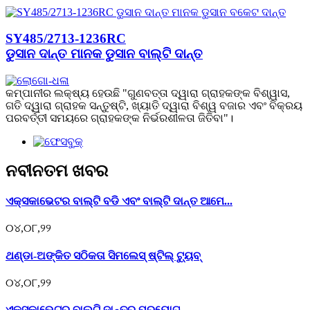
SY485/2713-1236RC
ଡୁସାନ ଦାନ୍ତ ମାନକ ଡୁସାନ ବାଲ୍ଟି ଦାନ୍ତ
କମ୍ପାନୀର ଲକ୍ଷ୍ୟ ହେଉଛି "ଗୁଣବତ୍ତା ଦ୍ୱାରା ଗ୍ରାହକଙ୍କ ବିଶ୍ୱାସ,
ଗତି ଦ୍ୱାରା ଗ୍ରାହକ ସନ୍ତୁଷ୍ଟି, ଖ୍ୟାତି ଦ୍ୱାରା ବିଶ୍ୱ ବଜାର ଏବଂ ବିକ୍ରୟ
ପରବର୍ତ୍ତୀ ସମୟରେ ଗ୍ରାହକଙ୍କ ନିର୍ଭରଶୀଳତା ଜିତିବା"।
ନବୀନତମ ଖବର
ଏକ୍ସକାଭେଟର ବାଲ୍ଟି ବଡି ଏବଂ ବାଲ୍ଟି ଦାନ୍ତ ଆମେ...
୦୪,୦୮,୨୨
ଥଣ୍ଡା-ଅଙ୍କିତ ସଠିକତା ସିମଲେସ୍ ଷ୍ଟିଲ୍ ଟ୍ୟୁବ୍
୦୪,୦୮,୨୨
ଏକ୍ସକାଭେଟର ବାଲ୍ଟି ଦାନ୍ତର ପ୍ରୟୋଗ