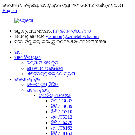
ଉତ୍ପାଦନ, ବିକ୍ରୟ, ପ୍ରଯୁକ୍ତିବିଦ୍ୟା ଏବଂ ସେବାକୁ ଏକୀକୃତ କରେ।
English
ହ୍ୱାଟ୍ସଅପ୍ ସହାୟତା
୮୬୧୫୮୬୧୧୩୦୬୭୦
ଇମେଲ୍ ସହାୟତା
yianmou@xsmetaltech.com
ସପୋର୍ଟକୁ କଲ୍ କରନ୍ତୁ
୦୦୮୬-୫୧୯-୮୮୬୭୩୩୩୩
ଘର
ଆମ ବିଷୟରେ
କମ୍ପାନୀ ସଂସ୍କୃତି
କାରଖାନା ପ୍ରଦର୍ଶନୀ
ଏଣ୍ଟରପ୍ରାଇଜ୍ ଯୋଗ୍ୟତା
ଉତ୍ପାଦଗୁଡ଼ିକ
ବକେଟ ଟୁଥ୍ ସିରିଜ୍
ଷ୍ଟିଲ୍ ଟ୍ୟୁବ୍
ଚାଇନିଜ୍ ମାନାଙ୍କ
ଜିବି /T3087
ଜିବି /T3639
ଜିବି /T5310
ଜିବି /T5312
ଜିବି /T6479
ଜିବି /T8162
ଜିବି /T8163