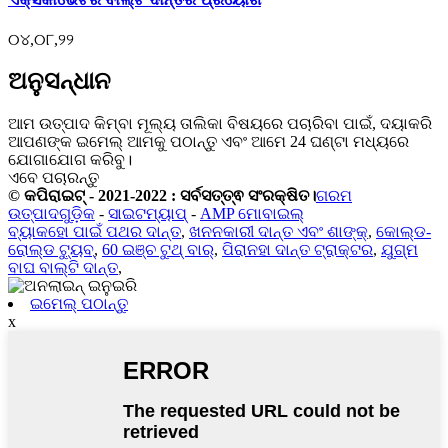
୦୪,୦୮,୨୨
ଅନୁସନ୍ଧାନ
ଆମ ଉତ୍ପାଦ କିମ୍ବା ମୂଲ୍ୟ ତାଲିକା ବିଷୟରେ ପଚାରିବା ପାଇଁ, ଦୟାକରି
ଆପଣଙ୍କ ଇମେଲ୍ ଆମକୁ ପଠାନ୍ତୁ ଏବଂ ଆମେ 24 ଘଣ୍ଟା ମଧ୍ୟରେ
ଯୋଗାଯୋଗ କରିବୁ।
ଏବେ ପଚାରନ୍ତୁ
© କପିରାଇଟ୍ - 2021-2022 : ସର୍ବସତ୍ତ୍ଵ ସଂରକ୍ଷିତ।
ଗରମ
ଉତ୍ପାଦଗୁଡ଼ିକ
-
ସାଇଟମ୍ୟାପ୍
-
AMP ମୋବାଇଲ୍
ବ୍ୟାକହୋ ପାଇଁ ପଥର ଦାନ୍ତ
,
ଖନନକାରୀ ଦାନ୍ତ ଏବଂ ଶାଙ୍କ୍
,
କୋଲ୍ଡ-
ରୋଲ୍ଡ ଟ୍ୟୁବ୍
,
60 ଇଞ୍ଚ ଟୁଥ୍ ବାର୍
,
ପିରାନହା ଦାନ୍ତ ଟ୍ରାକ୍ଟର
,
ଯୁଗ୍ମ
ବାଘ ବାଲ୍ଟି ଦାନ୍ତ
,
ଇମେଲ୍ ପଠାନ୍ତୁ
x