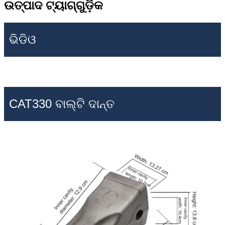
ଉତ୍ପାଦ ଟ୍ୟାଗ୍‌ଗୁଡ଼ିକ
ଭିଡିଓ
CAT330 ବାଲ୍ଟି ଦାନ୍ତ