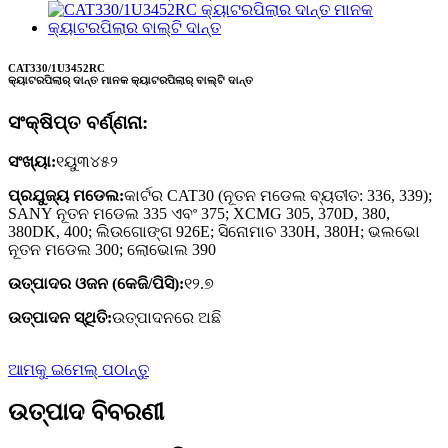
CAT330/1U3452RC
କ୍ୟାଟରପିଲାର୍ ଦାନ୍ତ ମାନକ କ୍ୟାଟରପିଲାର୍ ବାଲ୍ଟି ଦାନ୍ତ
ସଂକ୍ଷିପ୍ତ ବର୍ଣ୍ଣନା:
ସଂଖ୍ୟା:
୧ୟୁ୩୪୫୨
ପ୍ରଯୁଜ୍ୟ ମଡେଲ:
କାର୍ଟର CAT30 (ନୂତନ ମଡେଲ ବ୍ୟତୀତ: 336, 339);
SANY ନୂତନ ମଡେଲ 335 ଏବଂ 375; XCMG 305, 370D, 380,
380DK, 400; ଲିଉଗୋଙ୍ଗ 926E; ସିନୋମାଚ 330H, 380H; ଭଲଭୋ
ନୂତନ ମଡେଲ 300; ଲୋଭୋଲ 390
ଉତ୍ପାଦର ଓଜନ (କେଜି/ପିସି):
୧୨.୭
ଉତ୍ପାଦନ ସ୍ଥିତି:
ଉତ୍ପାଦନରେ ଅଛି
ଆମକୁ ଇମେଲ୍ ପଠାନ୍ତୁ
ଉତ୍ପାଦ ବିବରଣୀ