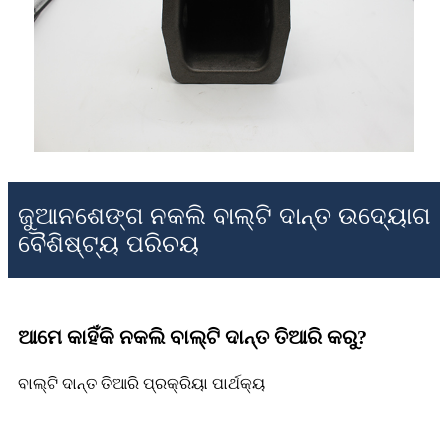
ଜୁଆନଶେଙ୍ଗ ନକଲି ବାଲ୍ଟି ଦାନ୍ତ ଉଦ୍ୟୋଗ
ବୈଶିଷ୍ଟ୍ୟ ପରିଚୟ
ଆମେ କାହିଁକି ନକଲି ବାଲ୍ଟି ଦାନ୍ତ ତିଆରି କରୁ?
ବାଲ୍ଟି ଦାନ୍ତ ତିଆରି ପ୍ରକ୍ରିୟା ପାର୍ଥକ୍ୟ