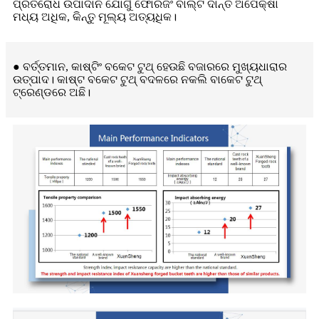
ପ୍ରତିରୋଧ ଉପାଦାନ ଯୋଗୁଁ ଫୋରଜିଂ ବାଲ୍ଟି ଦାନ୍ତ ଅପେକ୍ଷା
ମଧ୍ୟ ଅଧିକ, କିନ୍ତୁ ମୂଲ୍ୟ ଅତ୍ୟଧିକ।
● ବର୍ତ୍ତମାନ, କାଷ୍ଟିଂ ବକେଟ ଟୁଥ୍ ହେଉଛି ବଜାରରେ ମୁଖ୍ୟଧାରାର
ଉତ୍ପାଦ। କାଷ୍ଟ ବକେଟ ଟୁଥ୍ ବଦଳରେ ନକଲି ବାକେଟ ଟୁଥ୍
ଟ୍ରେଣ୍ଡରେ ଅଛି।