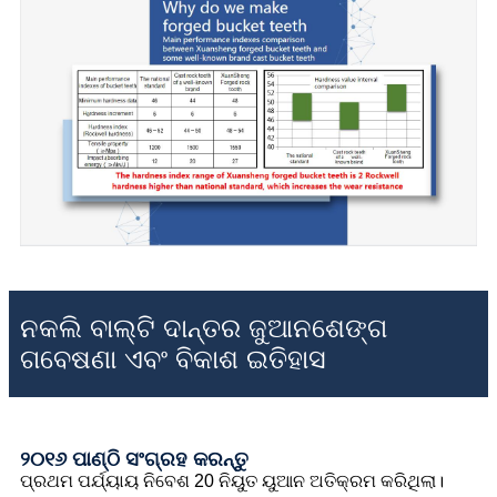
ନକଲି ବାଲ୍ଟି ଦାନ୍ତର ଜୁଆନଶେଙ୍ଗ
ଗବେଷଣା ଏବଂ ବିକାଶ ଇତିହାସ
୨୦୧୬ ପାଣ୍ଠି ସଂଗ୍ରହ କରନ୍ତୁ
ପ୍ରଥମ ପର୍ଯ୍ୟାୟ ନିବେଶ 20 ନିୟୁତ ୟୁଆନ ଅତିକ୍ରମ କରିଥିଲା।