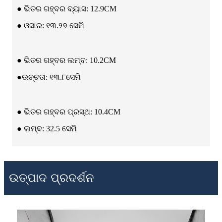
● ଭିତର ଗହ୍ବର ବ୍ୟାସ: 12.9CM
● ଓସାର: ୧୩.୨୭ ସେମି
● ଭିତର ଗହ୍ବର ଲମ୍ବ: 10.2CM
●ଉଚ୍ଚତା: ୧୩.୮ସେମି
● ଭିତର ଗହ୍ବର ପ୍ରସ୍ଥ: 10.4CM
● ଲମ୍ବ: 32.5 ସେମି
ଉତ୍ପାଦ ପ୍ରଦର୍ଶନ