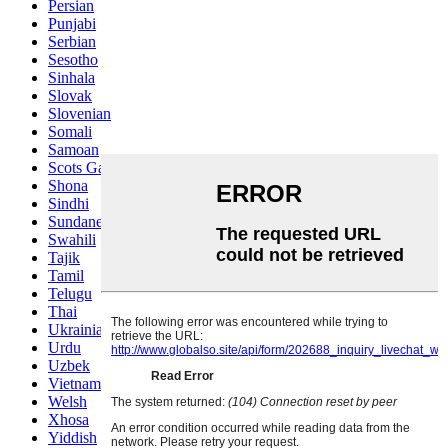
Persian
Punjabi
Serbian
Sesotho
Sinhala
Slovak
Slovenian
Somali
Samoan
Scots Gaelic
Shona
Sindhi
Sundanese
Swahili
Tajik
Tamil
Telugu
Thai
Ukrainian
Urdu
Uzbek
Vietnamese
Welsh
Xhosa
Yiddish