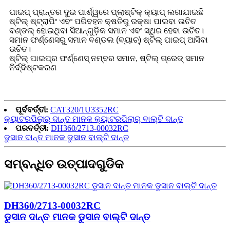
ପାଇପ୍ ପ୍ରାନ୍ତର ଦୁଇ ପାର୍ଶ୍ୱରେ ପ୍ଲାଷ୍ଟିକ୍ କ୍ୟାପ୍ ଲଗାଯାଇଛି
ଷ୍ଟିଲ୍ ଷ୍ଟ୍ରାପିଂ ଏବଂ ପରିବହନ କ୍ଷତିରୁ ରକ୍ଷା ପାଇବା ଉଚିତ
ବଣ୍ଡଲ୍ ହୋଇଥିବା ସିଆନ୍‌ଗୁଡ଼ିକ ସମାନ ଏବଂ ସ୍ଥିର ହେବା ଉଚିତ।
ସମାନ ଫର୍ଣ୍ଣେସରୁ ସମାନ ବଣ୍ଡଲ (ବ୍ୟାଚ୍) ଷ୍ଟିଲ୍ ପାଇପ୍ ଆସିବା
ଉଚିତ।
ଷ୍ଟିଲ୍ ପାଇପ୍‌ର ଫର୍ଣ୍ଣେସ୍ ନମ୍ବର ସମାନ, ଷ୍ଟିଲ୍ ଗ୍ରେଡ୍ ସମାନ
ନିର୍ଦ୍ଦିଷ୍ଟକରଣ
ପୂର୍ବବର୍ତ୍ତୀ:
CAT320/1U3352RC
କ୍ୟାଟରପିଲାର୍ ଦାନ୍ତ ମାନକ କ୍ୟାଟରପିଲାର୍ ବାଲ୍ଟି ଦାନ୍ତ
ପରବର୍ତ୍ତୀ:
DH360/2713-00032RC
ଡୁସାନ ଦାନ୍ତ ମାନକ ଡୁସାନ ବାଲ୍ଟି ଦାନ୍ତ
ସମ୍ବନ୍ଧିତ ଉତ୍ପାଦଗୁଡିକ
DH360/2713-00032RC
ଡୁସାନ ଦାନ୍ତ ମାନକ ଡୁସାନ ବାଲ୍ଟି ଦାନ୍ତ