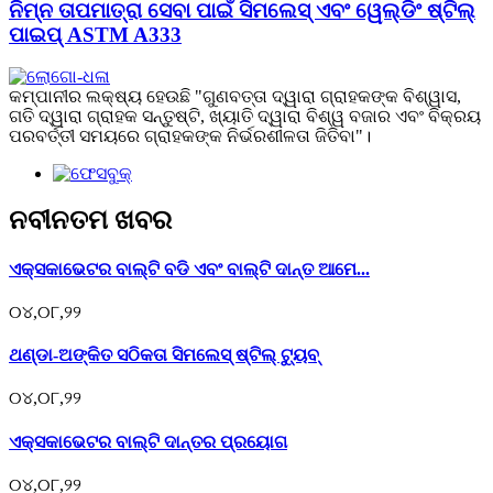
ନିମ୍ନ ତାପମାତ୍ରା ସେବା ପାଇଁ ସିମଲେସ୍ ଏବଂ ୱେଲ୍ଡିଂ ଷ୍ଟିଲ୍
ପାଇପ୍ ASTM A333
କମ୍ପାନୀର ଲକ୍ଷ୍ୟ ହେଉଛି "ଗୁଣବତ୍ତା ଦ୍ୱାରା ଗ୍ରାହକଙ୍କ ବିଶ୍ୱାସ,
ଗତି ଦ୍ୱାରା ଗ୍ରାହକ ସନ୍ତୁଷ୍ଟି, ଖ୍ୟାତି ଦ୍ୱାରା ବିଶ୍ୱ ବଜାର ଏବଂ ବିକ୍ରୟ
ପରବର୍ତ୍ତୀ ସମୟରେ ଗ୍ରାହକଙ୍କ ନିର୍ଭରଶୀଳତା ଜିତିବା"।
ନବୀନତମ ଖବର
ଏକ୍ସକାଭେଟର ବାଲ୍ଟି ବଡି ଏବଂ ବାଲ୍ଟି ଦାନ୍ତ ଆମେ...
୦୪,୦୮,୨୨
ଥଣ୍ଡା-ଅଙ୍କିତ ସଠିକତା ସିମଲେସ୍ ଷ୍ଟିଲ୍ ଟ୍ୟୁବ୍
୦୪,୦୮,୨୨
ଏକ୍ସକାଭେଟର ବାଲ୍ଟି ଦାନ୍ତର ପ୍ରୟୋଗ
୦୪,୦୮,୨୨