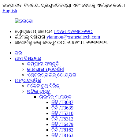
ଉତ୍ପାଦନ, ବିକ୍ରୟ, ପ୍ରଯୁକ୍ତିବିଦ୍ୟା ଏବଂ ସେବାକୁ ଏକୀକୃତ କରେ।
English
ହ୍ୱାଟ୍ସଅପ୍ ସହାୟତା
୮୬୧୫୮୬୧୧୩୦୬୭୦
ଇମେଲ୍ ସହାୟତା
yianmou@xsmetaltech.com
ସପୋର୍ଟକୁ କଲ୍ କରନ୍ତୁ
୦୦୮୬-୫୧୯-୮୮୬୭୩୩୩୩
ଘର
ଆମ ବିଷୟରେ
କମ୍ପାନୀ ସଂସ୍କୃତି
କାରଖାନା ପ୍ରଦର୍ଶନୀ
ଏଣ୍ଟରପ୍ରାଇଜ୍ ଯୋଗ୍ୟତା
ଉତ୍ପାଦଗୁଡ଼ିକ
ବକେଟ ଟୁଥ୍ ସିରିଜ୍
ଷ୍ଟିଲ୍ ଟ୍ୟୁବ୍
ଚାଇନିଜ୍ ମାନାଙ୍କ
ଜିବି /T3087
ଜିବି /T3639
ଜିବି /T5310
ଜିବି /T5312
ଜିବି /T6479
ଜିବି /T8162
ଜିବି /T8163