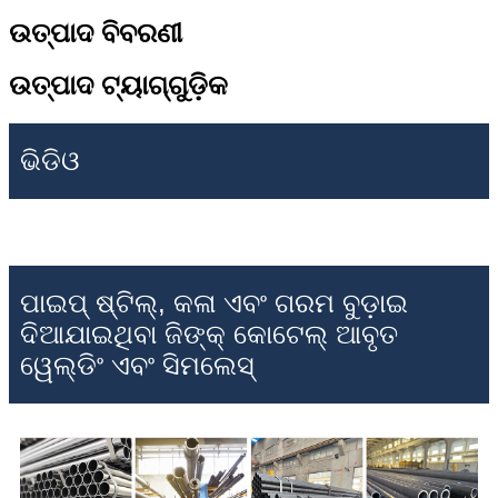
ଉତ୍ପାଦ ବିବରଣୀ
ଉତ୍ପାଦ ଟ୍ୟାଗ୍‌ଗୁଡ଼ିକ
ଭିଡିଓ
ପାଇପ୍ ଷ୍ଟିଲ୍, କଳା ଏବଂ ଗରମ ବୁଡ଼ାଇ
ଦିଆଯାଇଥିବା ଜିଙ୍କ୍ କୋଟେଲ୍ ଆବୃତ
ୱେଲ୍ଡିଂ ଏବଂ ସିମଲେସ୍