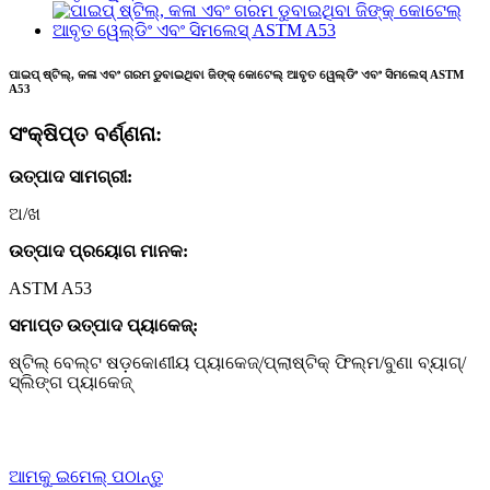
ପାଇପ୍ ଷ୍ଟିଲ୍, କଳା ଏବଂ ଗରମ ଡୁବାଇଥିବା ଜିଙ୍କ୍ କୋଟେଲ୍ ଆବୃତ ୱେଲ୍ଡିଂ ଏବଂ ସିମଲେସ୍ ASTM
A53
ସଂକ୍ଷିପ୍ତ ବର୍ଣ୍ଣନା:
ଉତ୍ପାଦ ସାମଗ୍ରୀ:
ଅ/ଖ
ଉତ୍ପାଦ ପ୍ରୟୋଗ ମାନକ:
ASTM A53
ସମାପ୍ତ ଉତ୍ପାଦ ପ୍ୟାକେଜ୍:
ଷ୍ଟିଲ୍ ବେଲ୍ଟ ଷଡ଼କୋଣୀୟ ପ୍ୟାକେଜ୍/ପ୍ଲାଷ୍ଟିକ୍ ଫିଲ୍ମ/ବୁଣା ବ୍ୟାଗ୍/
ସ୍ଲିଙ୍ଗ ପ୍ୟାକେଜ୍
ଆମକୁ ଇମେଲ୍ ପଠାନ୍ତୁ