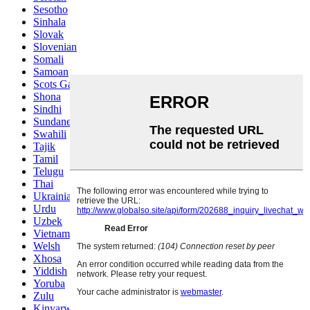
Sesotho
Sinhala
Slovak
Slovenian
Somali
Samoan
Scots Gaelic
Shona
Sindhi
Sundanese
Swahili
Tajik
Tamil
Telugu
Thai
Ukrainian
Urdu
Uzbek
Vietnamese
Welsh
Xhosa
Yiddish
Yoruba
Zulu
Kinyarwanda