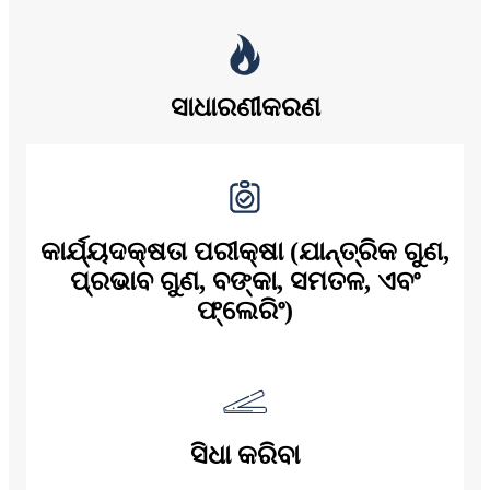
ସାଧାରଣୀକରଣ
କାର୍ଯ୍ୟଦକ୍ଷତା ପରୀକ୍ଷା (ଯାନ୍ତ୍ରିକ ଗୁଣ,
ପ୍ରଭାବ ଗୁଣ, ବଙ୍କା, ସମତଳ, ଏବଂ
ଫ୍ଲେରିଂ)
ସିଧା କରିବା