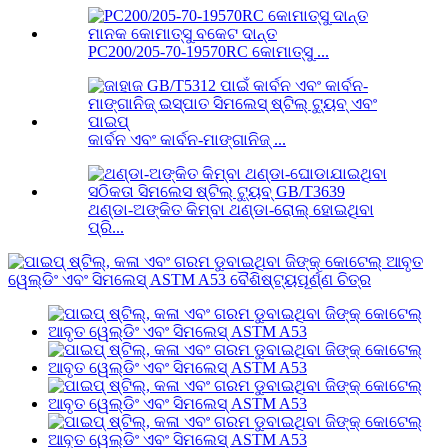
PC200/205-70-19570RC କୋମାତ୍ସୁ ...
କାର୍ବନ ଏବଂ କାର୍ବନ-ମାଙ୍ଗାନିଜ୍ ...
ଥଣ୍ଡା-ଅଙ୍କିତ କିମ୍ବା ଥଣ୍ଡା-ରୋଲ୍ ହୋଇଥିବା
ପ୍ରି...