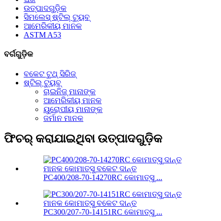
ଉତ୍ପାଦଗୁଡ଼ିକ
ସିମଲେସ୍ ଷ୍ଟିଲ୍ ଟ୍ୟୁବ୍
ଆମେରିକୀୟ ମାନକ
ASTM A53
ବର୍ଗଗୁଡ଼ିକ
ବକେଟ ଟୁଥ୍ ସିରିଜ୍
ଷ୍ଟିଲ୍ ଟ୍ୟୁବ୍
ଚାଇନିଜ୍ ମାନାଙ୍କ
ଆମେରିକୀୟ ମାନକ
ୟୁରୋପୀୟ ମାନାଙ୍କ
ଜର୍ମାନ ମାନକ
ଫିଚର୍ କରାଯାଇଥିବା ଉତ୍ପାଦଗୁଡ଼ିକ
PC400/208-70-14270RC କୋମାତ୍ସୁ ...
PC300/207-70-14151RC କୋମାତ୍ସୁ ...