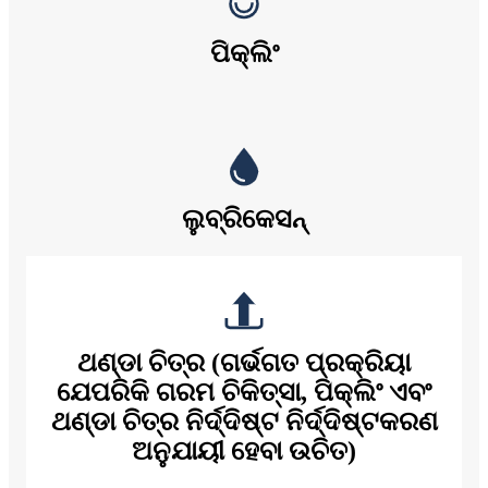
ପିକ୍ଲିଂ
ଲୁବ୍ରିକେସନ୍
ଥଣ୍ଡା ଚିତ୍ର (ଗର୍ଭଗତ ପ୍ରକ୍ରିୟା
ଯେପରିକି ଗରମ ଚିକିତ୍ସା, ପିକ୍ଲିଂ ଏବଂ
ଥଣ୍ଡା ଚିତ୍ର ନିର୍ଦ୍ଦିଷ୍ଟ ନିର୍ଦ୍ଦିଷ୍ଟକରଣ
ଅନୁଯାୟୀ ହେବା ଉଚିତ)