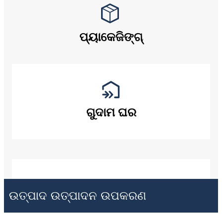
ପ୍ୟାକେଜିଙ୍ଗ୍
ଗୁଦାମ ଘର
ଉତ୍ପାଦ ଉତ୍ପାଦନ ଉପକରଣ