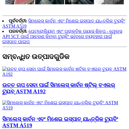
ପୂର୍ବବର୍ତ୍ତୀ:
ସିମଲେସ୍ କାର୍ବନ ଏବଂ ମିଶେଇ ଇସ୍ପାତ୍ ଯାନ୍ତ୍ରିକ ଟ୍ୟୁବିଂ
ASTM A519
ପରବର୍ତ୍ତୀ:
ପେଟ୍ରୋଲିୟମ୍ ଏବଂ ପ୍ରାକୃତିକ ଗ୍ୟାସ୍ ଶିଳ୍ପ - ୱେଲ୍ସ
API 5CT ପାଇଁ ଆବରଣ କିମ୍ବା ଟ୍ୟୁବିଂ ଭାବରେ ବ୍ୟବହାର ପାଇଁ
ଇସ୍ପାତ ପାଇପ୍
ସମ୍ବନ୍ଧିତ ଉତ୍ପାଦଗୁଡିକ
ଉଚ୍ଚ ଚାପ ସେବା ପାଇଁ ସିମଲେସ୍ କାର୍ବନ ଷ୍ଟିଲ୍ ବଏଲର୍
ଟ୍ୟୁବ୍ ASTM A192
ସିମଲେସ୍ କାର୍ବନ ଏବଂ ମିଶେଇ ଇସ୍ପାତ୍ ଯାନ୍ତ୍ରିକ ଟ୍ୟୁବିଂ
ASTM A519