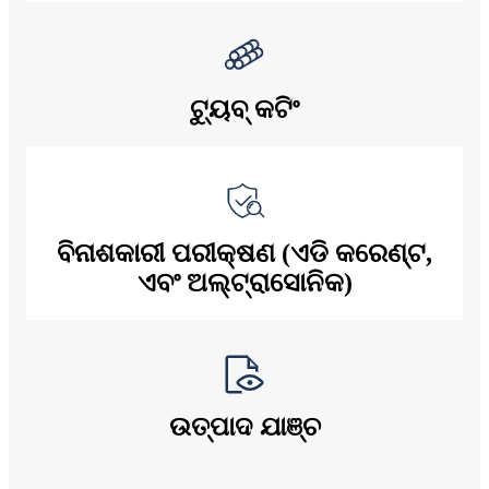
ଟ୍ୟୁବ୍ କଟିଂ
ବିନାଶକାରୀ ପରୀକ୍ଷଣ (ଏଡି କରେଣ୍ଟ,
ଏବଂ ଅଲ୍ଟ୍ରାସୋନିକ)
ଉତ୍ପାଦ ଯାଞ୍ଚ