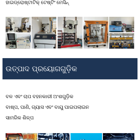
ହାଇଡ୍ରୋଷ୍ଟାଟିକ୍ ଟେଷ୍ଟିଂ ମେସିନ୍
ଉତ୍ପାଦ ପ୍ରୟୋଗଗୁଡ଼ିକ
ବଳ ଏବଂ ଚାପ ବହନକାରୀ ଅଂଶଗୁଡ଼ିକ
ବାଷ୍ପ, ପାଣି, ଗ୍ୟାସ ଏବଂ ବାୟୁ ପାଇପଲାଇନ
ସାମରିକ ଶିଳ୍ପ