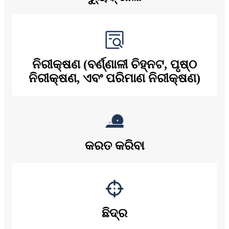
ନିରୀକ୍ଷଣ (ବର୍ଣ୍ଣାଳୀ ଚିହ୍ନଟ, ପୃଷ୍ଠ
ନିରୀକ୍ଷଣ, ଏବଂ ପରିମାଣ ନିରୀକ୍ଷଣ)
କରତ କରିବା
ଛିଦ୍ର