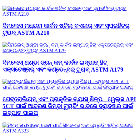
ସିମଲେସ୍ ମଧ୍ୟମ କାର୍ବନ ଷ୍ଟିଲ୍ ବଏଲର୍ ଏବଂ ସୁପରହିଟର୍
ଟ୍ୟୁବ୍ ASTM A210
ସିମଲେସ୍ ଥଣ୍ଡା ଡ୍ରନ୍ କମ୍ କାର୍ବନ ଇସ୍ପାତ୍ ହିଟ୍
ଏକ୍ସଚେଞ୍ଜର୍ ଏବଂ କଣ୍ଡେନ୍ସର୍ ଟ୍ୟୁବ୍ ASTM A179
ପେଟ୍ରୋଲିୟମ୍ ଏବଂ ପ୍ରାକୃତିକ ଗ୍ୟାସ୍ ଶିଳ୍ପ - ୱେଲ୍ସ API
5CT ପାଇଁ ଆବରଣ କିମ୍ବା ଟ୍ୟୁବିଂ ଭାବରେ ବ୍ୟବହାର ପାଇଁ
ଇସ୍ପାତ ପାଇପ୍