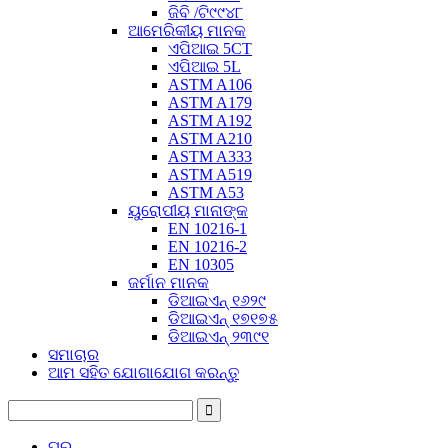
ଜିବି /ଟି୯୯୪୮
ଆମେରିକୀୟ ମାନକ
ଏପିଆଇ 5CT
ଏପିଆଇ 5L
ASTM A106
ASTM A179
ASTM A192
ASTM A210
ASTM A333
ASTM A519
ASTM A53
ୟୁରୋପୀୟ ମାନାଙ୍କ
EN 10216-1
EN 10216-2
EN 10305
ଜର୍ମାନ ମାନକ
ଡିଆଇଏନ୍ ୧୬୨୯
ଡିଆଇଏନ୍ ୧୭୧୭୫
ଡିଆଇଏନ୍ ୨୩୯୧
ସମାଚାର
ଆମ ସହିତ ଯୋଗାଯୋଗ କରନ୍ତୁ
ଘର