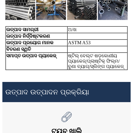
ଉତ୍ପାଦ ସାମଗ୍ରୀ
ଅ/ଖ
ଉତ୍ପାଦ ନିର୍ଦ୍ଦିଷ୍ଟକରଣ
ଉତ୍ପାଦ ପ୍ରୟୋଗ ମାନକ
ASTM A53
ବିତରଣ ସ୍ଥିତି
ସମାପ୍ତ ଉତ୍ପାଦ ପ୍ୟାକେଜ୍
ଷ୍ଟିଲ୍ ବେଲ୍ଟ ଷଡ଼କୋଣୀୟ
ପ୍ୟାକେଜ୍/ପ୍ଲାଷ୍ଟିକ୍ ଫିଲ୍ମ/
ବୁଣା ବ୍ୟାଗ୍/ସ୍ଲିଙ୍ଗ ପ୍ୟାକେଜ୍
ଉତ୍ପାଦ ଉତ୍ପାଦନ ପ୍ରକ୍ରିୟା
ଟ୍ୟୁବ୍ ଖାଲି