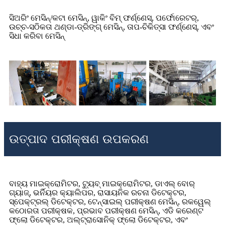
ସିଅରିଂ ମେସିନ୍/କଟା ମେସିନ୍, ୱାକିଂ ବିମ୍ ଫର୍ଣ୍ଣେସ୍, ପର୍ଫୋରେଟର୍,
ଉଚ୍ଚ-ସଠିକତା ଥଣ୍ଡା-ଡ୍ରିଙ୍ଗ୍ ମେସିନ୍, ତାପ-ଚିକିତ୍ସା ଫର୍ଣ୍ଣେସ୍, ଏବଂ
ସିଧା କରିବା ମେସିନ୍
ଉତ୍ପାଦ ପରୀକ୍ଷଣ ଉପକରଣ
ବାହ୍ୟ ମାଇକ୍ରୋମିଟର, ଟ୍ୟୁବ୍ ମାଇକ୍ରୋମିଟର, ଡାଏଲ୍ ବୋର୍
ଗ୍ୟାଜ୍, ଭର୍ନିୟର କ୍ୟାଲିପର, ରାସାୟନିକ ରଚନା ଡିଟେକ୍ଟର,
ସ୍ପେକ୍ଟ୍ରଲ୍ ଡିଟେକ୍ଟର, ଟେନ୍ସାଇଲ୍ ପରୀକ୍ଷଣ ମେସିନ୍, ରକୱେଲ୍
କଠୋରତା ପରୀକ୍ଷକ, ପ୍ରଭାବ ପରୀକ୍ଷଣ ମେସିନ୍, ଏଡି କରେଣ୍ଟ
ଫ୍ଲୋ ଡିଟେକ୍ଟର, ଅଲ୍ଟ୍ରାସୋନିକ୍ ଫ୍ଲୋ ଡିଟେକ୍ଟର, ଏବଂ