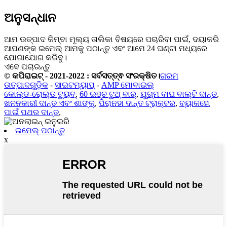
ଅନୁସନ୍ଧାନ
ଆମ ଉତ୍ପାଦ କିମ୍ବା ମୂଲ୍ୟ ତାଲିକା ବିଷୟରେ ପଚାରିବା ପାଇଁ, ଦୟାକରି
ଆପଣଙ୍କ ଇମେଲ୍ ଆମକୁ ପଠାନ୍ତୁ ଏବଂ ଆମେ 24 ଘଣ୍ଟା ମଧ୍ୟରେ
ଯୋଗାଯୋଗ କରିବୁ।
ଏବେ ପଚାରନ୍ତୁ
© କପିରାଇଟ୍ - 2021-2022 : ସର୍ବସତ୍ତ୍ଵ ସଂରକ୍ଷିତ।
ଗରମ
ଉତ୍ପାଦଗୁଡ଼ିକ
-
ସାଇଟମ୍ୟାପ୍
-
AMP ମୋବାଇଲ୍
କୋଲ୍ଡ-ରୋଲ୍ଡ ଟ୍ୟୁବ୍
,
60 ଇଞ୍ଚ ଟୁଥ୍ ବାର୍
,
ଯୁଗ୍ମ ବାଘ ବାଲ୍ଟି ଦାନ୍ତ
,
ଖନନକାରୀ ଦାନ୍ତ ଏବଂ ଶାଙ୍କ୍
,
ପିରାନହା ଦାନ୍ତ ଟ୍ରାକ୍ଟର
,
ବ୍ୟାକହୋ
ପାଇଁ ପଥର ଦାନ୍ତ
,
ଇମେଲ୍ ପଠାନ୍ତୁ
x